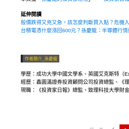
延伸閱讀
股價跌得又兇又急，該怎麼判斷買入點？危機入
台積電憑什麼漲回600元？孫慶龍：半導體行
作者簡介_孫慶龍
學歷：成功大學中國文學系、英國艾克斯特（Ex
經歷：鑫圓滿證券投資顧問公司投資總監、《
現職：《投資家日報》總監、致理科技大學財