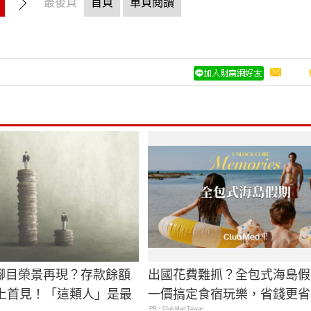
最後頁
首頁
單頁閱讀
腳目榮景再現？存款餘額
出國花費難抓？全包式海島假
史上首見！「這類人」是最
一價搞定食宿玩樂，省錢更省
PR・Club Med Taiwan