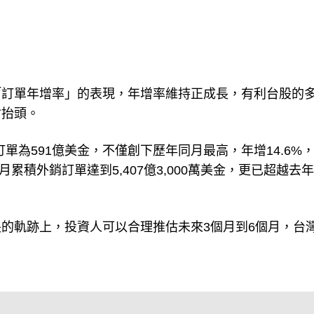
「訂單年增率」的表現，年增率維持正成長，有利台股的
會抬頭。
訂單為591億美金，不僅創下歷年同月最高，年增14.6%
累積外銷訂單達到5,407億3,000萬美金，更已超越去
的軌跡上，投資人可以合理推估未來3個月到6個月，台