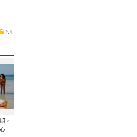
列印
期，
心！