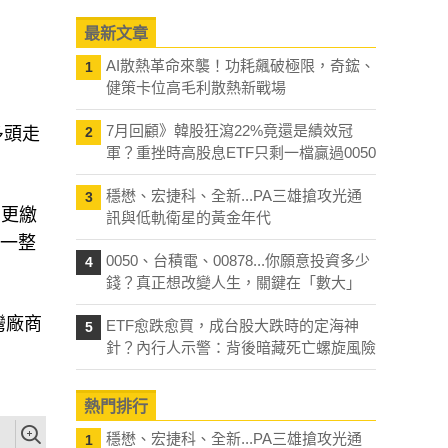
最新文章
AI散熱革命來襲！功耗飆破極限，奇鋐、
1
健策卡位高毛利散熱新戰場
7月回顧》韓股狂瀉22%竟還是績效冠
多頭走
2
軍？重挫時高股息ETF只剩一檔贏過0050
穩懋、宏捷科、全新...PA三雄搶攻光通
3
，更繳
訊與低軌衛星的黃金年代
年一整
0050、台積電、00878...你願意投資多少
4
錢？真正想改變人生，關鍵在「數大」
灣廠商
ETF愈跌愈買，成台股大跌時的定海神
5
針？內行人示警：背後暗藏死亡螺旋風險
熱門排行
穩懋、宏捷科、全新...PA三雄搶攻光通
1