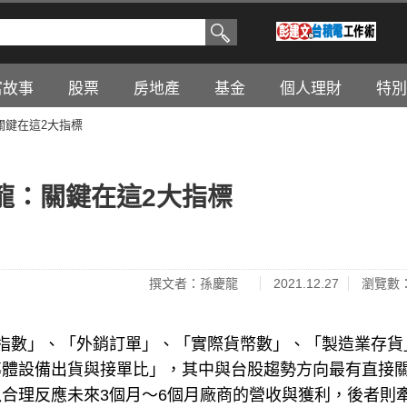
富故事
股票
房地產
基金
個人理財
特別
關鍵在這2大指標
龍：關鍵在這2大指標
撰文者：孫慶龍
2021.12.27
瀏覽數：
指數」、「外銷訂單」、「實際貨幣數」、「製造業存貨
導體設備出貨與接單比」，其中與台股趨勢方向最有直接
合理反應未來3個月～6個月廠商的營收與獲利，後者則