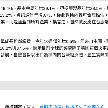
.4%、基本金屬年增39.1%、塑橡膠製品年增28.5%、
增13.2%、資訊通信年增8.7%，從此數據內容可合理推估
產業，而是涵蓋到所有產業，換言之，自然就反應在台股
成長雖然趨緩，今年10月僅年增0.5%，但來自中國、
18.2%與37.5%，顯示目前全球的經濟除了美國這個火車
的發展，自然會對以出口為導向的台灣經濟體，產生實際
報
」授權轉載，原文：
台股多頭還能維持多久？關鍵在它