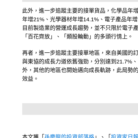
此外，進一步追蹤主要的接單貨品，化學品年增48
年增21%、光學器材年增14.1%、電子產品年
目前製造業的營運成長趨勢，並不只限於電子
「百花齊放」、「類股輪動」的多頭行情上。
再者，進一步追蹤主要接單地區，來自美國的訂單
與東協的成長力道依舊強勁，分別達到21.7%、
外，其他的地區也開始邁向成長軌跡，此局勢
效益。
本文獲「
孫慶龍的投資部落格
」、「
投資家日