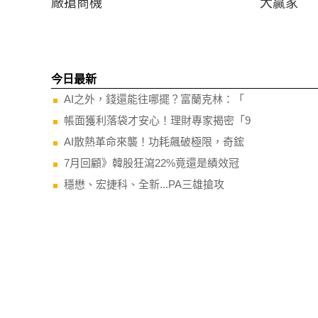
廠搶商機
大贏家
今日最新
AI之外，錢還能往哪擺？富蘭克林：「
帳面獲利落袋才安心！理財專家揭密「9
AI散熱革命來襲！功耗飆破極限，奇鋐
7月回顧》韓股狂瀉22%竟還是績效冠
穩懋、宏捷科、全新...PA三雄搶攻