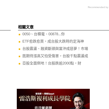
Recommended by
相關文章
0050、台積電、00878...你
ETF愈跌愈買，成台股大跌時的定海神
台股震盪、融資斷頭與當沖成惡夢！市場
既期待漲高又怕受傷害，台股千點震盪成
亞股全面倒地！台股跌逾2000點，財