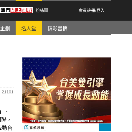
粉絲團
會員註冊
/
登入
企劃
名人堂
精彩書摘
21101
」、
關聯，
牽動台