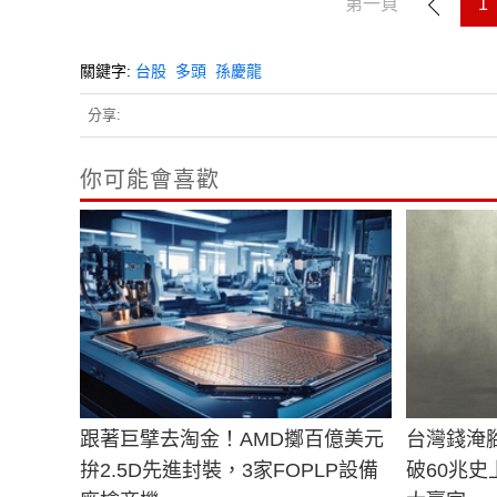
第一頁
1
關鍵字:
台股
多頭
孫慶龍
分享:
你可能會喜歡
跟著巨擘去淘金！AMD擲百億美元
台灣錢淹
拚2.5D先進封裝，3家FOPLP設備
破60兆