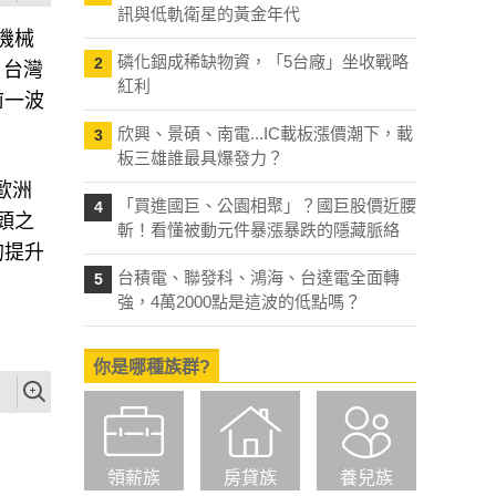
訊與低軌衛星的黃金年代
機械
磷化銦成稀缺物資，「5台廠」坐收戰略
2
，台灣
紅利
前一波
欣興、景碩、南電...IC載板漲價潮下，載
3
板三雄誰最具爆發力？
歐洲
「買進國巨、公園相聚」？國巨股價近腰
4
頭之
斬！看懂被動元件暴漲暴跌的隱藏脈絡
的提升
台積電、聯發科、鴻海、台達電全面轉
5
強，4萬2000點是這波的低點嗎？
你是哪種族群?
領薪族
房貸族
養兒族