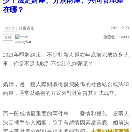
少！法定財產、分別財產、共同管理差
在哪？
2021.12.23
財富管家
撰文者
瀏覽數：
14093
專欄
moneybar
2021年即將結束，不少對新人趕在年底前完成終身大
事，你是不是也收到不少紅色炸彈呢？
婚姻，是一種人際間取得親屬關係的社會結合或法律
約束，通常以婚禮的方式來對外宣告其正式成立。
而一段感情最重要的兩件事——愛情和麵包，當兩人
決定攜手步入婚姻，除了有感情因素當基底，婚前決
定夫妻財產分配也是很重要的環節。
夫妻如果沒有特