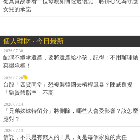
從真實故事看一位母親如何透過信託，將掛心化為守護
女兒的承諾
個人理財 ‧ 今日最新
2026.07.30
配偶不繼承遺產，要將遺產給小孩，記得：不用辦理拋
棄繼承權！
2026.07.28
台股「四貸同堂」恐複製韓國去槓桿風暴？陳威良揭
「融資體脂率」不高
2026.07.14
「兄弟姊妹特留分」將刪除，哪些人會受影響？該怎麼
應對？
2026.07.13
信託，不只是有錢人的工具，而是每個家庭的責任