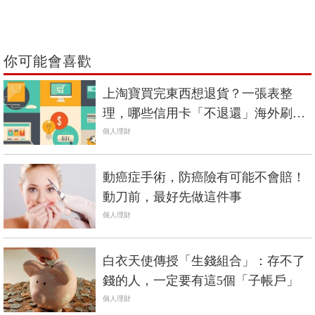
你可能會喜歡
上淘寶買完東西想退貨？一張表整
理，哪些信用卡「不退還」海外刷卡
手續費
個人理財
動癌症手術，防癌險有可能不會賠！
動刀前，最好先做這件事
個人理財
白衣天使傳授「生錢組合」：存不了
錢的人，一定要有這5個「子帳戶」
個人理財