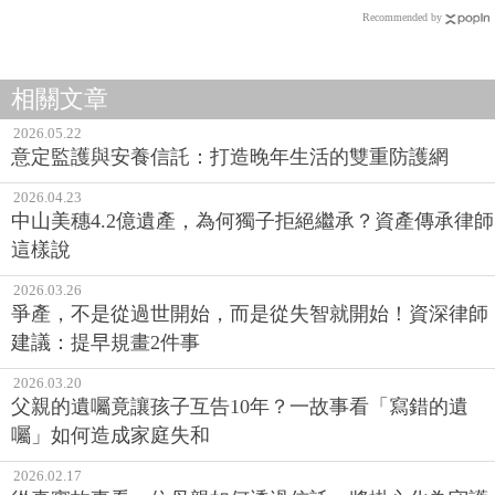
Recommended by
相關文章
2026.05.22
意定監護與安養信託：打造晚年生活的雙重防護網
2026.04.23
中山美穗4.2億遺產，為何獨子拒絕繼承？資產傳承律師
這樣說
2026.03.26
爭產，不是從過世開始，而是從失智就開始！資深律師
建議：提早規畫2件事
2026.03.20
父親的遺囑竟讓孩子互告10年？一故事看「寫錯的遺
囑」如何造成家庭失和
2026.02.17