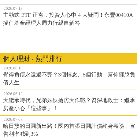
2026.07.13
主動式 ETF 正夯，投資人心中 4 大疑問！永豐00410A
擬任基金經理人周力行親自解答
個人理財 ‧ 熱門排行
2026.06.10
覺得負債永遠還不完？3個轉念、5個行動，幫你擺脫負
債人生
2026.06.12
大繼承時代，兄弟姊妹搶房大作戰？資深地政士：繼承
房產小心「這些事」！
2026.07.08
哈日族的日圓新出路！國內首張日圓計價終身壽險，宣
告利率喊到3%