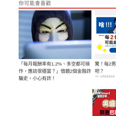
你可能會喜歡
「每月報酬率有1.2%、多空都可操
驚！每2
作，應該很穩當？」借鏡2個金融詐
吧？
PR・台灣癌症基金會
騙史，小心有詐！