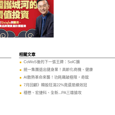
相關文章
CoWoS後的下一張王牌：SoIC擴
統一集團退出健身業！高齡化商機、健康
AI散熱革命來襲！功耗飆破極限，奇鋐
7月回顧》韓股狂瀉22%竟還是績效冠
穩懋、宏捷科、全新...PA三雄搶攻