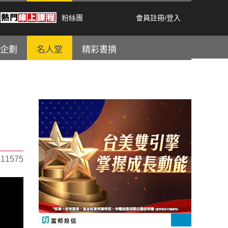
粉絲團
會員註冊
/
登入
企劃
名人堂
精彩書摘
1575