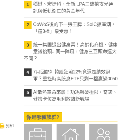
穩懋、宏捷科、全新...PA三雄搶攻光通
1
訊與低軌衛星的黃金年代
CoWoS後的下一張王牌：SoIC擴產潮，
2
「這3檔」最受惠！
統一集團退出健身業！高齡化商機、健康
3
意識抬頭...同一陣風，健身三巨頭命運大
不同？
7月回顧》韓股狂瀉22%竟還是績效冠
4
軍？重挫時高股息ETF只剩一檔贏過0050
AI散熱革命來襲！功耗飆破極限，奇鋐、
5
健策卡位高毛利散熱新戰場
你是哪種族群?
列印