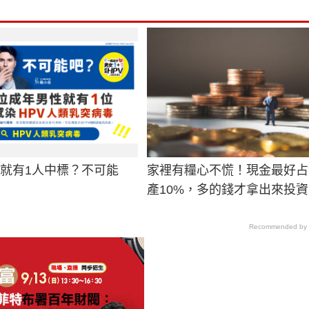
男就有1人中標？不可能
家裡有糧心不慌！現金最好占
產10%，多的錢才拿出來投資
Recommended by