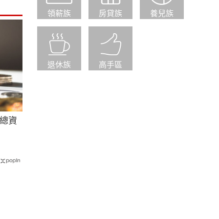
領薪族
房貸族
養兒族
退休族
高手區
總資