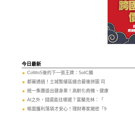
今日最新
CoWoS後的下一張王牌：SoIC擴
都審通過！土城暫緩區縫合最後拼圖 司
統一集團退出健身業！高齡化商機、健康
AI之外，錢還能往哪擺？富蘭克林：「
帳面獲利落袋才安心！理財專家揭密「9