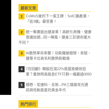
最新文章
CoWoS後的下一張王牌：SoIC擴產潮，
1
「這3檔」最受惠！
統一集團退出健身業！高齡化商機、健康
2
意識抬頭...同一陣風，健身三巨頭命運大
不同？
AI散熱革命來襲！功耗飆破極限，奇鋐、
3
健策卡位高毛利散熱新戰場
7月回顧》韓股狂瀉22%竟還是績效冠
4
軍？重挫時高股息ETF只剩一檔贏過0050
穩懋、宏捷科、全新...PA三雄搶攻光通
5
訊與低軌衛星的黃金年代
熱門排行