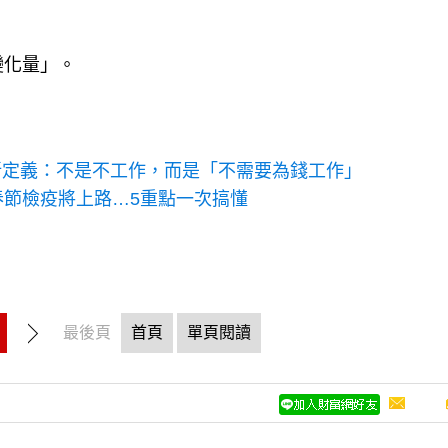
變化量」。
新定義：不是不工作，而是「不需要為錢工作」
春節檢疫將上路…5重點一次搞懂
最後頁
首頁
單頁閱讀