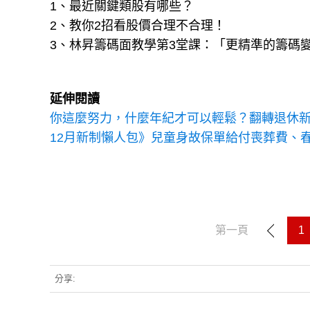
1、最近關鍵類股有哪些？
2、教你2招看股價合理不合理！
3、林昇籌碼面教學第3堂課：「更精準的籌碼
延伸閱讀
你這麼努力，什麼年紀才可以輕鬆？翻轉退休
12月新制懶人包》兒童身故保單給付喪葬費、
第一頁
1
分享: