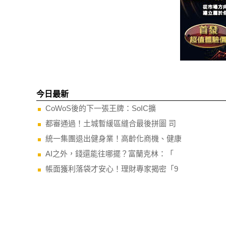
今日最新
CoWoS後的下一張王牌：SoIC擴
都審通過！土城暫緩區縫合最後拼圖 司
統一集團退出健身業！高齡化商機、健康
AI之外，錢還能往哪擺？富蘭克林：「
帳面獲利落袋才安心！理財專家揭密「9