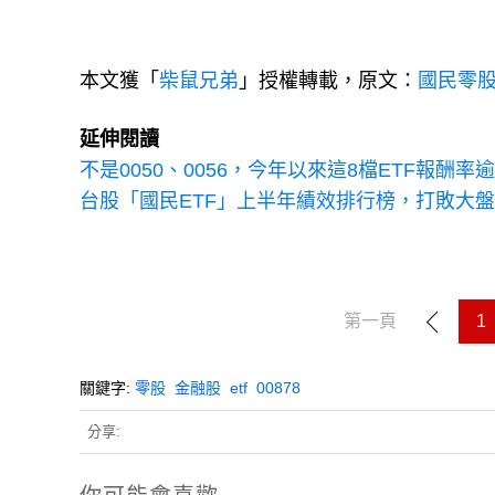
本文獲「
柴鼠兄弟
」授權轉載，原文：
國民零股
延伸閱讀
不是0050、0056，今年以來這8檔ETF報酬率
台股「國民ETF」上半年績效排行榜，打敗大盤只
第一頁
1
關鍵字:
零股
金融股
etf
00878
分享: