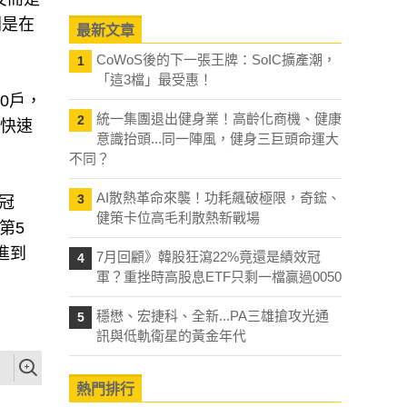
則是在
最新文章
CoWoS後的下一張王牌：SoIC擴產潮，
1
「這3檔」最受惠！
00戶，
統一集團退出健身業！高齡化商機、健康
2
天快速
意識抬頭...同一陣風，健身三巨頭命運大
不同？
AI散熱革命來襲！功耗飆破極限，奇鋐、
3
冠
健策卡位高毛利散熱新戰場
第5
進到
7月回顧》韓股狂瀉22%竟還是績效冠
4
軍？重挫時高股息ETF只剩一檔贏過0050
穩懋、宏捷科、全新...PA三雄搶攻光通
5
訊與低軌衛星的黃金年代
熱門排行