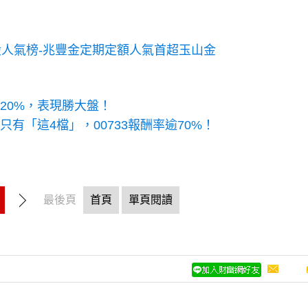
人氣榜-兆豐金定期定額人氣首超玉山金
逾20%，表現勝大盤！
有「這4檔」，00733報酬率逾70%！
最後頁
首頁
單頁閱讀