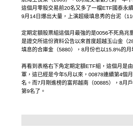
這個月零股交易前20名又多了一檔ETF國泰永續
9月14日爆出大量，上演超級填息秀的台泥（11
定期定額股票組這個月最強的是0056不死鳥兆豐金
是證交所這份資料公告以來首度超越玉山金（2
填息的合庫金（5880），8月份也以15.8%
再看到表格右下角定期定額ETF組，這個月是由
軍，這已經是今年5月以來，00878連續第4個月
名。而7月剛進榜的富邦越南（00885），8月
第9名了。