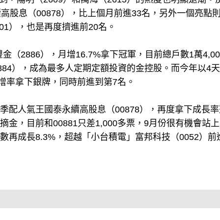
高股息（00878），比上個月前進33名，另外一個亮點
01），也是再度擠進前20名。
（2886），月增16.7%拿下冠軍，目前總戶數1萬4,0
884），成為最多人定期定額投資的金控股。而今年以4
的月增率拿下銀牌，同時前進到第7名。
季配人氣王國泰永續高股息（00878），再度拿下成長率
摘金，目前和00881只差1,000多票，9月份很有機會站上
戶數再成長8.3%，超越「小台積電」富邦科技（0052）前