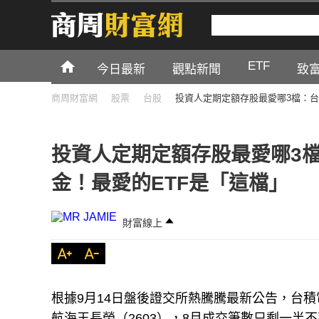
ETF
今日最新
觀點新聞
致
商周財富網
股票
台股
投資人定期定額存股最愛哪3檔：台
投資人定期定額存股最愛哪3
金！最愛的ETF是「這檔」
財富線上
根據9月14日盤後證交所熱騰騰最新公告，台積
航海王長榮（2603），8月成交筆數只剩一半不