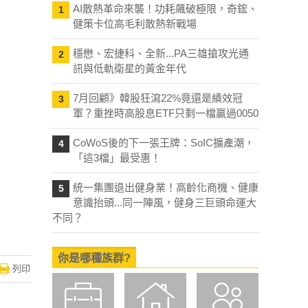
AI散熱革命來襲！功耗飆破極限，奇鋐、
1
健策卡位高毛利散熱新戰場
穩懋、宏捷科、全新...PA三雄搶攻光通
2
訊與低軌衛星的黃金年代
7月回顧》韓股狂瀉22%竟還是績效冠
3
軍？重挫時高股息ETF只剩一檔贏過0050
CoWoS後的下一張王牌：SoIC擴產潮，
4
「這3檔」最受惠！
統一集團退出健身業！高齡化商機、健康
5
意識抬頭...同一陣風，健身三巨頭命運大
不同？
你是哪種族群?
列印