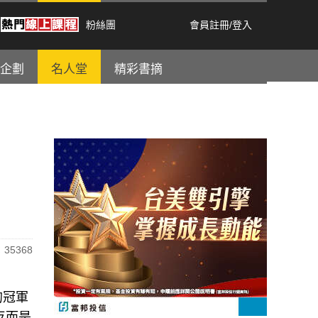
粉絲團
會員註冊
/
登入
企劃
名人堂
精彩書摘
35368
的冠軍
反而是