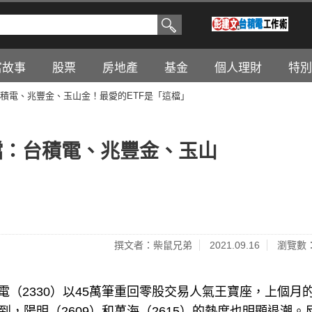
富故事
股票
房地產
基金
個人理財
特別
積電、兆豐金、玉山金！最愛的ETF是「這檔」
檔：台積電、兆豐金、玉山
撰文者：柴鼠兄弟
2021.09.16
瀏覽數：
電（2330）以45萬筆重回零股交易人氣王寶座，上個月
到，陽明（2609）和萬海（2615）的熱度也明顯退潮。