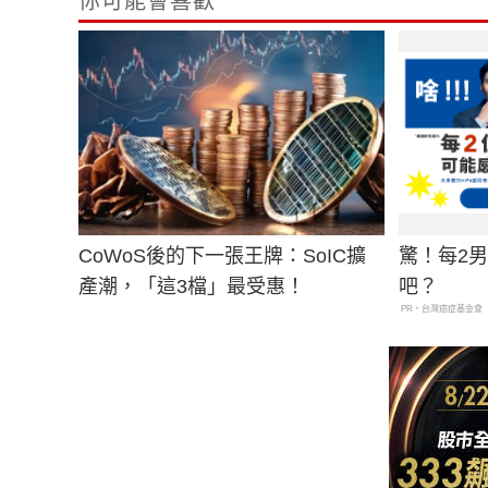
你可能會喜歡
CoWoS後的下一張王牌：SoIC擴
驚！每2
產潮，「這3檔」最受惠！
吧？
PR・台灣癌症基金會