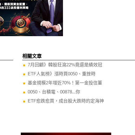
相關文章
7月回顧》韓股狂瀉22%竟還是績效冠
ETF人氣榜》漲時買0050、重挫時
基金規模2年增近70%！第一金投信董
0050、台積電、00878...你
ETF愈跌愈買，成台股大跌時的定海神