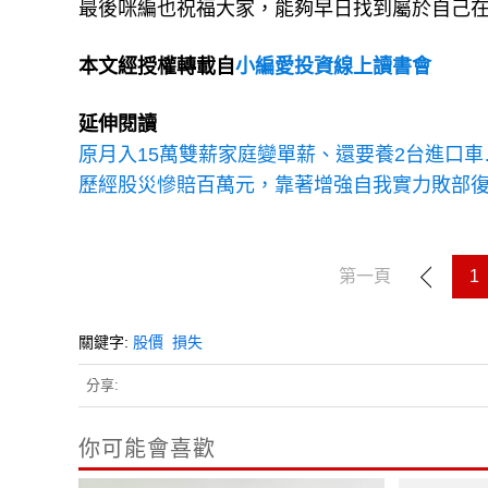
最後咪編也祝福大家，能夠早日找到屬於自己
本文經授權轉載自
小編愛投資線上讀書會
延伸閱讀
原月入15萬雙薪家庭變單薪、還要養2台進口車
歷經股災慘賠百萬元，靠著增強自我實力敗部復
第一頁
1
關鍵字:
股價
損失
分享:
你可能會喜歡