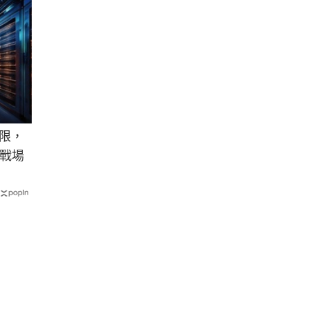
極限，
戰場