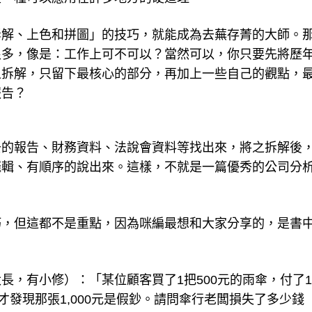
拆解、上色和拼圖」的技巧，就能成為去蕪存菁的大師。
很多，像是：工作上可不可以？當然可以，你只要先將歷
之拆解，只留下最核心的部分，再加上一些自己的觀點，
報告？
去的報告、財務資料、法說會資料等找出來，將之拆解後
邏輯、有順序的說出來。這樣，不就是一篇優秀的公司分
巧，但這都不是重點，因為咪編最想和大家分享的，是書
，有小修）：「某位顧客買了1把500元的雨傘，付了1,
才發現那張1,000元是假鈔。請問傘行老闆損失了多少錢