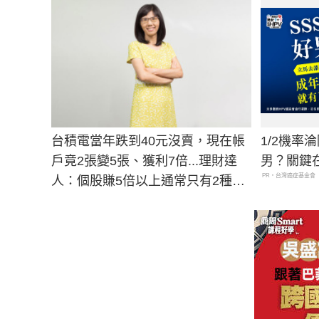
台積電當年跌到40元沒賣，現在帳
1/2機率
戶竟2張變5張、獲利7倍...理財達
男？關鍵
PR・台灣癌症基金會
人：個股賺5倍以上通常只有2種情
況