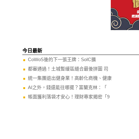
今日最新
CoWoS後的下一張王牌：SoIC擴
都審通過！土城暫緩區縫合最後拼圖 司
統一集團退出健身業！高齡化商機、健康
AI之外，錢還能往哪擺？富蘭克林：「
帳面獲利落袋才安心！理財專家揭密「9