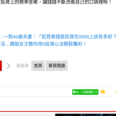
在投資上的標準答案，讓錢錢不斷流進自己的口袋裡啊！
…一對40歲夫妻：「若買車錢是投資在0050上該有多好
活…飆股女王教你用5投資心法輕鬆獲利！
最後頁
首頁
單頁閱讀