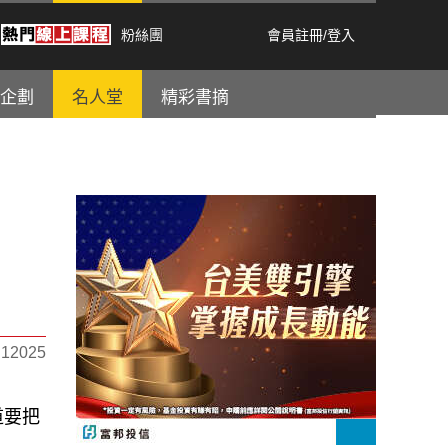
粉絲團
會員註冊
/
登入
企劃
名人堂
精彩書摘
2025
道要把