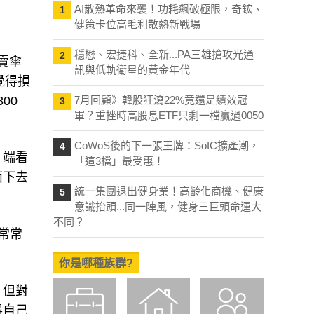
AI散熱革命來襲！功耗飆破極限，奇鋐、
1
健策卡位高毛利散熱新戰場
穩懋、宏捷科、全新...PA三雄搶攻光通
2
賣傘
訊與低軌衛星的黃金年代
覺得損
00
7月回顧》韓股狂瀉22%竟還是績效冠
3
軍？重挫時高股息ETF只剩一檔贏過0050
CoWoS後的下一張王牌：SoIC擴產潮，
4
，端看
「這3檔」最受惠！
面下去
統一集團退出健身業！高齡化商機、健康
5
意識抬頭...同一陣風，健身三巨頭命運大
不同？
常常
你是哪種族群?
，但對
得自己