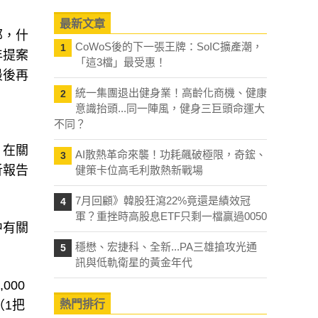
最新文章
那，什
CoWoS後的下一張王牌：SoIC擴產潮，
1
年提案
「這3檔」最受惠！
最後再
統一集團退出健身業！高齡化商機、健康
2
意識抬頭...同一陣風，健身三巨頭命運大
不同？
，在關
AI散熱革命來襲！功耗飆破極限，奇鋐、
3
析報告
健策卡位高毛利散熱新戰場
7月回顧》韓股狂瀉22%竟還是績效冠
4
軍？重挫時高股息ETF只剩一檔贏過0050
中有關
穩懋、宏捷科、全新...PA三雄搶攻光通
5
訊與低軌衛星的黃金年代
000
（1把
熱門排行