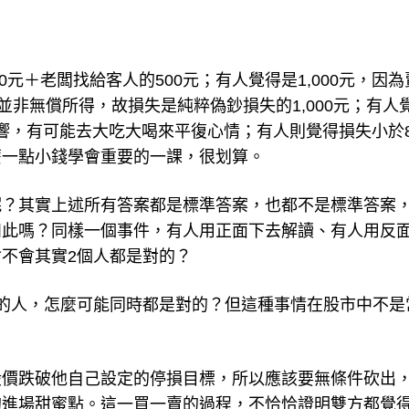
0元＋老闆找給客人的500元；有人覺得是1,000元，因為
並非無償所得，故損失是純粹偽鈔損失的1,000元；有人
影響，有可能去大吃大喝來平復心情；有人則覺得損失小於8
麼一點小錢學會重要的一課，很划算。
呢？其實上述所有答案都是標準答案，也都不是標準答案
如此嗎？同樣一個事件，有人用正面下去解讀、有人用反
不會其實2個人都是對的？
的人，怎麼可能同時都是對的？但這種事情在股市中不是
股價跌破他自己設定的停損目標，所以應該要無條件砍出
的進場甜蜜點。這一買一賣的過程，不恰恰證明雙方都覺