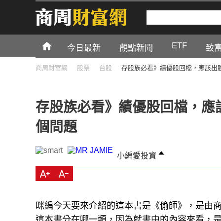
ETF
今日最新
觀點新聞
致
商周財富網
股票
台股
存股族必看》績優股回檔，應該出
存股族必看》績優股回檔，應
個問題
小編愛投資
咪編今天要來介紹的這本書是《偷師》，是由
這本書分在哪一類，因為就書中的內容來看，