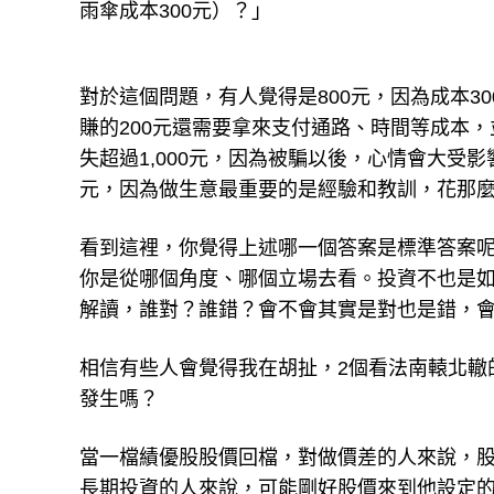
雨傘成本300元）？」
對於這個問題，有人覺得是800元，因為成本30
賺的200元還需要拿來支付通路、時間等成本，
失超過1,000元，因為被騙以後，心情會大受
元，因為做生意最重要的是經驗和教訓，花那
看到這裡，你覺得上述哪一個答案是標準答案
你是從哪個角度、哪個立場去看。投資不也是
解讀，誰對？誰錯？會不會其實是對也是錯，會
相信有些人會覺得我在胡扯，2個看法南轅北轍
發生嗎？
當一檔績優股股價回檔，對做價差的人來說，
長期投資的人來說，可能剛好股價來到他設定