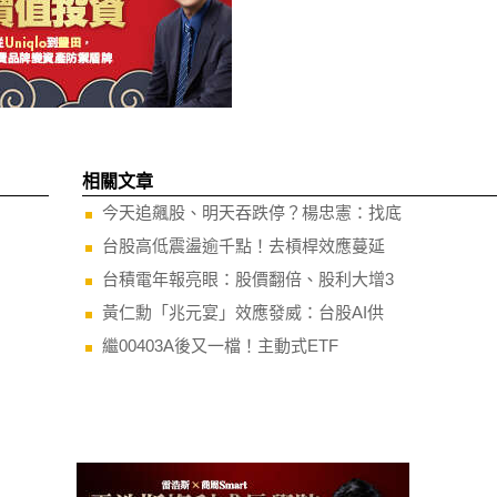
相關文章
今天追飆股、明天吞跌停？楊忠憲：找底
台股高低震盪逾千點！去槓桿效應蔓延
台積電年報亮眼：股價翻倍、股利大增3
黃仁勳「兆元宴」效應發威：台股AI供
繼00403A後又一檔！主動式ETF