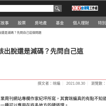
富故事
股票
房地產
基金
個人理財
特別
脫還是減碼？先問自己這個問題
該出脫還是減碼？先問自己這
撰文者：咪編
2021.08.30
瀏覽數：1
商業周刊網站專欄作家紀坪所寫，其實咪編真的有點不知
是一種可以應用在許多地方的硬道理。