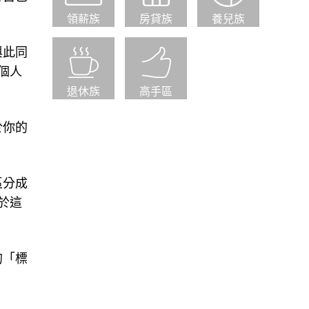
領薪族
房貸族
養兒族
與此同
個人
退休族
高手區
於你的
區分成
於這
的「標