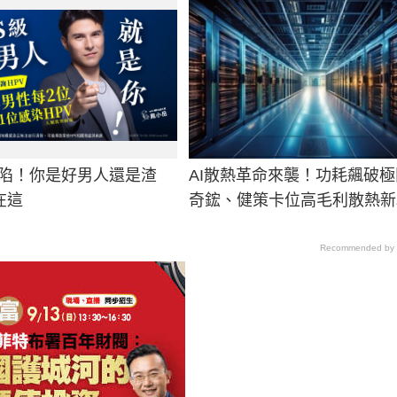
淪陷！你是好男人還是渣
AI散熱革命來襲！功耗飆破
在這
奇鋐、健策卡位高毛利散熱新
Recommended by