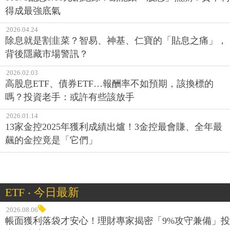
得成最強底氣
2026.04.24
除息就是割韭菜？智易、神基、仁寶的「貼息之痛」，
背後隱藏市場警訊？
2026.02.03
高股息ETF、債券ETF…報酬率不如預期，該換標的
嗎？投資老手：或許有些該放手
2026.01.14
13家金控2025年獲利成績出爐！3金控最會賺、全年最
飆的金控竟是「它們」
ETF ‧ 今日最新
2026.08.06
帳面獲利落袋才安心！理財專家揭密「9%攻守兼備」投