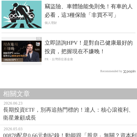
竊盜險、車體險能免則免！有車的人
必看，這3種保險「非買不可」
個人理財
PR
立即諮詢HPV！是對自己健康最好的
投資，把握現在不嫌晚！
PR・台灣癌症基金會
Recommended by
相關文章
2026.06.23
長期投資ETF，別再追熱門標的！達人：核心滾複利、
衛星兼顧成長
2026.05.03
00878配息0.66元創紀錄！動能跟「股息」無關？資本利