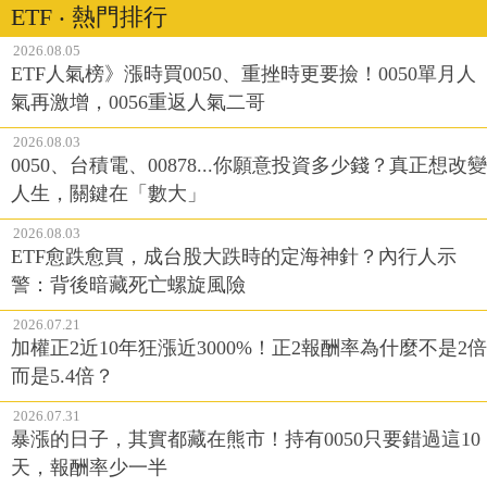
ETF ‧ 熱門排行
2026.08.05
ETF人氣榜》漲時買0050、重挫時更要撿！0050單月人
氣再激增，0056重返人氣二哥
2026.08.03
0050、台積電、00878...你願意投資多少錢？真正想改變
人生，關鍵在「數大」
2026.08.03
ETF愈跌愈買，成台股大跌時的定海神針？內行人示
警：背後暗藏死亡螺旋風險
2026.07.21
加權正2近10年狂漲近3000%！正2報酬率為什麼不是2倍
而是5.4倍？
2026.07.31
暴漲的日子，其實都藏在熊市！持有0050只要錯過這10
天，報酬率少一半