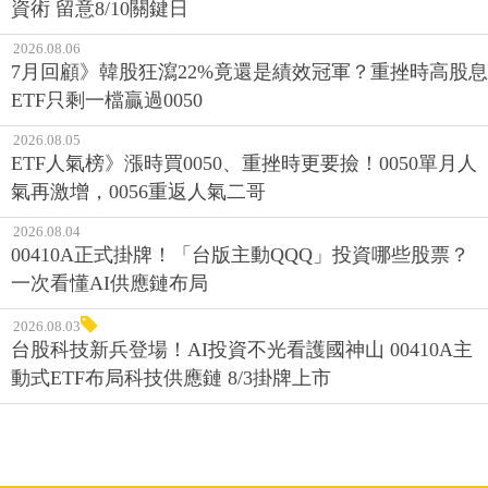
資術 留意8/10關鍵日
2026.08.06
7月回顧》韓股狂瀉22%竟還是績效冠軍？重挫時高股息
ETF只剩一檔贏過0050
2026.08.05
ETF人氣榜》漲時買0050、重挫時更要撿！0050單月人
氣再激增，0056重返人氣二哥
2026.08.04
00410A正式掛牌！「台版主動QQQ」投資哪些股票？
一次看懂AI供應鏈布局
2026.08.03
台股科技新兵登場！AI投資不光看護國神山 00410A主
動式ETF布局科技供應鏈 8/3掛牌上市