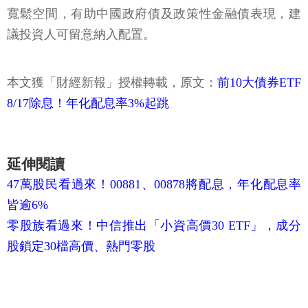
寬鬆空間，有助中國政府債及政策性金融債表現，建
議投資人可留意納入配置。
本文獲「財經新報」授權轉載，原文：
前10大債券ETF
8/17除息！年化配息率3%起跳
延伸閱讀
47萬股民看過來！00881、00878將配息，年化配息率
皆逾6%
零股族看過來！中信推出「小資高價30 ETF」，成分
股鎖定30檔高價、熱門零股