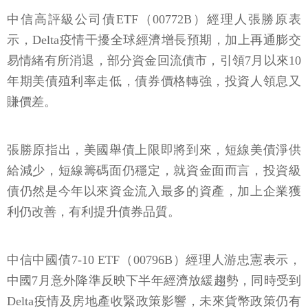
中信高評級公司債ETF（00772B）經理人張勝原表
示，Delta疫情干擾全球經濟增長預期，加上再通膨交
易情緒有所消退，部分資金回流債市，引領7月以來10
年期美債殖利率走低，債券價格轉強，投資人領息又
賺價差。
張勝原指出，美國舉債上限即將到來，短線美債淨供
給減少，短線籌碼面仍穩定，就資金面而言，投資級
債仍然是今年以來資金流入最多的資產，加上企業獲
利仍改善，有利提升債券品質。
中信中國債7-10 ETF（00796B）經理人游忠憲表示，
中國7月意外降準反映下半年經濟放緩趨勢，同時受到
Delta疫情及房地產收緊政策影響，未來貨幣政策仍有