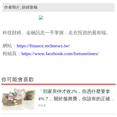
作者簡介_財經新報
科技財經、金融訊息一手掌握，走在投資的最前端。
網站：
https://finance.technews.tw/
粉絲頁：
https://www.facebook.com/fortunetimes/
你可能會喜歡
「別家房仲才收2%，你憑什麼要拿
4%？」關於服務費，你該有的正確觀
念
房地產