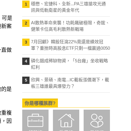
穩懋、宏捷科、全新...PA三雄搶攻光通
1
、
訊與低軌衛星的黃金年代
，可是
AI散熱革命來襲！功耗飆破極限，奇鋐、
2
但新案
健策卡位高毛利散熱新戰場
7月回顧》韓股狂瀉22%竟還是績效冠
3
軍？重挫時高股息ETF只剩一檔贏過0050
一直做
磷化銦成稀缺物資，「5台廠」坐收戰略
4
紅利
欣興、景碩、南電...IC載板漲價潮下，載
5
板三雄誰最具爆發力？
做的是
你是哪種族群?
做重複
題，因