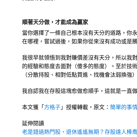
順著天分做，才能成為贏家
當你選擇了一條自己根本沒有天分的道路，你
在哪裡，嘗試過後，如果你從來沒有成功或是
我很早就領悟到我對賺價差沒有天分，所以我
的經驗和態度去面對（傻多的態度）。至於技
（分散持股、相對低點買進、找機會汰弱換強
我自認我在存股這塊愈做愈順手，這就是一直
本文獲「
方格子
」授權轉載，原文：
簡單的事
延伸閱讀
老是錯過熱門股，退休遙遙無期？存股達人棒喬