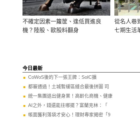
不確定因素一籮筐、逢低買進良
從名人巷到
機？陸股、歐股料翻身
七期生活
今日最新
CoWoS後的下一張王牌：SoIC擴
都審通過！土城暫緩區縫合最後拼圖 司
統一集團退出健身業！高齡化商機、健康
AI之外，錢還能往哪擺？富蘭克林：「
帳面獲利落袋才安心！理財專家揭密「9