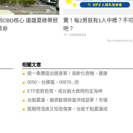
CBD核心 遠雄夏綠蒂掀
驚！每2男就有1人中標？不
革命
吧？
PR・台灣癌症基金會
Recommended by
相關文章
統一集團退出健身業！高齡化商機、健康
0050、台積電、00878...你
ETF愈跌愈買，成台股大跌時的定海神
台股震盪、融資斷頭與當沖成惡夢！市場
既期待漲高又怕受傷害，台股千點震盪成