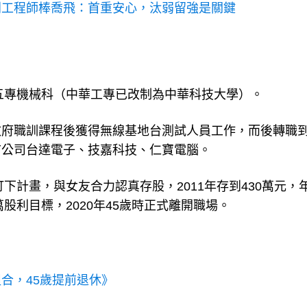
利工程師棒喬飛：首重安心，汰弱留強是關鍵
專五專機械科（中華工專已改制為中華科技大學）。
政府職訓課程後獲得無線基地台測試人員工作，而後轉職
市公司台達電子、技嘉科技、仁寶電腦。
下計畫，與女友合力認真存股，2011年存到430萬元，年
股利目標，2020年45歲時正式離開職場。
合，45歲提前退休》