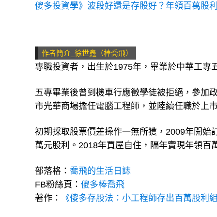
傻多投資學》波段好還是存股好？年領百萬股
作者簡介_徐世鑫（棒喬飛）
專職投資者，出生於1975年，畢業於中華工
五專畢業後曾到機車行應徵學徒被拒絕，參加
市光華商場擔任電腦工程師，並陸續任職於上
初期採取股票價差操作一無所獲，2009年開始訂
萬元股利。2018年買屋自住，隔年實現年領百萬
部落格：
喬飛的生活日誌
FB粉絲頁：
傻多棒喬飛
著作：
《傻多存股法：小工程師存出百萬股利組