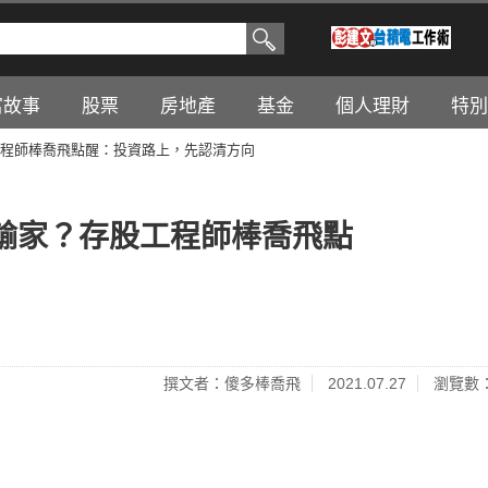
富故事
股票
房地產
基金
個人理財
特別
程師棒喬飛點醒：投資路上，先認清方向
輸家？存股工程師棒喬飛點
撰文者：傻多棒喬飛
2021.07.27
瀏覽數：