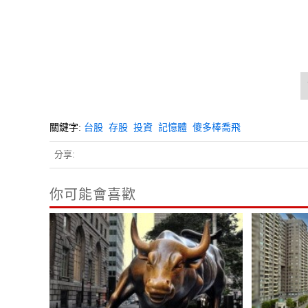
關鍵字:
台股
存股
投資
記憶體
傻多棒喬飛
分享:
你可能會喜歡