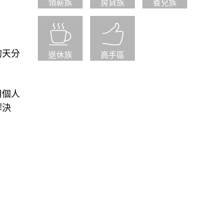
領薪族
房貸族
養兒族
的天分
退休族
高手區
用個人
解決