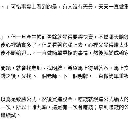
家。」可惜事實上看到的是，有人沒有天分，天天一直做
況」，但一旦產生帳面盈餘就覺得要趕快賣，不然哪天賠
之後心裡踏實多了，但是看著它漲上去，心裡又覺得賺太
然後不斷輪迴…，一直做簡單重複的事情，然後就變成輸
的問題，就會找老師、找明牌，希望馬上得到答案，馬上
賠錢之後，又找下一個老師、下一個明牌，一直做簡單重
就以為是致勝公式，然後買進股票，賠錢就說這公式騙人
試一次，所以十賭九輸，還是有一次會賺錢；拿到賺錢的
法繼續試。