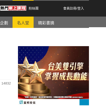
粉絲團
會員註冊
/
登入
企劃
名人堂
精彩書摘
14832