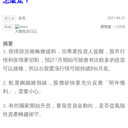
怎麼走？
2021.06.23
老馬
撰文者
瀏覽數：
12938
專欄
大咖投資日記
摘要
1. 疫情狀況雖略微緩和，但專業投資人提醒，股市行
情和疫情要切割，預計7月開始可能會有比較多的疫苗
可以接種，所以台股驚漲行情可能持續到6月底。
2. 航運鋼鐵雖熱絡，股價卻快要充分反應「明年獲
利」，需要小心。
3. 有些國家開始升息，要留意資金動向，是否從風險
性資產轉趨保守。