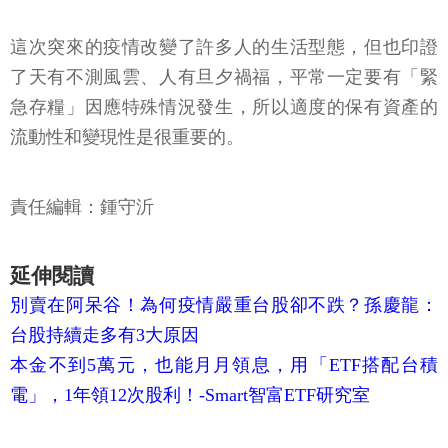
這次突來的疫情改變了許多人的生活型態，但也印證
了天有不測風雲、人有旦夕禍福，平常一定要有「緊
急存糧」因應特殊情況發生，所以適度的保有資產的
流動性和變現性是很重要的。
責任編輯：鍾守沂
延伸閱讀
別賣在阿呆谷！為何疫情嚴重台股卻不跌？孫慶龍：
台股持續走多有3大原因
本金不到5萬元，也能月月領息，用「ETF搭配台積
電」，1年領12次股利！-Smart智富ETF研究室