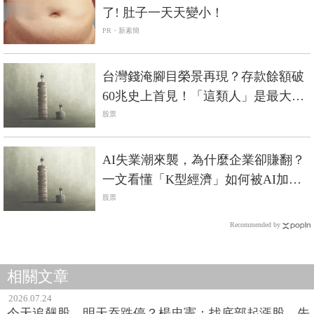
了! 肚子一天天變小！
PR・新素簡
台灣錢淹腳目榮景再現？存款餘額破
60兆史上首見！「這類人」是最大贏
家
股票
AI失業潮來襲，為什麼企業卻賺翻？
一文看懂「K型經濟」如何被AI加速
放大
股票
Recommended by
相關文章
2026.07.24
今天追飆股、明天吞跌停？楊忠憲：找底部起漲股，先