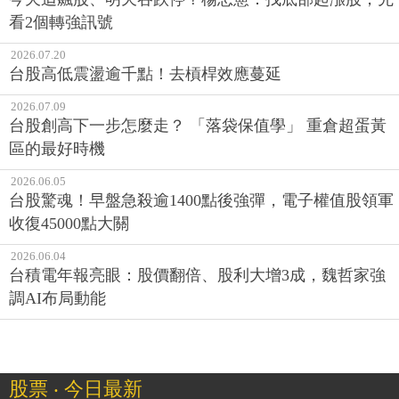
看2個轉強訊號
2026.07.20
台股高低震盪逾千點！去槓桿效應蔓延
2026.07.09
台股創高下一步怎麼走？ 「落袋保值學」 重倉超蛋黃
區的最好時機
2026.06.05
台股驚魂！早盤急殺逾1400點後強彈，電子權值股領軍
收復45000點大關
2026.06.04
台積電年報亮眼：股價翻倍、股利大增3成，魏哲家強
調AI布局動能
股票 ‧ 今日最新