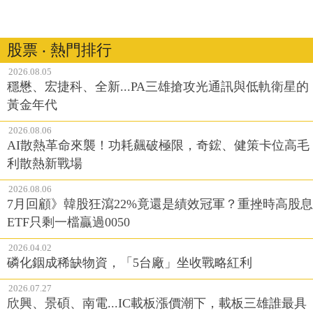
股票 ‧ 熱門排行
2026.08.05
穩懋、宏捷科、全新...PA三雄搶攻光通訊與低軌衛星的
黃金年代
2026.08.06
AI散熱革命來襲！功耗飆破極限，奇鋐、健策卡位高毛
利散熱新戰場
2026.08.06
7月回顧》韓股狂瀉22%竟還是績效冠軍？重挫時高股息
ETF只剩一檔贏過0050
2026.04.02
磷化銦成稀缺物資，「5台廠」坐收戰略紅利
2026.07.27
欣興、景碩、南電...IC載板漲價潮下，載板三雄誰最具