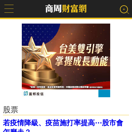
股票
若疫情降級、疫苗施打率提高⋯股市會