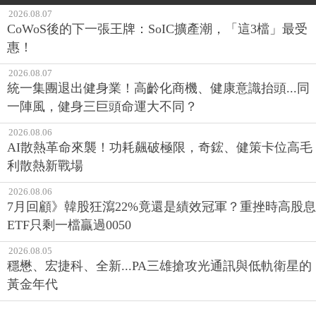
2026.08.07
CoWoS後的下一張王牌：SoIC擴產潮，「這3檔」最受
惠！
2026.08.07
統一集團退出健身業！高齡化商機、健康意識抬頭...同
一陣風，健身三巨頭命運大不同？
2026.08.06
AI散熱革命來襲！功耗飆破極限，奇鋐、健策卡位高毛
利散熱新戰場
2026.08.06
7月回顧》韓股狂瀉22%竟還是績效冠軍？重挫時高股息
ETF只剩一檔贏過0050
2026.08.05
穩懋、宏捷科、全新...PA三雄搶攻光通訊與低軌衛星的
黃金年代