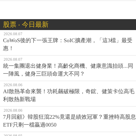
既期待漲高又怕受傷害，台股千點震盪成常態？分析師
股添樂：用3方法降波動
股票 ‧ 今日最新
2026.08.07
CoWoS後的下一張王牌：SoIC擴產潮，「這3檔」最受
惠！
2026.08.07
統一集團退出健身業！高齡化商機、健康意識抬頭...同
一陣風，健身三巨頭命運大不同？
2026.08.06
AI散熱革命來襲！功耗飆破極限，奇鋐、健策卡位高毛
利散熱新戰場
2026.08.06
7月回顧》韓股狂瀉22%竟還是績效冠軍？重挫時高股息