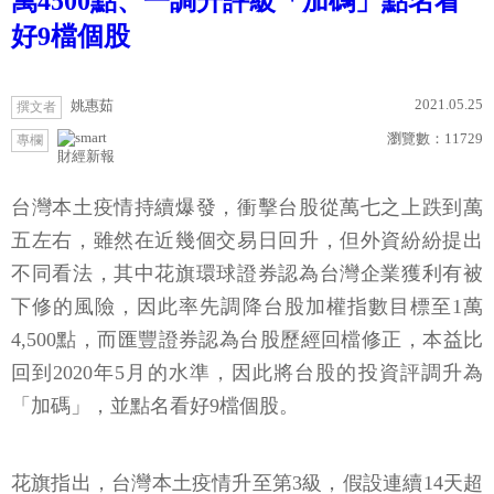
萬4500點、一調升評級「加碼」點名看
好9檔個股
2021.05.25
姚惠茹
撰文者
瀏覽數：
11729
專欄
財經新報
台灣本土疫情持續爆發，衝擊台股從萬七之上跌到萬
五左右，雖然在近幾個交易日回升，但外資紛紛提出
不同看法，其中花旗環球證券認為台灣企業獲利有被
下修的風險，因此率先調降台股加權指數目標至1萬
4,500點，而匯豐證券認為台股歷經回檔修正，本益比
回到2020年5月的水準，因此將台股的投資評調升為
「加碼」，並點名看好9檔個股。