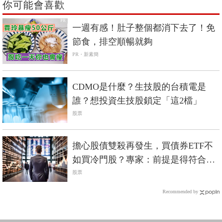
你可能會喜歡
PR
一週有感！肚子整個都消下去了！免
節食，排空順暢就夠
PR・新素簡
CDMO是什麼？生技股的台積電是
誰？想投資生技股鎖定「這2檔」
股票
擔心股債雙殺再發生，買債券ETF不
如買冷門股？專家：前提是得符合3
大條件
股票
Recommended by