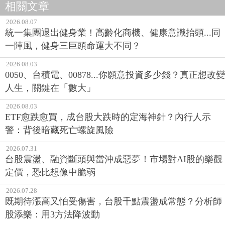
相關文章
2026.08.07
統一集團退出健身業！高齡化商機、健康意識抬頭...同
一陣風，健身三巨頭命運大不同？
2026.08.03
0050、台積電、00878...你願意投資多少錢？真正想改變
人生，關鍵在「數大」
2026.08.03
ETF愈跌愈買，成台股大跌時的定海神針？內行人示
警：背後暗藏死亡螺旋風險
2026.07.31
台股震盪、融資斷頭與當沖成惡夢！市場對AI股的樂觀
定價，恐比想像中脆弱
2026.07.28