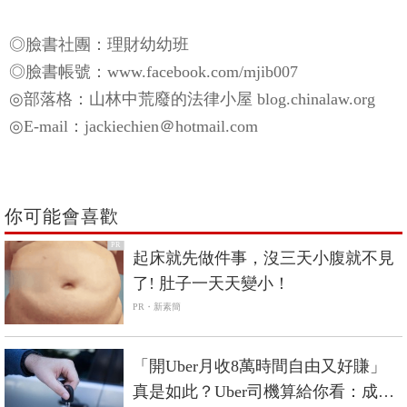
◎臉書社團：理財幼幼班
◎臉書帳號：www.facebook.com/mjib007
◎部落格：山林中荒廢的法律小屋 blog.chinalaw.org
◎E-mail：jackiechien＠hotmail.com
你可能會喜歡
PR
起床就先做件事，沒三天小腹就不見
了! 肚子一天天變小！
PR・新素簡
「開Uber月收8萬時間自由又好賺」
真是如此？Uber司機算給你看：成本