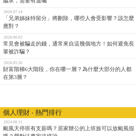
繼承，需要有遺囑
2026.07.14
「兄弟姊妹特留分」將刪除，哪些人會受影響？該怎麼
應對？
2026.06.02
常見會被騙走的錢，通常來自這幾個地方！如何避免長
輩被詐騙？
2026.05.26
財富階梯6大階段，你在哪一層？為什麼大部分的人都
在第3層？
個人理財 ‧ 熱門排行
2024.08.11
颱風天停班有支薪嗎？居家辦公的上班族可以放颱風假