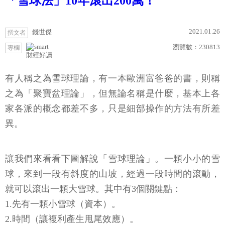
「雪球法」10年滾出200萬！
2021.01.26
錢世傑
撰文者
瀏覽數：
230813
專欄
財經好讀
有人稱之為雪球理論，有一本歐洲富爸爸的書，則稱
之為「聚寶盆理論」，但無論名稱是什麼，基本上各
家各派的概念都差不多，只是細部操作的方法有所差
異。
讓我們來看看下圖解說「雪球理論」。一顆小小的雪
球，來到一段有斜度的山坡，經過一段時間的滾動，
就可以滾出一顆大雪球。其中有3個關鍵點：
1.先有一顆小雪球（資本）。
2.時間（讓複利產生甩尾效應）。