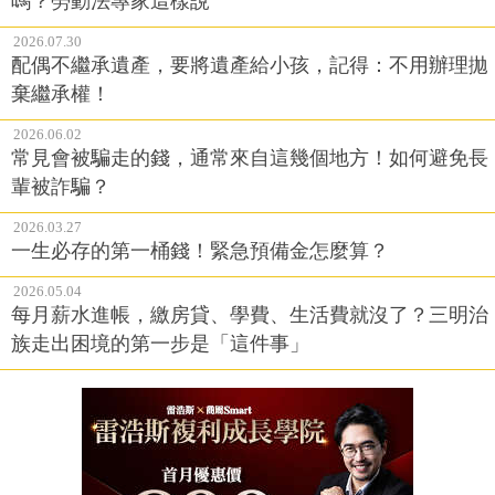
嗎？勞動法專家這樣說
2026.07.30
配偶不繼承遺產，要將遺產給小孩，記得：不用辦理拋
棄繼承權！
2026.06.02
常見會被騙走的錢，通常來自這幾個地方！如何避免長
輩被詐騙？
2026.03.27
一生必存的第一桶錢！緊急預備金怎麼算？
2026.05.04
每月薪水進帳，繳房貸、學費、生活費就沒了？三明治
族走出困境的第一步是「這件事」