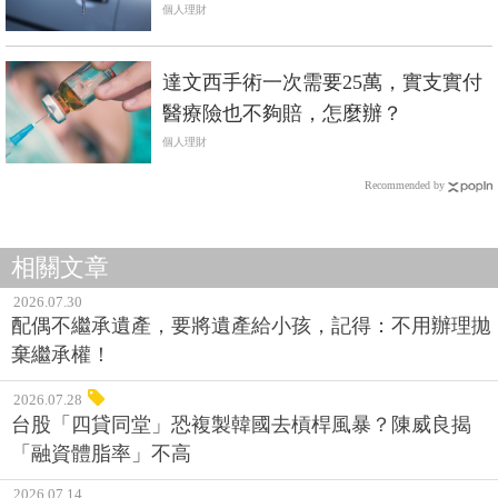
就佔掉3成…
個人理財
達文西手術一次需要25萬，實支實付
醫療險也不夠賠，怎麼辦？
個人理財
Recommended by
相關文章
2026.07.30
配偶不繼承遺產，要將遺產給小孩，記得：不用辦理拋
棄繼承權！
2026.07.28
台股「四貸同堂」恐複製韓國去槓桿風暴？陳威良揭
「融資體脂率」不高
2026.07.14