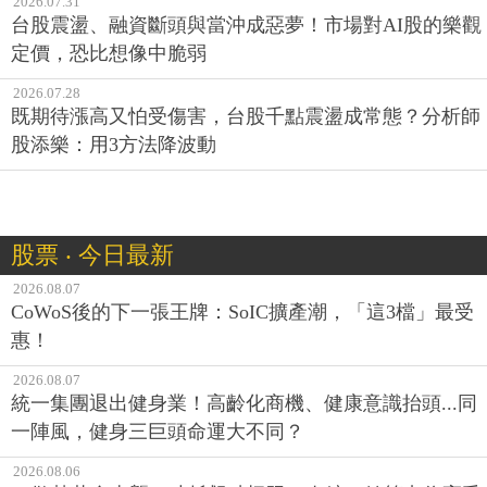
定價，恐比想像中脆弱
2026.07.28
既期待漲高又怕受傷害，台股千點震盪成常態？分析師
股添樂：用3方法降波動
股票 ‧ 今日最新
2026.08.07
CoWoS後的下一張王牌：SoIC擴產潮，「這3檔」最受
惠！
2026.08.07
統一集團退出健身業！高齡化商機、健康意識抬頭...同
一陣風，健身三巨頭命運大不同？
2026.08.06
AI散熱革命來襲！功耗飆破極限，奇鋐、健策卡位高毛
利散熱新戰場