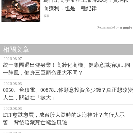
股票
Recommended by
相關文章
2026.08.07
統一集團退出健身業！高齡化商機、健康意識抬頭...同
一陣風，健身三巨頭命運大不同？
2026.08.03
0050、台積電、00878...你願意投資多少錢？真正想改變
人生，關鍵在「數大」
2026.08.03
ETF愈跌愈買，成台股大跌時的定海神針？內行人示
警：背後暗藏死亡螺旋風險
2026.07.31
台股震盪、融資斷頭與當沖成惡夢！市場對AI股的樂觀