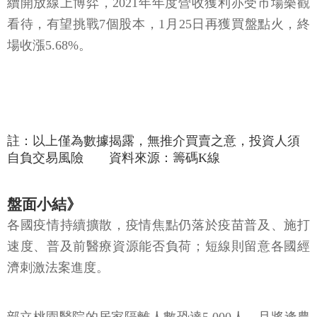
場收漲5.68%。
註：以上僅為數據揭露，無推介買賣之意，投資人須
自負交易風險 資料來源：籌碼K線
盤面小結》
各國疫情持續擴散，疫情焦點仍落於疫苗普及、施打
速度、普及前醫療資源能否負荷；短線則留意各國經
濟刺激法案進度。
部立桃園醫院的居家隔離人數恐達5,000人，且將逢農
曆年長假，亦令市場觀望，台積電、日月光投控，以