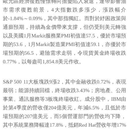
於-1.84%～0.09%，其中那指獨紅。而對於紓困政策與
通膨預期，持續為金價帶來支撐，但仍受到美元轉強
以及美國1月Markit服務業PMI初值達57.5，優於市場預
期的53.6，1月Markit製造業PMI初值達59.1，亦優於市
場預期的56.5，避險需求走弱，令現貨黃金終場收跌
0.77%，以每盎司1,854.8美元作收。
S&P 500 11大板塊跌9漲2，其中金融收跌0.72%，表現
最弱；能源持續回檔，終場收跌3.43%；房地產、公用
事業、通訊服務等3板塊終場收紅。成分股中，IBM由
於第4季度的營收僅204億美元，年減6.5%，且低於市
場預期的207億美元，而5個營運部門的營收均下降，
其中系統業務降幅達17.8%，抵銷Red Hat營收年增17%
的利多，終場股價收跌9.91%，帶量失守所有短均。