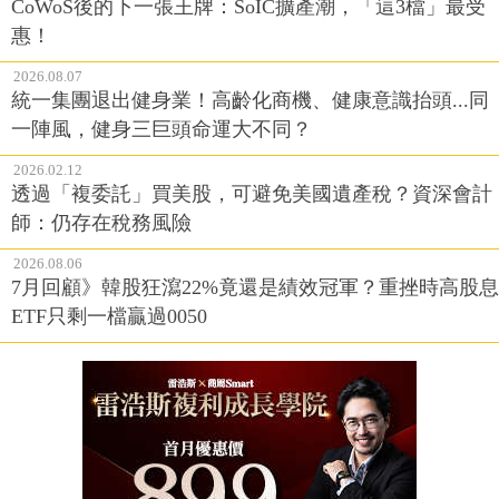
2026.08.07
統一集團退出健身業！高齡化商機、健康意識抬頭...同
一陣風，健身三巨頭命運大不同？
2026.02.12
透過「複委託」買美股，可避免美國遺產稅？資深會計
師：仍存在稅務風險
2026.08.06
7月回顧》韓股狂瀉22%竟還是績效冠軍？重挫時高股息
ETF只剩一檔贏過0050