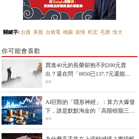
關鍵字:
台股
美股
台積電
桃園
疫情
旺宏
毛寶
恆大
你可能會喜歡
買進40元的長榮卻抱不到200元賣
出？還在問「0050已137.7元還能
買？」你犯了散戶賺不到錢的3問題
股票
AI巨獸的「隱形神經」：算力大爆發
下，誰是默默淘金的「高階樹脂三
雄」？
股票
為什麼高手常在上漲時減碼？實現帳
面獲利，也是一種紀律