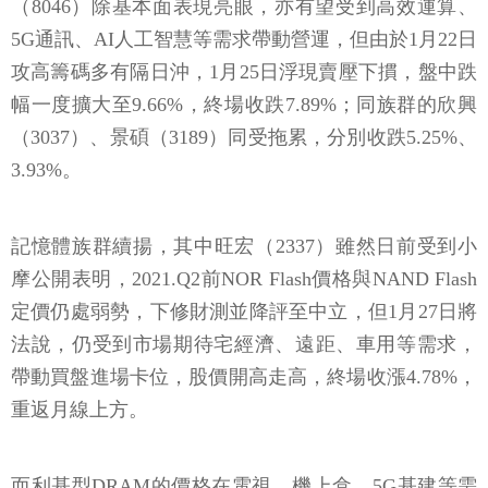
攻高籌碼多有隔日沖，1月25日浮現賣壓下摜，盤中跌
幅一度擴大至9.66%，終場收跌7.89%；同族群的欣興
（3037）、景碩（3189）同受拖累，分別收跌5.25%、
3.93%。
記憶體族群續揚，其中旺宏（2337）雖然日前受到小
摩公開表明，2021.Q2前NOR Flash價格與NAND Flash
定價仍處弱勢，下修財測並降評至中立，但1月27日將
法說，仍受到市場期待宅經濟、遠距、車用等需求，
帶動買盤進場卡位，股價開高走高，終場收漲4.78%，
重返月線上方。
而利基型DRAM的價格在電視、機上盒、5G基建等需
求回溫的帶動下，2021.Q1現貨價漲幅擴大至2成，亦