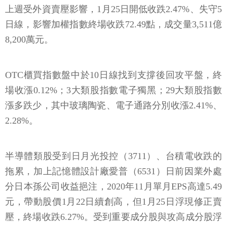
日線，影響加權指數終場收跌72.49點，成交量3,511億
8,200萬元。
OTC櫃買指數盤中於10日線找到支撐後回攻平盤，終
場收漲0.12%；3大類股指數電子獨黑；29大類股指數
漲多跌少，其中玻璃陶瓷、電子通路分別收漲2.41%、
2.28%。
半導體類股受到日月光投控（3711）、台積電收跌的
拖累，加上記憶體設計廠愛普（6531）日前因業外處
分日本孫公司收益挹注，2020年11月單月EPS高達5.49
元，帶動股價1月22日續創高，但1月25日浮現修正賣
壓，終場收跌6.27%。受到重要成分股與攻高成分股浮
現修正賣壓，連帶整體類股指數終場收跌2.03%，表現
最弱。