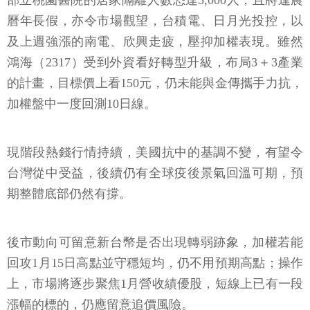
及上週強漲的南電、欣興走疲，壓抑加權表現。雖然
鴻海（2317）受到外資看好轉型升級，布局3＋3產業
的計畫，目標價上看150元，仍未能與金傳攜手力抗，
加權盤中一度回測10日線。
現階段熱錢行情持續，美國抗中的基調不變，有望令
台灣從中受益，後續仍有全球疫後景氣回溫可期，預
期整體底部仍然有撐。
後市動向可留意新台幣是否出現轉弱跡象，加權若能
回攻1月15日高點並守穩短均，仍不用預期高點；操作
上，市場將逐步聚焦1月營收績優股，短線上已有一段
漲幅的標的，仍應留意追價風險。