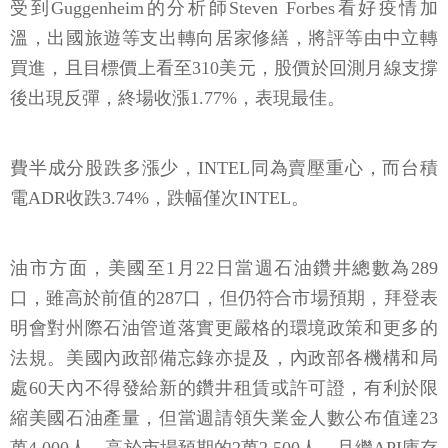
買進，且目標價上看至310美元，股價於回測月線支撐
後出現反彈，終場收漲1.77%，表現最佳。
費半成分股跌多漲少，INTEL同為賣壓重心，而台積
電ADR收跌3.74%，跌幅僅次INTEL。
油市方面，美國至1月22日當週石油鑽井總數為289
口，雖高於前值的287口，但仍符合市場預期，拜登表
明會對州際石油管道落實更嚴格的環境政策和更多的
法規。美國內政部備忘錄亦提及，內政部各機構和局
處60天內不得發給新的鑽井租賃或許可證，有利於限
縮美國石油產量，但當週請領失業金人數公布值達23
萬4,000人，高於市場預期的2萬2,500人，且繼API庫存
數據遠高於市場預期，EIA庫存數據公布值高達435萬