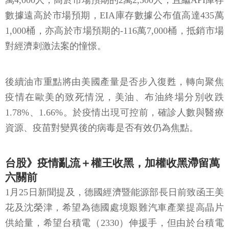
1,000桶，亦高於市場預期的-116萬7,000桶，抵銷市場
對經濟刺激法案的憧憬。
後續油市重點將由美國產量是否步入復甦，轉向聚焦
疫情在歐美的致死情況，美油、布油終場分別收跌
1.78%、1.66%。於疫情出現可控前，確診人數與醫療
資源、疫苗對變異後的病毒是否有效仍為焦點。
台股》疫情亂流＋權王收黑，加權收黑滯留萬
六關前
1月25日新聞提及，德國經濟暨能源部長日前致函王美
花及沈榮津，希望為德國處境艱難汽車產業提高晶片
供給量，希望台積電（2330）伸援手，但由於台積電
上週受外資賣壓影響，1月25日開低收跌2.47%、失守5