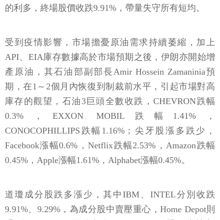
受到疫情影響，市場擔憂原油需求持續萎縮，加上
API、EIA庫存數據高於市場預期之後，伊朗亦開始增
產原油，其石油部副部長Amir Hossein Zamaninia預
期，在1～2個月內恢復到制裁前水平，引起市場對高
庫存的觀望，石油3巨頭全數收跌，CHEVRON跌幅
0.3%，EXXON MOBIL跌幅1.41%，
CONOCOPHILLIPS跌幅1.16%；尖牙股漲多跌少，
Facebook漲幅0.6%，Netflix跌幅2.53%，Amazon跌幅
0.45%，Apple漲幅1.61%，Alphabet漲幅0.45%。
道瓊成分股跌多漲少，其中IBM、INTEL分別收跌
9.91%、9.29%，為成分股中賣壓重心，Home Depot則
受到Guggenheim的分析師Steven Forbes看好疫情加
溫，出國旅遊等支出轉向居家修繕，將評等由中立轉