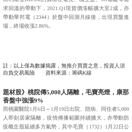
帶動華邦電（2344）於盤中回測月線後，出現買盤進
場，終場收漲2.86%。
註：以上僅為數據揭露，無推介買賣之意，投資人須
自負交易風險 資料來源：籌碼K線
題材股》桃院傳5,000人隔離，毛寶亮燈，康那
香盤中強漲9%
而桃園醫院1月6日～1月19日出院、陪病、同住者5,000
人即刻居家隔離，疫情傳播範圍持續擴大，亦帶動防
疫概念股延續多方氣勢，其中毛寶（1732）1月22日公
布自結，2020年12月自結稅後淨利約500萬元，遠超過
2020.Q3單季獲利55萬3,000元，單月EPS達0.12元，且