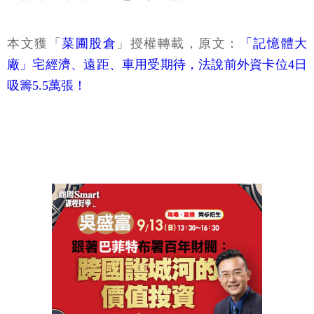
本文獲「
菜圃股倉
」授權轉載，原文：
「記憶體大
廠」宅經濟、遠距、車用受期待，法說前外資卡位4日
吸籌5.5萬張！