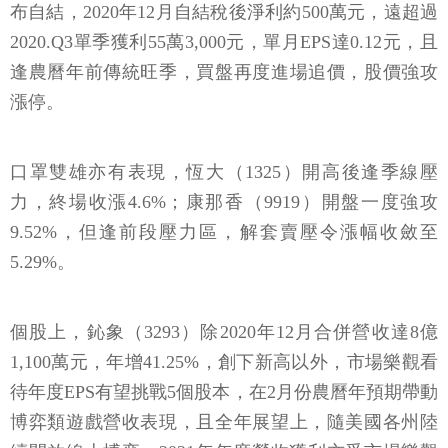
逢農曆年前傳統旺季，買盤再度進場追價，股價強攻
漲停。
口罩雙雄亦有表現，恆大（1325）開高後逢季線壓
力，終場收漲4.6%；康那香（9919）開盤一度強攻
9.52%，但逢前段壓力區，解套賣壓令漲幅收斂至
5.29%。
個股上，鈊象（3293）除2020年12月合併營收達8億
1,100萬元，年增41.25%，創下新高以外，市場樂觀看
待年度EPS有望挑戰5個股本，在2月份農曆年預期帶動
博弈類遊戲營收表現，且全年展望上，隨美國各州陸
續開放線上博弈，2021年年度營收獲利亦受市場樂觀
看待，有望挑戰7個股本，1月25日再獲買盤點火，終