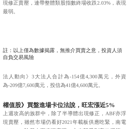
註：以上僅為數據揭露，無推介買賣之意，投資人須
自負交易風險
法人動向》3大法人合計為-154億4,300萬元，外資
為-209億7,600萬元，投信為41億4,600萬元。
權值股》買盤進場卡位法說，旺宏漲近5%
上週攻高的族群中，除了半導體出現修正，ABF亦浮
現賣壓，雖然市場仍看好2021年載板供應吃緊，南電
（8046）除基本面表現亮眼，亦有望受到高效運算、
5G通訊、AI人工智慧等需求帶動營運，但由於1月22日