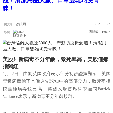
股！清潔用品大廠、口罩雙雄均受青
睞！
2021.01.26
蔡誠圃
撰文者
瀏覽數：
16606
專欄
財富線上
美股》新病毒不分年齡，致死率高，美股僅那
指獨紅
1月22日，由於英國政府表示部分初步證據顯示，英國
變種病毒除了具備原先認知中的高傳染力，致死率相
較舊種病毒也更高；英國政府首席科學顧問Patrick
Vallance表示，新病毒不分年齡族群。
歐元區經濟復甦憧憬轉向擔憂陷入衰退，連帶影響油
市需求復甦前景，4大指數跌多漲少，漲跌幅介