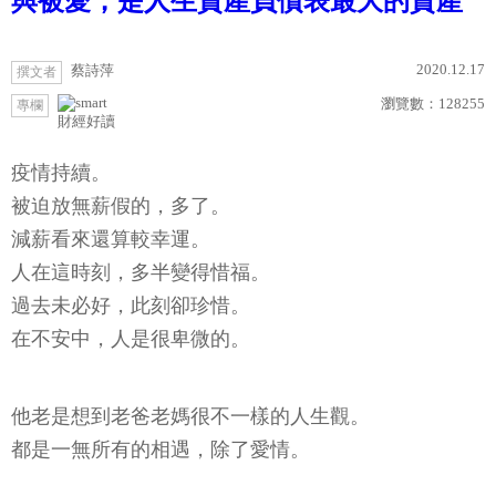
與被愛，是人生資產負債表最大的資產
2020.12.17
蔡詩萍
撰文者
瀏覽數：
128255
專欄
財經好讀
疫情持續。
被迫放無薪假的，多了。
減薪看來還算較幸運。
人在這時刻，多半變得惜福。
過去未必好，此刻卻珍惜。
在不安中，人是很卑微的。
他老是想到老爸老媽很不一樣的人生觀。
都是一無所有的相遇，除了愛情。