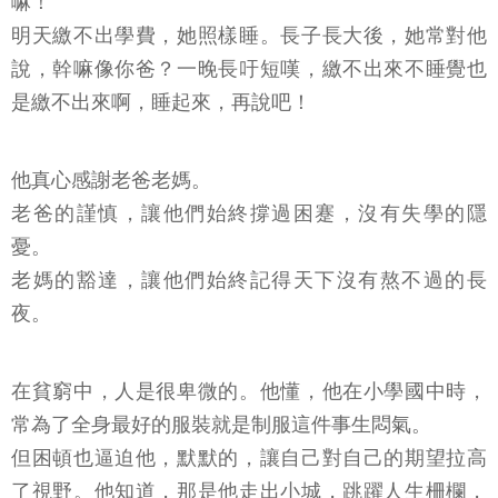
嘛！
明天繳不出學費，她照樣睡。長子長大後，她常對他
說，幹嘛像你爸？一晚長吁短嘆，繳不出來不睡覺也
是繳不出來啊，睡起來，再說吧！
他真心感謝老爸老媽。
老爸的謹慎，讓他們始終撐過困蹇，沒有失學的隱
憂。
老媽的豁達，讓他們始終記得天下沒有熬不過的長
夜。
在貧窮中，人是很卑微的。他懂，他在小學國中時，
常為了全身最好的服裝就是制服這件事生悶氣。
但困頓也逼迫他，默默的，讓自己對自己的期望拉高
了視野。他知道，那是他走出小城，跳躍人生柵欄，