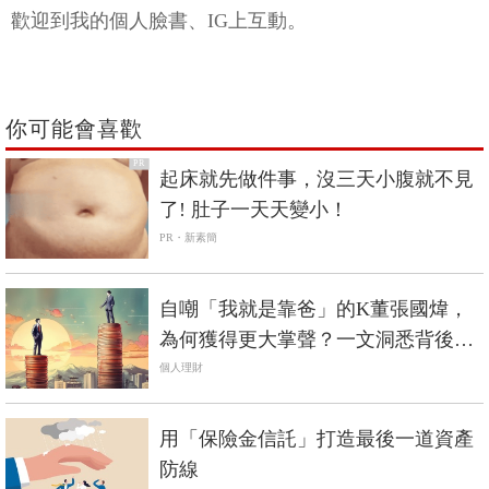
歡迎到我的個人臉書、IG上互動。
你可能會喜歡
PR
起床就先做件事，沒三天小腹就不見
了! 肚子一天天變小！
PR・新素簡
自嘲「我就是靠爸」的K董張國煒，
為何獲得更大掌聲？一文洞悉背後的
社會邏輯
個人理財
用「保險金信託」打造最後一道資產
防線