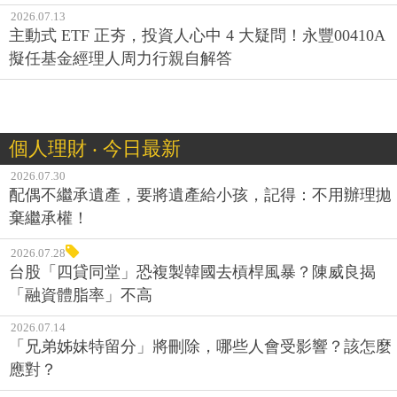
2026.07.13
主動式 ETF 正夯，投資人心中 4 大疑問！永豐00410A
擬任基金經理人周力行親自解答
個人理財 ‧ 今日最新
2026.07.30
配偶不繼承遺產，要將遺產給小孩，記得：不用辦理拋
棄繼承權！
2026.07.28
台股「四貸同堂」恐複製韓國去槓桿風暴？陳威良揭
「融資體脂率」不高
2026.07.14
「兄弟姊妹特留分」將刪除，哪些人會受影響？該怎麼
應對？