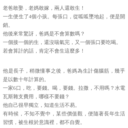
老爸敢娶，老媽敢嫁，兩人還敢生！
一生便生了4個小孩。每張口，從呱呱墜地起，便是開
銷。
他後來常驚訝，爸媽是不會算數嗎？
一個接一個的生，還沒喘氣完，又一個張口要吃喝。
若會算計的話，肯定不會生這麼多！
他是長子，稍微懂事之後，爸媽為生計傷腦筋，幾乎
是以數十年計算的。
一家6口，吃，要錢。喝，要錢。拉撒，不用嗎？水電
瓦斯雜支費用，哪樣不要錢？
他自己很早獨立，知道生活不易。
有時候，不知不覺中，某些價值觀，便隨著長年生活
習慣，被生根於意識裡，都不自覺。