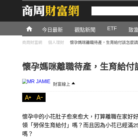
ETF
今日最新
觀點新聞
致
商周財富網
個人理財
懷孕媽咪離職待產，生育給付該怎麼請
懷孕媽咪離職待產，生育給付
財富線上
懷孕中的小花肚子愈來愈大，打算離職在家好
領「勞保生育給付」嗎？而且因為小花已經滿2
嗎？