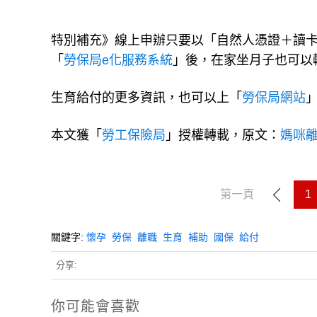
特別補充》線上申辦只要以「自然人憑證＋讀
「
勞保局e化服務系統
」後，在家坐月子也可以
生育給付的更多資訊，也可以上「
勞保局網站
本文獲「
勞工保險局
」授權轉載，原文：
媽咪
第一頁
1
關鍵字:
懷孕
勞保
離職
生育
補助
國保
給付
分享:
你可能會喜歡