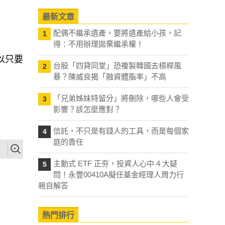
最新文章
配偶不繼承遺產，要將遺產給小孩，記
1
得：不用辦理拋棄繼承權！
以只要
台股「四貸同堂」恐複製韓國去槓桿風
2
暴？陳威良揭「融資體脂率」不高
「兄弟姊妹特留分」將刪除，哪些人會受
。
3
影響？該怎麼應對？
信託，不只是有錢人的工具，而是每個家
4
庭的責任
主動式 ETF 正夯，投資人心中 4 大疑
5
問！永豐00410A擬任基金經理人周力行
親自解答
熱門排行