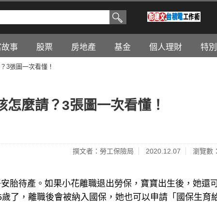
富故事
股票
房地產
基金
個人理財
特別
？3張圖一次看懂！
該怎麼請？3張圖一次看懂！
撰文者：勞工保險局
2020.12.07
瀏覽數：
好安胎待產。如果小花離職退出勞保，寶寶出生後，她還
5歲了，離職後會被納入國保，她也可以申請「國保生育