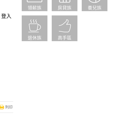
領薪族
房貸族
養兒族
，登入
退休族
高手區
列印