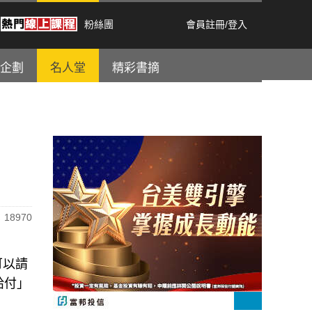
粉絲團
會員註冊
/
登入
企劃
名人堂
精彩書摘
18970
可以請
給付」