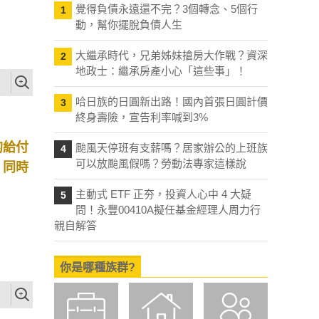
覺得負債永遠還不完？3個轉念、5個行
1
動，幫你擺脫負債人生
大繼承時代，兄弟姊妹搶房大作戰？資深
2
地政士：繼承房產小心「這些事」！
哈日族的日圓新出路！國內首張日圓計價
3
終身壽險，宣告利率喊到3%
的給付
颱風天停班有支薪嗎？居家辦公的上班族
4
可以放颱風假嗎？勞動法專家這樣說
，同時
主動式 ETF 正夯，投資人心中 4 大疑
5
問！永豐00410A擬任基金經理人周力行
親自解答
你是哪種族群?