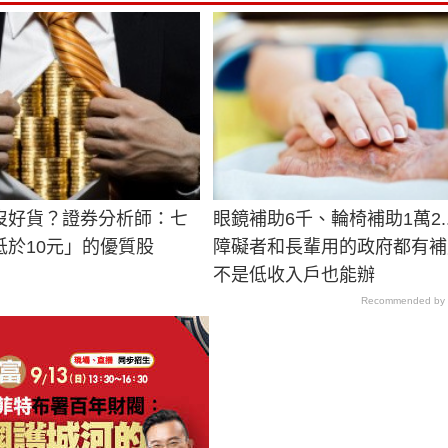
沒好貨？證券分析師：七
眼鏡補助6千、輪椅補助1萬2..
低於10元」的優質股
障礙者和長輩用的政府都有補
不是低收入戶也能辦
Recommended by