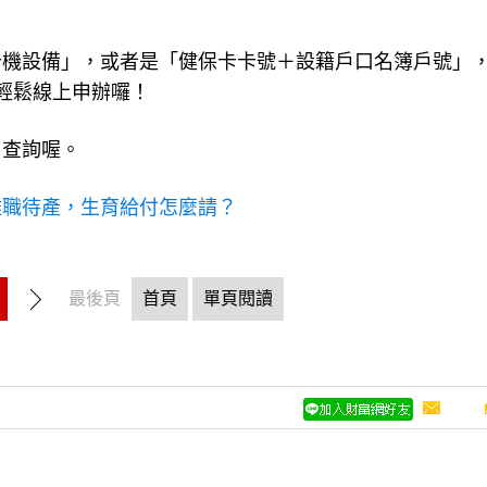
卡機設備」，或者是「健保卡卡號＋設籍戶口名簿戶號」
輕鬆線上申辦囉！
」查詢喔。
離職待產，生育給付怎麼請？
最後頁
首頁
單頁閱讀