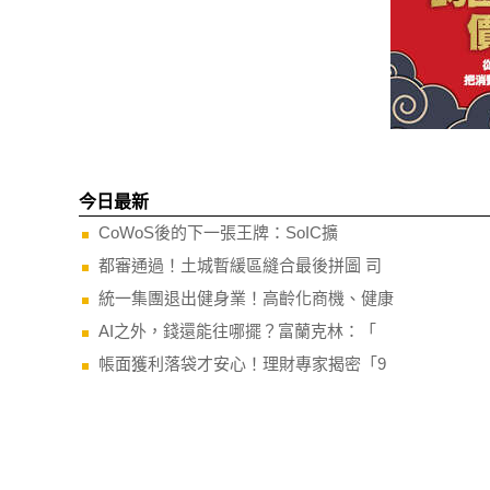
今日最新
CoWoS後的下一張王牌：SoIC擴
都審通過！土城暫緩區縫合最後拼圖 司
統一集團退出健身業！高齡化商機、健康
AI之外，錢還能往哪擺？富蘭克林：「
帳面獲利落袋才安心！理財專家揭密「9