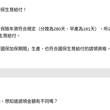
國保生育給付！
險年資符合規定（分娩為280天、早產為181天），所
生育給付。
「國保加保期間」生產，也符合國保生育給付的請領資格
惑，想知道請領金額有不同嗎？