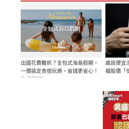
出國花費難抓？全包式海島假期，
誰說便宜
一價搞定食宿玩樂，省錢更省心！
檔股價「
PR・Club Med Taiwan