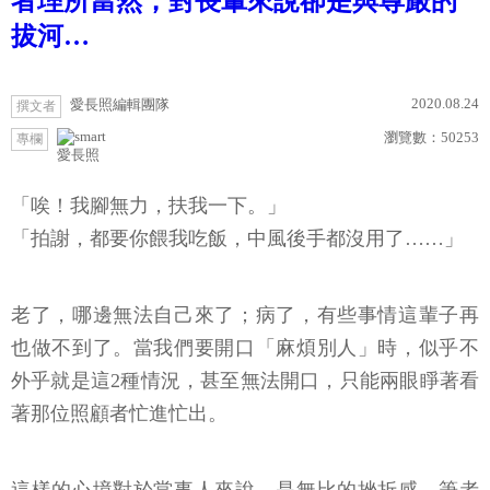
者理所當然，對長輩來說卻是與尊嚴的
拔河…
2020.08.24
愛長照編輯團隊
撰文者
瀏覽數：
50253
專欄
愛長照
「唉！我腳無力，扶我一下。」
「拍謝，都要你餵我吃飯，中風後手都沒用了……」
老了，哪邊無法自己來了；病了，有些事情這輩子再
也做不到了。當我們要開口「麻煩別人」時，似乎不
外乎就是這2種情況，甚至無法開口，只能兩眼睜著看
著那位照顧者忙進忙出。