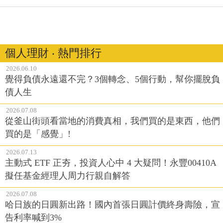
個人理財 ‧ 熱門排行
2026.06.10
覺得負債永遠還不完？3個轉念、5個行動，幫你擺脫負
債人生
2026.07.08
從釜山街頭看當地的消費真相，我們買的是東西，他們
買的是「感覺」!
2026.07.13
主動式 ETF 正夯，投資人心中 4 大疑問！永豐00410A
擬任基金經理人周力行親自解答
2026.07.08
哈日族的日圓新出路！國內首張日圓計價終身壽險，宣
告利率喊到3%