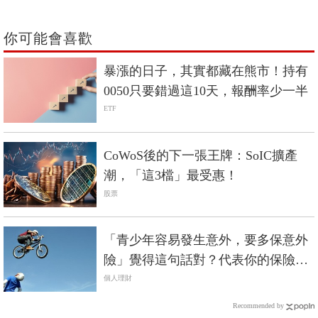
你可能會喜歡
暴漲的日子，其實都藏在熊市！持有
0050只要錯過這10天，報酬率少一半
ETF
CoWoS後的下一張王牌：SoIC擴產
潮，「這3檔」最受惠！
股票
「青少年容易發生意外，要多保意外
險」覺得這句話對？代表你的保險觀
念錯了
個人理財
Recommended by