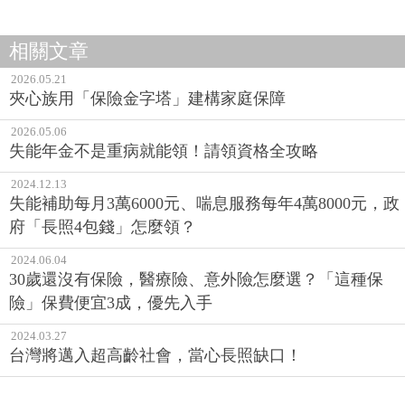
相關文章
2026.05.21
夾心族用「保險金字塔」建構家庭保障
2026.05.06
失能年金不是重病就能領！請領資格全攻略
2024.12.13
失能補助每月3萬6000元、喘息服務每年4萬8000元，政
府「長照4包錢」怎麼領？
2024.06.04
30歲還沒有保險，醫療險、意外險怎麼選？「這種保
險」保費便宜3成，優先入手
2024.03.27
台灣將邁入超高齡社會，當心長照缺口！