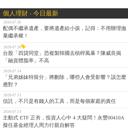
個人理財 ‧ 今日最新
2026.07.30
配偶不繼承遺產，要將遺產給小孩，記得：不用辦理拋
棄繼承權！
2026.07.28
台股「四貸同堂」恐複製韓國去槓桿風暴？陳威良揭
「融資體脂率」不高
2026.07.14
「兄弟姊妹特留分」將刪除，哪些人會受影響？該怎麼
應對？
2026.07.13
信託，不只是有錢人的工具，而是每個家庭的責任
2026.07.13
主動式 ETF 正夯，投資人心中 4 大疑問！永豐00410A
擬任基金經理人周力行親自解答