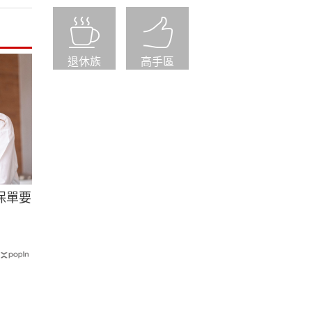
退休族
高手區
保單要