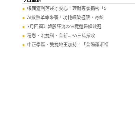
帳面獲利落袋才安心！理財專家揭密「9
AI散熱革命來襲！功耗飆破極限，奇鋐
7月回顧》韓股狂瀉22%竟還是績效冠
穩懋、宏捷科、全新...PA三雄搶攻
中正學區、雙捷地王加持！「全陽羅斯福