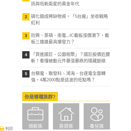
訊與低軌衛星的黃金年代
磷化銦成稀缺物資，「5台廠」坐收戰略
2
紅利
欣興、景碩、南電...IC載板漲價潮下，載
3
板三雄誰最具爆發力？
「買進國巨、公園相聚」？國巨股價近腰
4
斬！看懂被動元件暴漲暴跌的隱藏脈絡
台積電、聯發科、鴻海、台達電全面轉
5
強，4萬2000點是這波的低點嗎？
你是哪種族群?
領薪族
房貸族
養兒族
列印