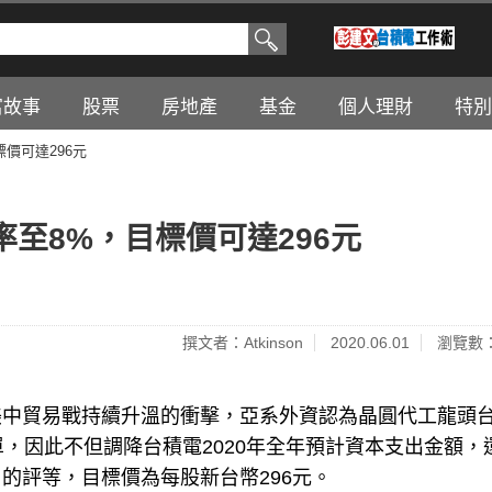
富故事
股票
房地產
基金
個人理財
特別
價可達296元
至8%，目標價可達296元
撰文者：Atkinson
2020.06.01
瀏覽數：
美中貿易戰持續升溫的衝擊，亞系外資認為晶圓代工龍頭
，因此不但調降台積電2020年全年預計資本支出金額，
的評等，目標價為每股新台幣296元。