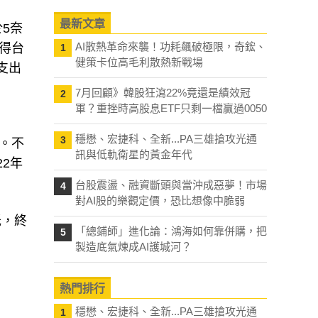
最新文章
5奈
AI散熱革命來襲！功耗飆破極限，奇鋐、
使得台
1
健策卡位高毛利散熱新戰場
支出
7月回顧》韓股狂瀉22%竟還是績效冠
2
軍？重挫時高股息ETF只剩一檔贏過0050
穩懋、宏捷科、全新...PA三雄搶攻光通
3
%。不
訊與低軌衛星的黃金年代
2年
台股震盪、融資斷頭與當沖成惡夢！市場
4
對AI股的樂觀定價，恐比想像中脆弱
低，終
「總鋪師」進化論：鴻海如何靠併購，把
5
製造底氣煉成AI護城河？
熱門排行
穩懋、宏捷科、全新...PA三雄搶攻光通
1