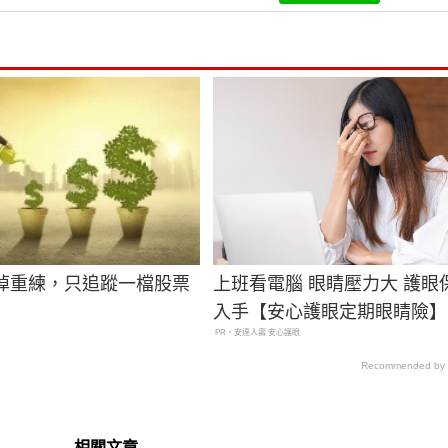
打掉重練，只追蹤一檔股票
上班看電腦 眼睛壓力大 護眼
入手【安心護眼定期眼睛險】
PR・安達人壽 安心護眼
Recommended by
相關文章