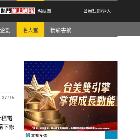
粉絲團
會員註冊
/
登入
企劃
名人堂
精彩書摘
37715
台積電
還下修