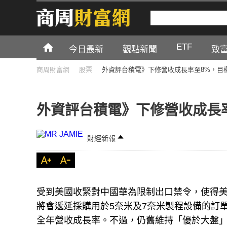
ETF
今日最新
觀點新聞
致
商周財富網
股票
外資評台積電》下修營收成長率至8%，目標
外資評台積電》下修營收成長率
財經新報
受到美國收緊對中國華為限制出口禁令，使得
將會遞延採購用於5奈米及7奈米製程設備的訂單
全年營收成長率。不過，仍舊維持「優於大盤」