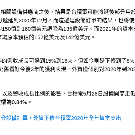
相關設備供應商之後，結果是台積電可能將延後部分用於
份遞延到2020年12月。而這遞延設備訂單的結果，也將
50億到160億美元調降為135億美元。而2021年的資本
場原本預估的152億美元及142億美元。
年的營收成長可達到15%到18%，但如今則是下修到了8
舊看好今後3年的獲利表現，外資僅個別對2020年到202
，以及營收成長比例的影響，台積電5月28日股價開高走
幅為0.84%。
分設備訂單，外資下修台積電2020年全年資本支出