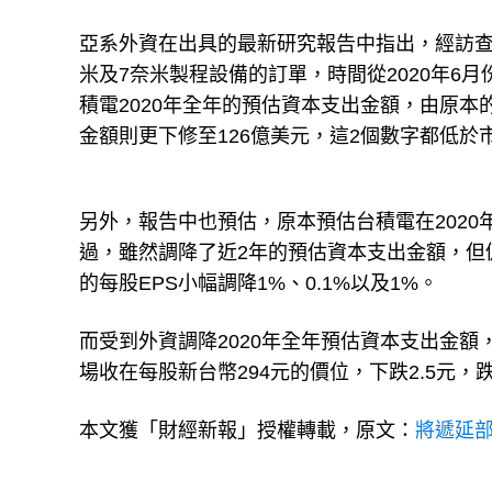
亞系外資在出具的最新研究報告中指出，經訪查
米及7奈米製程設備的訂單，時間從2020年6月
積電2020年全年的預估資本支出金額，由原本的1
金額則更下修至126億美元，這2個數字都低於市
另外，報告中也預估，原本預估台積電在2020
過，雖然調降了近2年的預估資本支出金額，但仍
的每股EPS小幅調降1%、0.1%以及1%。
而受到外資調降2020年全年預估資本支出金額
場收在每股新台幣294元的價位，下跌2.5元，跌
本文獲「財經新報」授權轉載，原文：
將遞延部