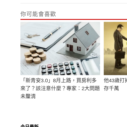
你可能會喜歡
「新青安3.0」8月上路，買房利多
他43歲
來了？該注意什麼？專家：2大問題
存千萬
未釐清
今日最新