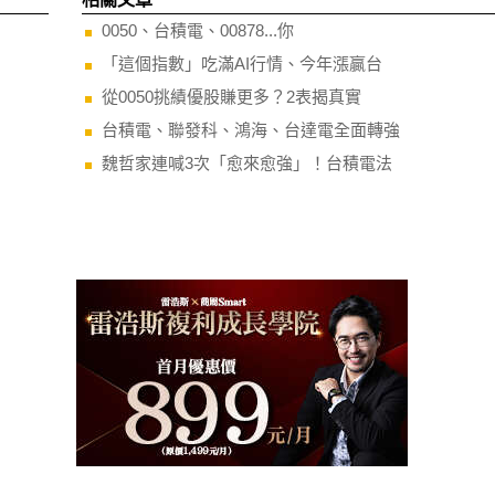
0050、台積電、00878...你
「這個指數」吃滿AI行情、今年漲贏台
從0050挑績優股賺更多？2表揭真實
台積電、聯發科、鴻海、台達電全面轉強
魏哲家連喊3次「愈來愈強」！台積電法