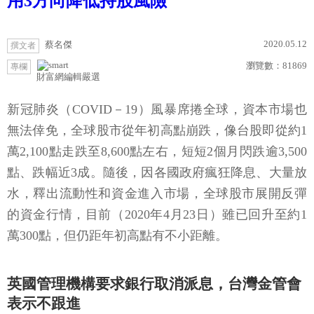
用3方向降低持股風險
2020.05.12
蔡名傑
撰文者
瀏覽數：
81869
專欄
財富網編輯嚴選
新冠肺炎（COVID－19）風暴席捲全球，資本市場也
無法倖免，全球股市從年初高點崩跌，像台股即從約1
萬2,100點走跌至8,600點左右，短短2個月閃跌逾3,500
點、跌幅近3成。隨後，因各國政府瘋狂降息、大量放
水，釋出流動性和資金進入市場，全球股市展開反彈
的資金行情，目前（2020年4月23日）雖已回升至約1
萬300點，但仍距年初高點有不小距離。
英國管理機構要求銀行取消派息，台灣金管會
表示不跟進