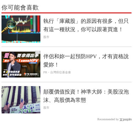
你可能會喜歡
執行「庫藏股」的原因有很多，但只
有這一種狀況，你可以跟著買進！
股市
PR
伴侶和妳一起預防HPV，才有資格說
愛妳！
PR・台灣癌症基金會
顛覆價值投資！神準大師：美股沒泡
沫、高股價為常態
股市
Recommended by