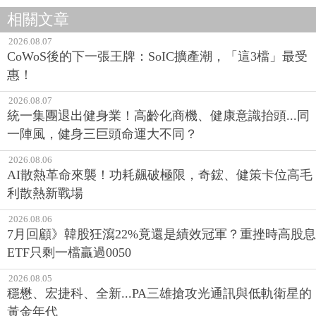
相關文章
2026.08.07
CoWoS後的下一張王牌：SoIC擴產潮，「這3檔」最受
惠！
2026.08.07
統一集團退出健身業！高齡化商機、健康意識抬頭...同
一陣風，健身三巨頭命運大不同？
2026.08.06
AI散熱革命來襲！功耗飆破極限，奇鋐、健策卡位高毛
利散熱新戰場
2026.08.06
7月回顧》韓股狂瀉22%竟還是績效冠軍？重挫時高股息
ETF只剩一檔贏過0050
2026.08.05
穩懋、宏捷科、全新...PA三雄搶攻光通訊與低軌衛星的
黃金年代