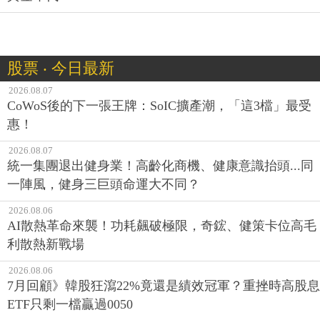
股票 ‧ 今日最新
2026.08.07
CoWoS後的下一張王牌：SoIC擴產潮，「這3檔」最受
惠！
2026.08.07
統一集團退出健身業！高齡化商機、健康意識抬頭...同
一陣風，健身三巨頭命運大不同？
2026.08.06
AI散熱革命來襲！功耗飆破極限，奇鋐、健策卡位高毛
利散熱新戰場
2026.08.06
7月回顧》韓股狂瀉22%竟還是績效冠軍？重挫時高股息
ETF只剩一檔贏過0050