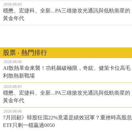
2026.08.05
穩懋、宏捷科、全新...PA三雄搶攻光通訊與低軌衛星的
黃金年代
股票 ‧ 熱門排行
2026.08.06
AI散熱革命來襲！功耗飆破極限，奇鋐、健策卡位高毛
利散熱新戰場
2026.08.05
穩懋、宏捷科、全新...PA三雄搶攻光通訊與低軌衛星的
黃金年代
2026.08.06
7月回顧》韓股狂瀉22%竟還是績效冠軍？重挫時高股息
ETF只剩一檔贏過0050