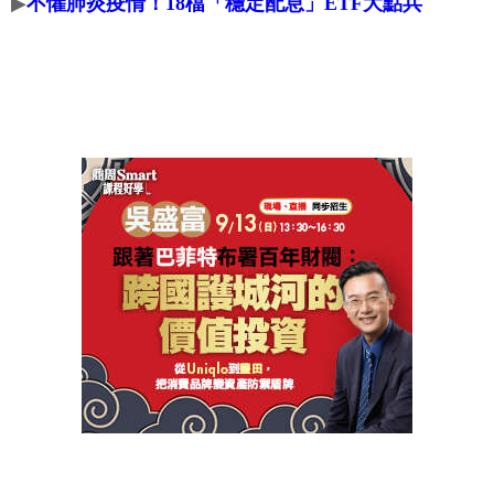
▶
不懼肺炎疫情！18檔「穩定配息」ETF大點兵