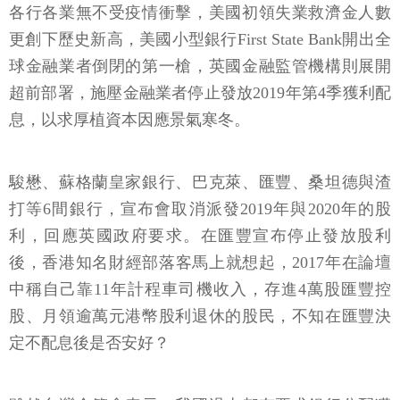
各行各業無不受疫情衝擊，美國初領失業救濟金人數
更創下歷史新高，美國小型銀行First State Bank開出全
球金融業者倒閉的第一槍，英國金融監管機構則展開
超前部署，施壓金融業者停止發放2019年第4季獲利配
息，以求厚植資本因應景氣寒冬。
駿懋、蘇格蘭皇家銀行、巴克萊、匯豐、桑坦德與渣
打等6間銀行，宣布會取消派發2019年與2020年的股
利，回應英國政府要求。在匯豐宣布停止發放股利
後，香港知名財經部落客馬上就想起，2017年在論壇
中稱自己靠11年計程車司機收入，存進4萬股匯豐控
股、月領逾萬元港幣股利退休的股民，不知在匯豐決
定不配息後是否安好？