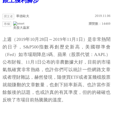
跟上獲利腳步
2019.11.06
畢德歐夫
撰文者
瀏覽數：
14469
專欄
美股大贏家
上週（2019年10月28日～2019年11月1日）是非常熱鬧
的日子，S&P500指數再創歷史新高，美國聯準會
（Fed）如市場期降息1碼、蘋果（股票代號：AAPL）
公布財報、11月1日公布的非農數據大好，目前的市場
氣氛確實非常熱絡，也許你們可以統計一些網路文章
或者理財雜誌，赫然發現，隨便買ETF或者某幾檔股票
就能賺翻的文章數量，也創下頻率新高。也許當作茶
餘飯後的話題，也或許真的有其準度，但的的確確也
反映了市場目前熱騰騰的溫度。