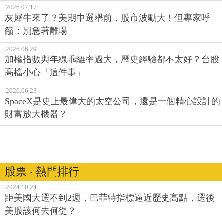
2026.07.17
灰犀牛來了？美期中選舉前，股市波動大！但專家呼
籲：別急著離場
2026.06.29
加權指數與年線乖離率過大，歷史經驗都不太好？台股
高檔小心「這件事」
2026.06.23
SpaceX是史上最偉大的太空公司，還是一個精心設計的
財富放大機器？
股票 ‧ 熱門排行
2024.10.24
距美國大選不到2週，巴菲特指標逼近歷史高點，選後
美股該何去何從？