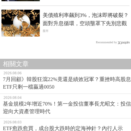
美債殖利率飆到3%，泡沫即將破裂？
面對升息循環，空頭壟罩下先別悲觀
股市
Recommended by
相關文章
2026.08.06
7月回顧》韓股狂瀉22%竟還是績效冠軍？重挫時高股息
ETF只剩一檔贏過0050
2026.08.04
基金規模2年增近70%！第一金投信董事長尤昭文：投信
迎向大資產管理時代
2026.08.03
ETF愈跌愈買，成台股大跌時的定海神針？內行人示