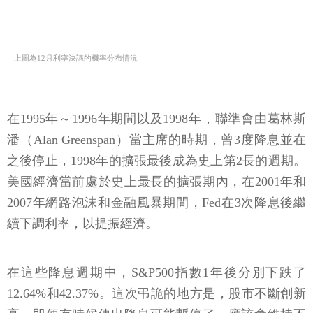
上圖為12月利率決議的機率分布情況
在1995年～1996年期間以及1998年，聯準會由葛林斯
潘（Alan Greenspan）當主席的時期，曾3度降息並在
之後停止，1998年的擴張最後成為史上第2長的週期。
美國經濟當前處於史上最長的擴張期內，在2001年和
2007年網路泡沫和金融風暴期間，Fed在3次降息後繼
續下調利率，以提振經濟。
在這些降息週期中，S&P500指數1年後分別下跌了
12.64%和42.37%。這次弔詭的地方是，股市不斷創新