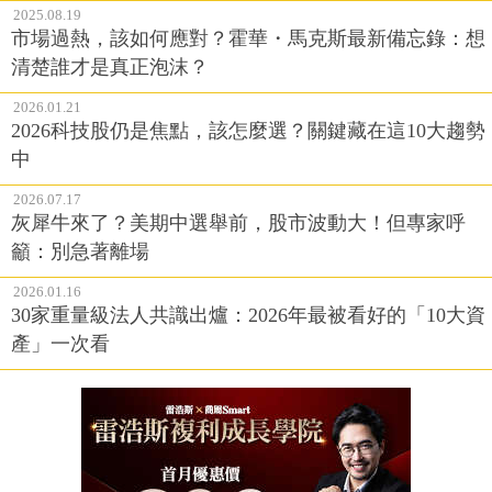
2025.08.19
市場過熱，該如何應對？霍華・馬克斯最新備忘錄：想
清楚誰才是真正泡沫？
2026.01.21
2026科技股仍是焦點，該怎麼選？關鍵藏在這10大趨勢
中
2026.07.17
灰犀牛來了？美期中選舉前，股市波動大！但專家呼
籲：別急著離場
2026.01.16
30家重量級法人共識出爐：2026年最被看好的「10大資
產」一次看