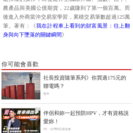
農產品與美國公債期貨，22歲賺到了第一個百萬。而
後進入外商當沖交易室學習，累積交易筆數超過125萬
筆。著有：《
我在計程車上看到的財富風景：往上翻
身與向下墜落的關鍵瞬間
》
你可能會喜歡
社長投資隨筆系列》你買過175元的
聯電嗎？
股市
PR
伴侶和妳一起預防HPV，才有資格說
愛妳！
PR・台灣癌症基金會