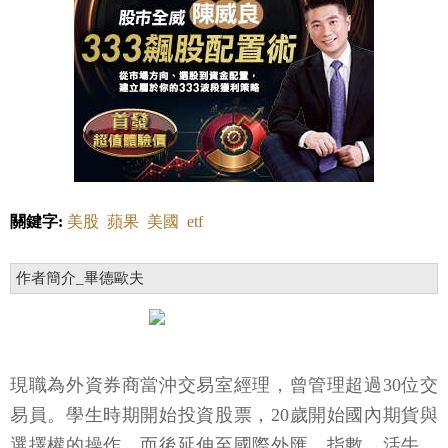
關鍵字:
美股
蘋果
美國
etf
作者簡介_畢德歐夫
現職為外資券商當沖交易室經理，曾管理超過30位交
易員。學生時期開始投資股票，20歲開始國內期貨與
選擇權的操作，而後延伸至國際外匯、指數、活牛、