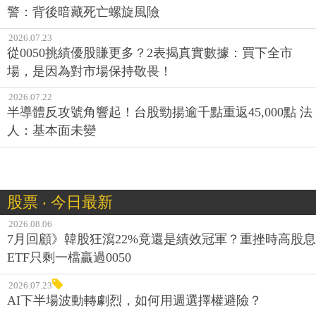
警：背後暗藏死亡螺旋風險
2026.07.23
從0050挑績優股賺更多？2表揭真實數據：買下全市
場，是因為對市場保持敬畏！
2026.07.22
半導體反攻號角響起！台股勁揚逾千點重返45,000點 法
人：基本面未變
股票 ‧ 今日最新
2026.08.06
7月回顧》韓股狂瀉22%竟還是績效冠軍？重挫時高股息
ETF只剩一檔贏過0050
2026.07.23
AI下半場波動轉劇烈，如何用週選擇權避險？