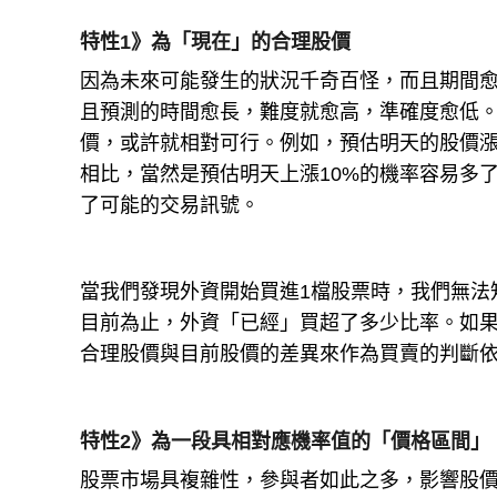
特性1》為「現在」的合理股價
因為未來可能發生的狀況千奇百怪，而且期間
且預測的時間愈長，難度就愈高，準確度愈低
價，或許就相對可行。例如，預估明天的股價漲
相比，當然是預估明天上漲10%的機率容易多
了可能的交易訊號。
當我們發現外資開始買進1檔股票時，我們無法
目前為止，外資「已經」買超了多少比率。如
合理股價與目前股價的差異來作為買賣的判斷
特性2》為一段具相對應機率值的「價格區間」
股票市場具複雜性，參與者如此之多，影響股