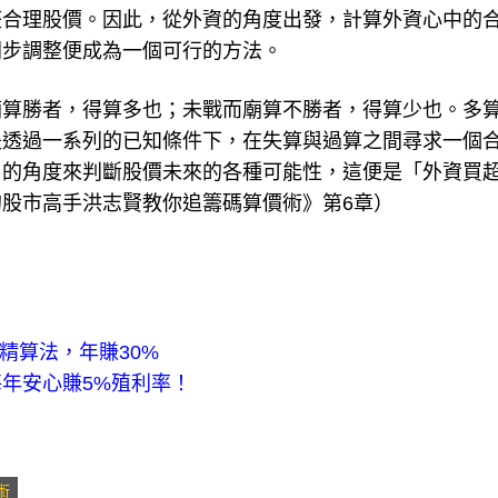
整合理股價。因此，從外資的角度出發，計算外資心中的
同步調整便成為一個可行的方法。
廟算勝者，得算多也；未戰而廟算不勝者，得算少也。多
是透過一系列的已知條件下，在失算與過算之間尋求一個
」的角度來判斷股價未來的各種可能性，這便是「外資買
的股市高手洪志賢教你追籌碼算價術》第6章）
精算法，年賺30%
年安心賺5%殖利率！
術