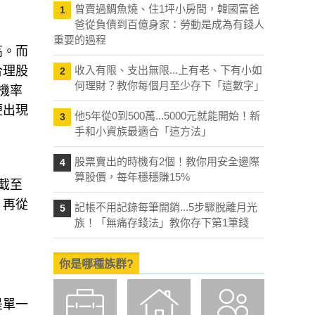
曾賣過鯛魚燒、住1坪小房間，韓國富爸
1
爸從負債到百億身家：勞動是成為有錢人
重要的過程
高。而
合理股
收入有限、支出無限...上有老、下有小如
2
何理財？教你每個月至少存下「這數字」
機率
便出現
他5年從0到500萬...5000元就能開始！新
3
手和小資族最適合「這方法」
股票賣出的時機有2個！教你用安全邊際
4
算股價，每年穩穩賺15%
截至
，再從
記帳不用記錄每筆開銷...5步驟脫離月光
5
族！「無痛存錢法」教你存下第1筆錢
你是哪種族群?
是單一