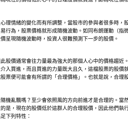
及心理情緒的變化而有所調整，當股市的參與者很多時，
交易行為，股票價格就形成隨機波動。如同布朗運動（指
股價呈現隨機波動時，投資人很難預測下一步的股價。
因此股價通常會往力量最為強大的那個人心中的價格趨近
人介入買進，而且買進的力量既大且久，這檔股票的股價
檔股票便可能會有所謂的「合理價格」。也就是說，合理
全隨機亂飄嗎？至少會依照風的方向前進才是合理的。當
定的是，現在的股價低於這群人的合理股價，因此他們執
滿足下列特性：