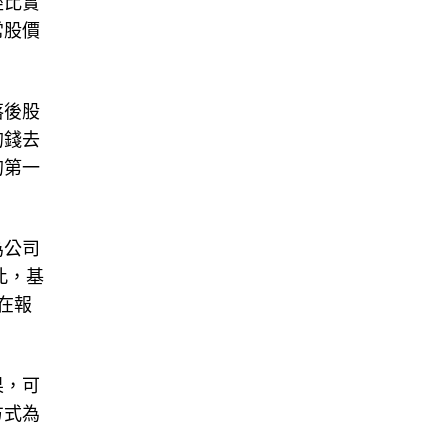
經比實
常股價
落後股
的錢去
的第一
為公司
此，基
在報
果，可
方式為