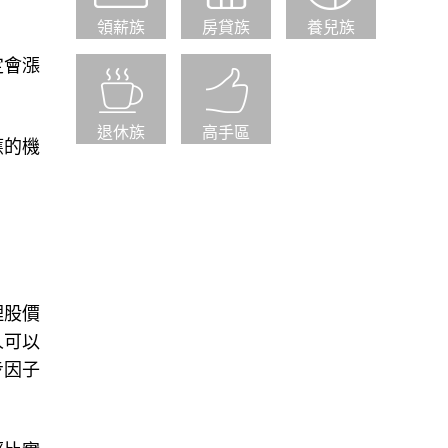
領薪族
房貸族
養兒族
定會漲
退休族
高手區
應的機
理股價
人可以
步因子