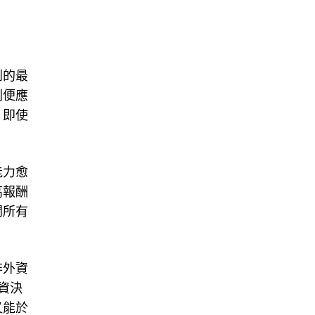
到的最
則便應
，即使
能力愈
高報酬
開所有
非外資
資決
又能於