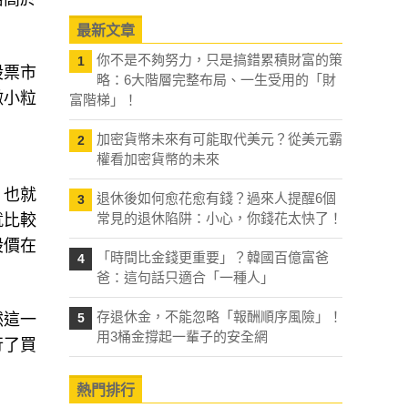
最新文章
你不是不夠努力，只是搞錯累積財富的策
1
股票市
略：6大階層完整布局、一生受用的「財
微小粒
富階梯」！
加密貨幣未來有可能取代美元？從美元霸
2
權看加密貨幣的未來
。也就
退休後如何愈花愈有錢？過來人提醒6個
3
常見的退休陷阱：小心，你錢花太快了！
就比較
股價在
「時間比金錢更重要」？韓國百億富爸
4
爸：這句話只適合「一種人」
存退休金，不能忽略「報酬順序風險」！
然這一
5
用3桶金撐起一輩子的安全網
行了買
熱門排行