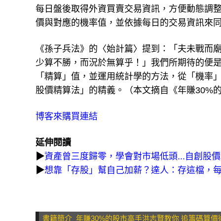
每日盤後取得外資買賣交易資訊，方便動態調
價與對應的機率值，並依據每日的交易資訊來
《孫子兵法》的〈始計篇〉提到：「夫未戰而
少算不勝，而況於無算乎！」我們所期待的便
「精算」值，並運用統計學的方法，從「機率
股價精算法」的精義。（本文摘自《年賺30%
博客來購買連結
延伸閱讀
▶
資產曾三度歸零，學會對市場低頭...自創股價
▶
想靠「存股」幫自己加薪？達人：存這檔，每
書籍簡介_年賺30%的股市高手洪志賢教你 追籌碼算價