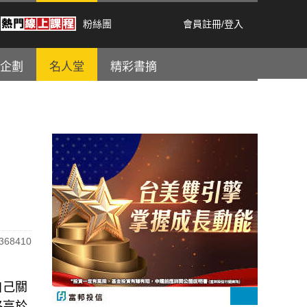
粉絲團
會員註冊
/
登入
企劃
名人堂
精彩書摘
68410
自己關
格高於