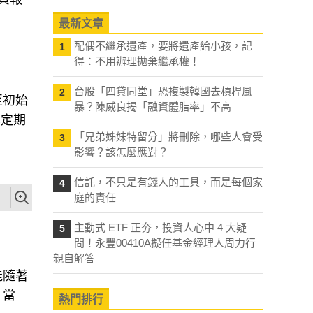
最新文章
配偶不繼承遺產，要將遺產給小孩，記
1
得：不用辦理拋棄繼承權！
台股「四貸同堂」恐複製韓國去槓桿風
2
至初始
暴？陳威良揭「融資體脂率」不高
與定期
「兄弟姊妹特留分」將刪除，哪些人會受
3
影響？該怎麼應對？
信託，不只是有錢人的工具，而是每個家
4
庭的責任
主動式 ETF 正夯，投資人心中 4 大疑
5
問！永豐00410A擬任基金經理人周力行
親自解答
能隨著
。當
熱門排行