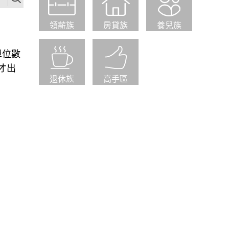
領薪族
房貸族
養兒族
單位數
才出
退休族
高手區