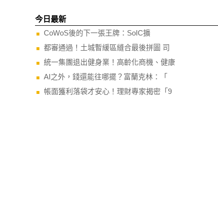
今日最新
CoWoS後的下一張王牌：SoIC擴
都審通過！土城暫緩區縫合最後拼圖 司
統一集團退出健身業！高齡化商機、健康
AI之外，錢還能往哪擺？富蘭克林：「
帳面獲利落袋才安心！理財專家揭密「9