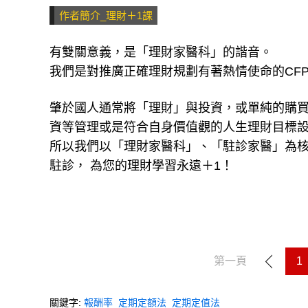
作者簡介_理財＋1課
有雙關意義，是「理財家醫科」的諧音。
我們是對推廣正確理財規劃有著熱情使命的CF
肇於國人通常將「理財」與投資，或單純的購
資等管理或是符合自身價值觀的人生理財目標
所以我們以「理財家醫科」、「駐診家醫」為
駐診， 為您的理財學習永遠＋1！
第一頁
1
關鍵字:
報酬率
定期定額法
定期定值法