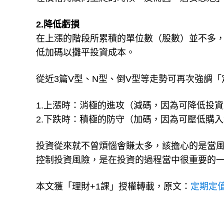
2.降低虧損
在上漲的階段所累積的單位數（股數）並不多
低加碼以攤平投資成本。
從近3篇V型、N型、倒V型等走勢可再次強調
1.上漲時：消極的進攻（減碼，因為可降低投
2.下跌時：積極的防守（加碼，因為可壓低購
投資從來就不曾煩惱會賺太多，該擔心的是當
控制投資風險，是在投資的過程當中很重要的
本文獲「理財+1課」授權轉載，原文：
定期定值