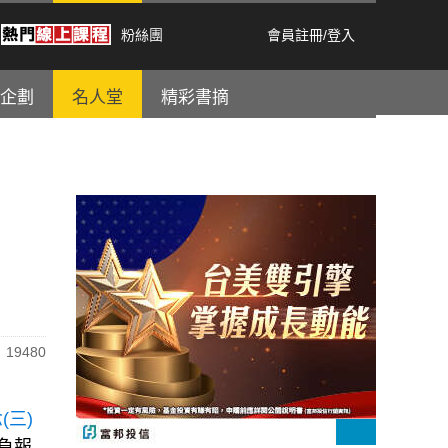
粉絲團
會員註冊
/
登入
企劃
名人堂
精彩書摘
19480
(三)
負報