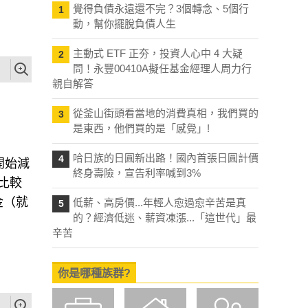
覺得負債永遠還不完？3個轉念、5個行
1
動，幫你擺脫負債人生
主動式 ETF 正夯，投資人心中 4 大疑
2
問！永豐00410A擬任基金經理人周力行
親自解答
從釜山街頭看當地的消費真相，我們買的
3
是東西，他們買的是「感覺」!
哈日族的日圓新出路！國內首張日圓計價
4
開始減
終身壽險，宣告利率喊到3%
比較
金（就
低薪、高房價...年輕人愈過愈辛苦是真
5
的？經濟低迷、薪資凍漲...「這世代」最
辛苦
你是哪種族群?