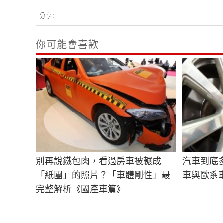
分享:
你可能會喜歡
別再說鐵包肉，看過房車被輾成
汽車到底
「紙團」的照片？「車體剛性」最
車與歐系
完整解析《國產車篇》