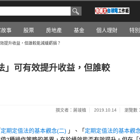
富故事
股票
房地產
基金
個人理財
特別
效提升收益，但誰較能減緩虧損？
法」可有效提升收益，但誰較
撰文者：蔣竣植
2019.10.14
瀏覽數：
「
定期定值法的基本觀念(二)
」、「
定期定值法的基本觀念
值2種操作策略的差異，在於績效能否有效提升。但在「