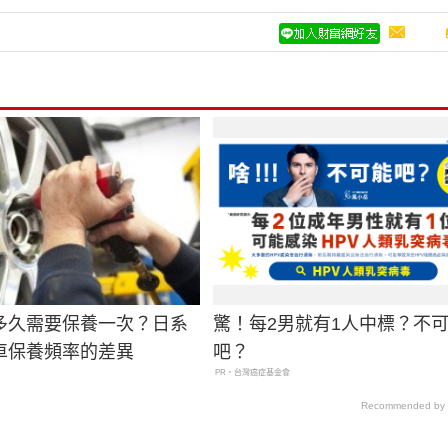
多久需要保養一次？日系
驚！每2男就有1人中標？不
車保養頻率的差異
吧？
PR・台灣癌症基金會
Recommended by