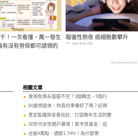
8千！一次看懂，萬一發生
報復性熬夜 癌細胞數攀升
PR・安達人壽 安心抗癌
論有沒有勞保都可請領的
Recommended by
相關文章
覺得負債永遠還不完？3個轉念、5個行
60歲想退休，你真的準備好了嗎？記得
意定監護與安養信託：打造晚年生活的雙
30世代女性開戶暴增！鉅亨買基金：這
台股4萬點、通膨1.74%！為什麼帶