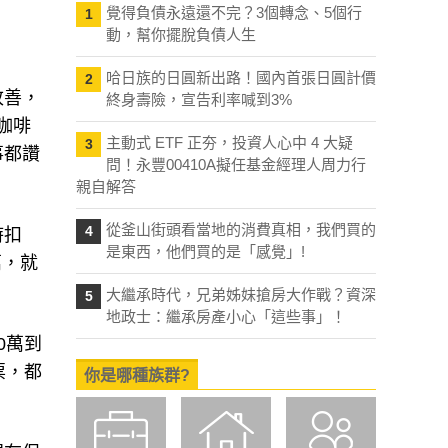
覺得負債永遠還不完？3個轉念、5個行
1
動，幫你擺脫負債人生
哈日族的日圓新出路！國內首張日圓計價
2
改善，
終身壽險，宣告利率喊到3%
咖啡
主動式 ETF 正夯，投資人心中 4 大疑
3
事都讚
問！永豐00410A擬任基金經理人周力行
親自解答
從釜山街頭看當地的消費真相，我們買的
4
時扣
是東西，他們買的是「感覺」!
萬，就
大繼承時代，兄弟姊妹搶房大作戰？資深
5
地政士：繼承房產小心「這些事」！
0萬到
票，都
你是哪種族群?