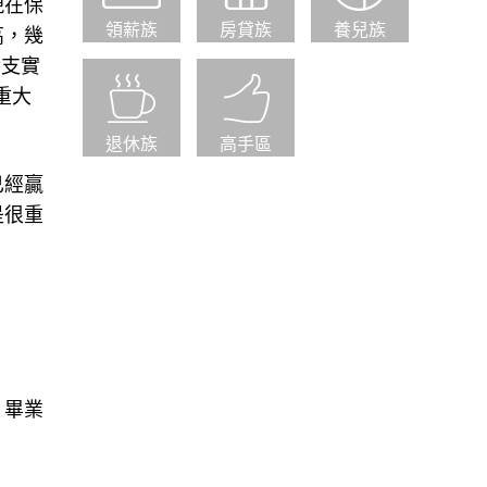
現在保
領薪族
房貸族
養兒族
高，幾
實支實
重大
退休族
高手區
已經贏
是很重
。畢業