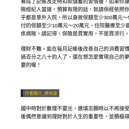
養成了記帳及定時扣款儲蓄的習慣後，如果你
險經紀人當道，預算有限的話，就請保經依照
乎都是意外入院，所以身故保額至少300萬元～5
付的保額至少10萬元～20萬元、住院醫療至少能
疾病險。請記得，保險是買實用，不是買流行
理財不難，能在每月記帳後改善自己的消費習
過百分之八十的人了，還在想怎麼實現自己的
要的喔！
作者簡介_蔡佾姿
國中時對於數理不靈光，選填志願時以不再接
後偶然意識到理財對於人生的重要性，並積極尋