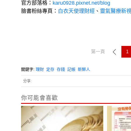
官方部落格：
karu0928.pixnet.net/blog
臉書粉絲專頁：
白衣天使理財經
、
靈氣醫療新視界 -
第一頁
1
關鍵字:
理財
定存
存錢
記帳
新鮮人
分享:
你可能會喜歡