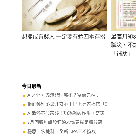
想變成有錢人 一定要有這四本存摺
最高月領
職災，不
「補助」
今日最新
AI之外，錢還能往哪擺？富蘭克林：「
帳面獲利落袋才安心！理財專家揭密「9
AI散熱革命來襲！功耗飆破極限，奇鋐
7月回顧》韓股狂瀉22%竟還是績效冠
穩懋、宏捷科、全新...PA三雄搶攻