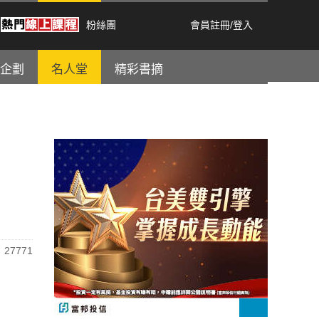
粉絲團
會員註冊
/
登入
企劃
名人堂
精彩書摘
27771