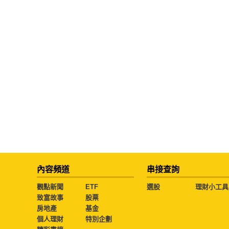
內容頻道
串接查詢
觀點新聞
ETF
選股
理財小工具
致富故事
股票
房地產
基金
個人理財
特別企劃