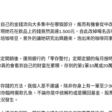
楚自己的金錢流向大多集中在哪個部分，進而有機會從中
現她花在飲品上的錢竟然高達1,500元，自此改掉喝名店
烘培咖啡豆，意外的讓她研究出興趣來，泡出來的咖啡同
固定開銷後，運用銀行的「零存整付」定期定額的每月按
真的會看到自己的財富在累積，存到的第1筆10萬或20
存錢的方法，我個人是不建議，除非你身上有一筆至少3
果你臨時需款孔急，不論你是中途解約或是贖回基金、股
狀況發生。