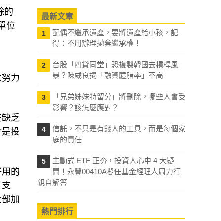
餘的
最新文章
單位
配偶不繼承遺產，要將遺產給小孩，記
1
得：不用辦理拋棄繼承權！
台股「四貸同堂」恐複製韓國去槓桿風
2
暴？陳威良揭「融資體脂率」不高
意努力
「兄弟姊妹特留分」將刪除，哪些人會受
3
影響？該怎麼應對？
在缺乏
信託，不只是有錢人的工具，而是每個家
4
會是投
庭的責任
主動式 ETF 正夯，投資人心中 4 大疑
5
好用的
問！永豐00410A擬任基金經理人周力行
親自解答
日支
全部加
熱門排行