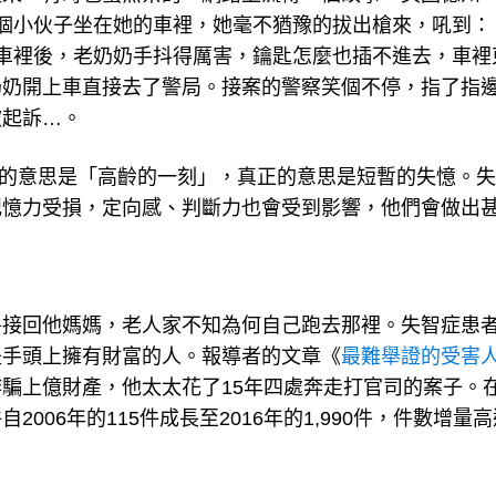
車裡後，老奶奶手抖得厲害，鑰匙怎麼也插不進去，車裡
奶開上車直接去了警局。接案的警察笑個不停，指了指邊
被起訴…。
詞，字面的意思是「高齡的一刻」，真正的意思是短暫的失憶。
記憶力受損，定向感、判斷力也會受到影響，他們會做出
房接回他媽媽，老人家不知為何自己跑去那裡。失智症患
是手頭上擁有財富的人。報導者的文章《
最難舉證的受害
騙上億財產，他太太花了15年四處奔走打官司的案子。
06年的115件成長至2016年的1,990件，件數增量高
補牢就太慢了，在法律上你可以採取一些行動來防範，同