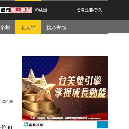
粉絲團
會員註冊
/
登入
企劃
名人堂
精彩書摘
22436
位90
「我