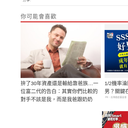
你可能會喜歡
拚了30年資產還是輸給靠爸族…一
1/2機率
位富二代的告白：其實你們比較的
男？關鍵
PR・台灣癌症基金會
對手不該是我，而是我爸跟奶奶