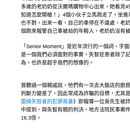
知道怎麼開槍！」4個小伙子立馬跑走了。坐進
也不對，出來一看，自己的車停在不遠處，老奶
個跑來報警自己車被劫的年輕人，老奶奶沒有
「Senior Moment」是近年流行的一個
是一個我們必須面對的事實，失智症患者除了
為，也許是超乎我們的想像的。
曾聽過一個親戚說，他們有一次去大飯店的廚
判斷力變差了，因此常成為詐騙的目標，尤其
圍繞失智者的犯罪風暴
》即報導一位吳先生被詐
中提到，與失智有關的判決，地方法院民事案件自20
16.3倍。
如果等到被詐騙或是發生什麼事情，再來亡羊