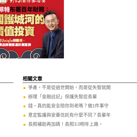
相關文章
爭產，不是從過世開始，而是從失智就開
辦理「金融註記」保護失智症長輩
錢，真的能安全陪你到老嗎？做1件事守
意定監護與安養信託有什麼不同？長輩年
長照補助再加碼！長照3.0明年上路，