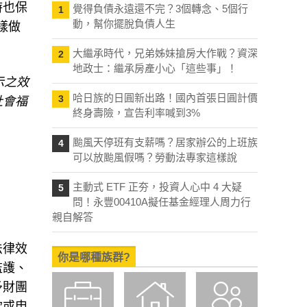
覺得負債永遠還不完？3個轉念、5個行
樣做
1
動，幫你擺脫負債人生
大繼承時代，兄弟姊妹搶房大作戰？資深
2
示之效
地政士：繼承房產小心「這些事」！
社會福
哈日族的日圓新出路！國內首張日圓計價
3
終身壽險，宣告利率喊到3%
颱風天停班有支薪嗎？居家辦公的上班族
4
可以放颱風假嗎？勞動法專家這樣說
主動式 ETF 正夯，投資人心中 4 大疑
5
問！永豐00410A擬任基金經理人周力行
親自解答
法律效
監護、
你是哪種族群?
予財團
款或申