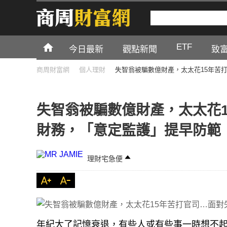
ETF
今日最新
觀點新聞
致
商周財富網
個人理財
失智翁被騙數億財產，太太花15年苦
失智翁被騙數億財產，太太花
財務，「意定監護」提早防範
理財宅急便
年紀大了記憶衰退，有些人或有些事一時想不起
多歲的老奶奶從沃爾瑪購物中心出來，她看見4