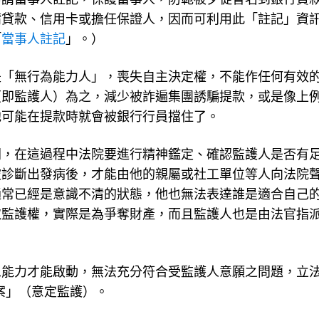
請貸款、信用卡或擔任保證人，因而可利用此「註記」資
「
當事人註記
」。）
是「無行為能力人」，喪失自主決定權，不能作任何有效
（即監護人）為之，減少被詐遍集團誘騙提款，或是像上
他可能在提款時就會被銀行行員擋住了。
間，在這過程中法院要進行精神鑑定、確認監護人是否有
被診斷出發病後，才能由他的親屬或社工單位等人向法院
通常已經是意識不清的狀態，他也無法表達誰是適合自己
取監護權，實際是為爭奪財產，而且監護人也是由法官指
思能力才能啟動，無法充分符合受監護人意願之問題，立
草案」（意定監護）。
，當事人與受任人約定，於當事人受監護宣告時，受任人