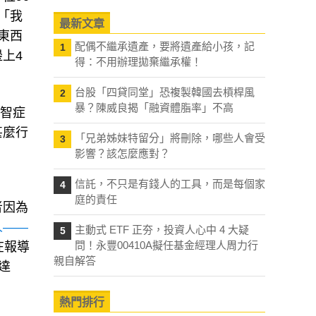
東西
最新文章
上4
配偶不繼承遺產，要將遺產給小孩，記
1
得：不用辦理拋棄繼承權！
台股「四貸同堂」恐複製韓國去槓桿風
2
失智症
暴？陳威良揭「融資體脂率」不高
甚麼行
「兄弟姊妹特留分」將刪除，哪些人會受
3
影響？該怎麼應對？
信託，不只是有錢人的工具，而是每個家
4
者因為
庭的責任
人——
在報導
主動式 ETF 正夯，投資人心中 4 大疑
5
問！永豐00410A擬任基金經理人周力行
達
親自解答
熱門排行
時也保