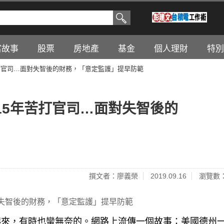
富故事
股票
房地產
基金
個人理財
特別
打官司…面對失智後的財務，「意定監護」提早防範
15年苦打官司…面對失智後的
撰文者：廖義榮
2019.09.16
瀏覽數：
來，有時也蠻無奈的。網路上流傳一個故事：美國德州一
個小伙子坐在她的車裡，她毫不猶豫的拔出槍來，吼到：