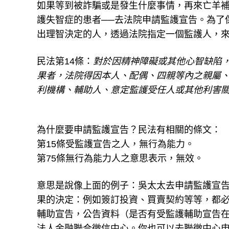
護失智症的患者──去法院申請監護宣告。為了
出理智決定的人，透過法院指定一個監護人，
民法第14條：
對於因精神障礙或其他心智缺陷
果者，法院得因本人、配偶、四親等內之親屬
利機構、輔助人、意定監護受任人或其他利害
為什麼要申請監護宣告？民法有相關的條文：
第15條受監護宣告之人，無行為能力。
第75條無行為能力人之意思表示，無效。
意思是說像上面的例子：吳太太去申請監護宣
果的決定：例如簽訂投資、買賣契約等等，都
輔助宣告，公告資料（是否有受監護輔助宣告
法人金融聯合徵信中心。你也可以去聯徵中心