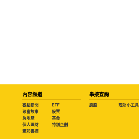
內容頻道
串接查詢
觀點新聞
ETF
選股
理財小工具
致富故事
股票
房地產
基金
個人理財
特別企劃
精彩書摘
本網站版權屬於 城邦文化事業股份有限公司 所有，未經本站同意，請