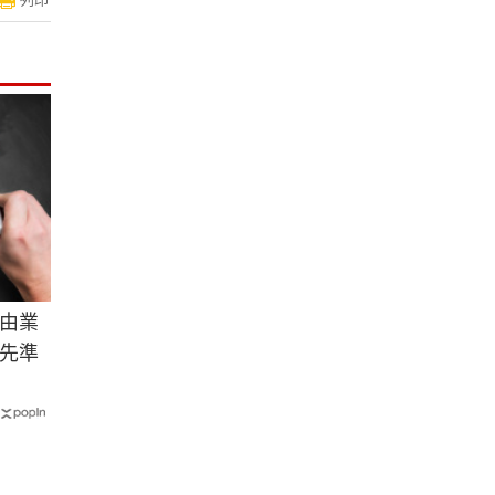
由業
先準