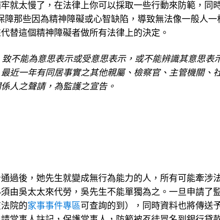
保障那些因為精神障礙或心智缺陷，導致無法像一般人一
來代替這個精神障礙者做所有法律上的決定。
，致不能為意思表示或受意思表示，或不能辨識其意思表
、最近一年有同居事實之其他親屬、檢察官、主管機關、
關係人之聲請，為監護之宣告。
告通過後，她先生就變成無行為能力的人，所有可能牽涉
必須由吳太太來代勞，吳先生不能單獨為之。一旦申請了
在法院的
家事事件專區
可查詢的到），同時資料也將傳送
申請當事人註記，保護當事人，防範被歹徒冒名到銀行貸