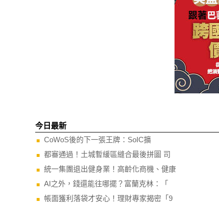
今日最新
CoWoS後的下一張王牌：SoIC擴
都審通過！土城暫緩區縫合最後拼圖 司
統一集團退出健身業！高齡化商機、健康
AI之外，錢還能往哪擺？富蘭克林：「
帳面獲利落袋才安心！理財專家揭密「9