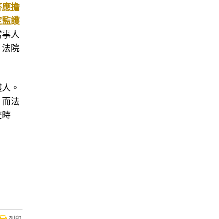
定監護
當事人
；法院
護人。
，而法
查時
列印