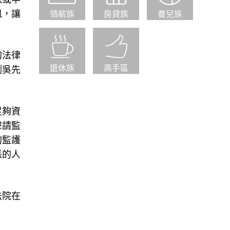
訊，讓
領薪族
房貸族
養兒族
的法律
例吳先
退休族
高手區
足夠資
聲請監
的監護
派的人
法院在
答應擔