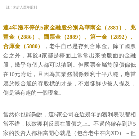
註：未計入歷年股利
連4年漲不停的5家金融股分別為華南金（2881）、兆
豐金（2886）、國票金（2889）、第一金（2892）、
合庫金（5880）
，老牛自己是存到合庫金。除了國票
金之外，其餘4家都是檯面上常常出來搶版面的金融
股，幾乎每個人都可以猜到。但國票金屬於股價偏低
在10元附近，且因為其業務關係獲利十平八穩，應當
屬於較合適的存股標的才是，不過卻鮮少被人提及，
倒是滿有趣的一個現象。
當然你也能夠說，這5家公司在近幾年的獲利表現都相
當不錯，以致獲利反應在股價之上。不過的確存到這5
家的投資人都相當開心就是（包含老牛在內XD）～但