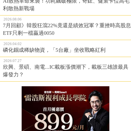
AI散熱革命來襲！功耗飆破極限，奇鋐、健策卡位高毛
利散熱新戰場
2026.08.06
7月回顧》韓股狂瀉22%竟還是績效冠軍？重挫時高股息
ETF只剩一檔贏過0050
2026.04.02
磷化銦成稀缺物資，「5台廠」坐收戰略紅利
2026.07.27
欣興、景碩、南電...IC載板漲價潮下，載板三雄誰最具
爆發力？