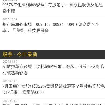
00878年化殖利率約8%！存股老手：喜歡他股價及配息
都平穩
2025.10.31
想布局海外市場，009811、00924、00916怎麼選？小
車：「這檔」科技股最多
股票 ‧ 今日最新
2026.08.06
AI散熱革命來襲！功耗飆破極限，奇鋐、健策卡位高毛
利散熱新戰場
2026.08.06
7月回顧》韓股狂瀉22%竟還是績效冠軍？重挫時高股息
ETF只剩一檔贏過0050
2026.08.05