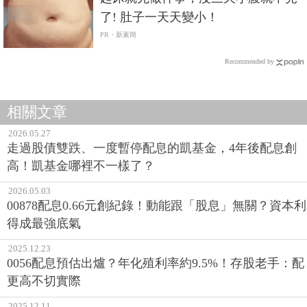
了! 肚子一天天變小！
PR・新素簡
Recommended by
相關文章
2026.05.27
走過股債雙跌、一度暫停配息的凱基金，4年後配息創
高！凱基金哪裡不一樣了？
2026.05.03
00878配息0.66元創紀錄！動能跟「股息」無關？資本利
得成最強底氣
2025.12.23
0056配息預估出爐？年化殖利率約9.5%！存股老手：配
更高不切實際
2025.12.11