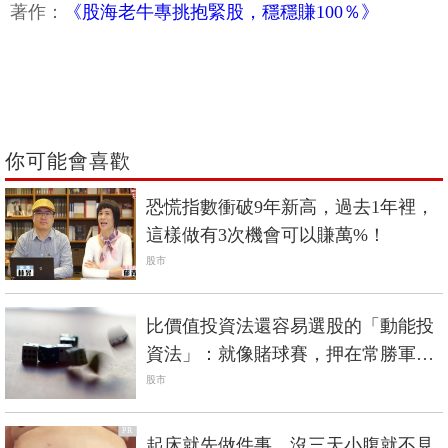
著作：
《股海老牛專挑抱緊股，穩穩賺100％》
你可能會喜歡
恐慌指數衝破9年新高，過去1年裡，
這樣做有3次機會可以賺萬%！
股市
比價值投資法還容易選股的「動能投
資法」：就像賭球賽，押在常勝軍就
會賺錢
股市
PR
起床就先做件事，沒三天小腹就不見