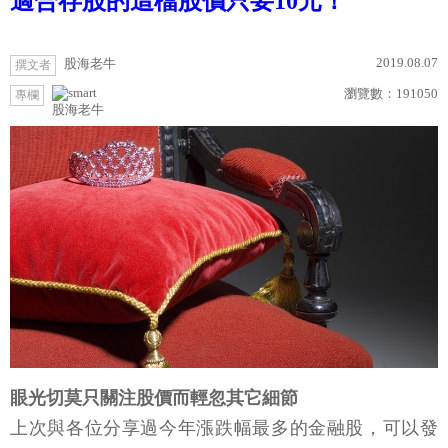
適合存股的這檔股價只要10元！
2019.08.07
股海老牛
撰文者
瀏覽數：
191050
專欄
股海老牛
眼光切莫只關注股價而輕忽其它細節
上次與各位分享過今年漲跌幅最多的金融股，可以發