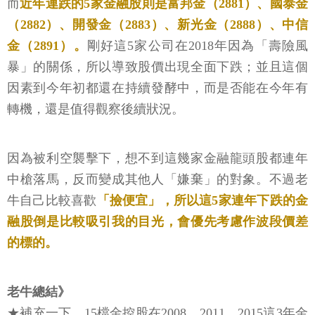
而
近年連跌的5家金融股則是富邦金（2881）、國泰金
（2882）、開發金（2883）、新光金（2888）、中信
金（2891）。
剛好這5家公司在2018年因為「壽險風
暴」的關係，所以導致股價出現全面下跌；並且這個
因素到今年初都還在持續發酵中，而是否能在今年有
轉機，還是值得觀察後續狀況。
因為被利空襲擊下，想不到這幾家金融龍頭股都連年
中槍落馬，反而變成其他人「嫌棄」的對象。不過老
牛自己比較喜歡
「撿便宜」，所以這5家連年下跌的金
融股倒是比較吸引我的目光，會優先考慮作波段價差
的標的。
老牛總結》
★補充一下，15檔金控股在2008、2011、2015這3年金