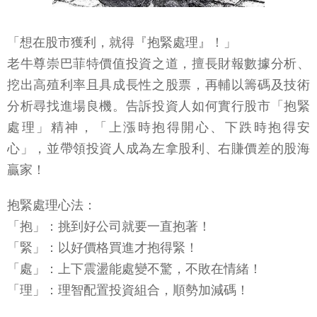
「想在股市獲利，就得『抱緊處理』！」
老牛尊崇巴菲特價值投資之道，擅長財報數據分析、
挖出高殖利率且具成長性之股票，再輔以籌碼及技術
分析尋找進場良機。告訴投資人如何實行股市「抱緊
處理」精神，「上漲時抱得開心、下跌時抱得安
心」，並帶領投資人成為左拿股利、右賺價差的股海
贏家！
抱緊處理心法：
「抱」：挑到好公司就要一直抱著！
「緊」：以好價格買進才抱得緊！
「處」：上下震盪能處變不驚，不敗在情緒！
「理」：理智配置投資組合，順勢加減碼！