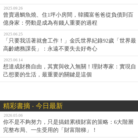
2025.09.26
曾賣過鯛魚燒、住1坪小房間，韓國富爸爸從負債到百
億身家：勞動是成為有錢人重要的過程
2025.06.25
「只要我活著就會工作！」金氏世界紀錄92歲「世界最
高齡總務課長」：永遠不要失去好奇心
2025.06.14
想達成財務自由，其實與收入無關！理財專家：實現自
己想要的生活，最重要的關鍵是這個
精彩書摘 ‧ 今日最新
2026.05.06
你不是不夠努力，只是搞錯累積財富的策略：6大階層
完整布局、一生受用的「財富階梯」！