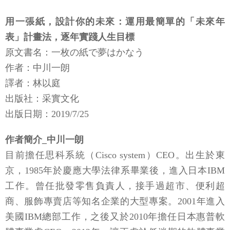
用一張紙，設計你的未來：運用最簡單的「未來年
表」計畫法，逐年實踐人生目標
原文書名：一枚の紙で夢はかなう
作者：中川一朗
譯者：林以庭
出版社：采實文化
出版日期：2019/7/25
作者簡介_中川一朗
目前擔任思科系統（Cisco system）CEO。出生於東
京，1985年於慶應大學法律系畢業後，進入日本IBM
工作。曾任批發零售負責人，接手過超市、便利超
商、服飾專賣店等知名企業的大型專案。2001年進入
美國IBM總部工作，之後又於2010年擔任日本惠普軟