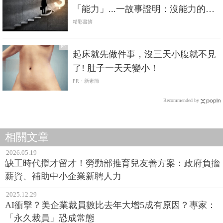
「能力」...一故事證明：沒能力的人
被平臺選擇，有能力的人選擇平臺
精彩書摘
PR
起床就先做件事，沒三天小腹就不見
了! 肚子一天天變小！
PR・新素簡
Recommended by
相關文章
2026.05.19
缺工時代攬才留才！勞動部推育兒友善方案：政府負擔
薪資、補助中小企業新聘人力
2025.12.29
AI衝擊？美企業裁員數比去年大增5成有原因？專家：
「永久裁員」恐成常態