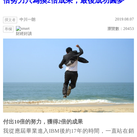
倍努力只為換2倍成果，最後成功圓夢
2019.08.07
中川一朗
撰文者
瀏覽數：
20453
專欄
財經好讀
付出10倍的努力，獲得2倍的成果
我從應屆畢業進入IBM後約17年的時間，一直站在銷