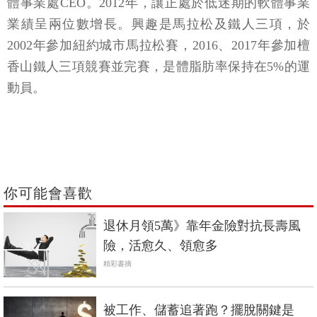
體事業處CEO。2012年，讓正處於低迷期的軟體事業
業績呈兩位數增長。興趣是馬拉松及鐵人三項，於
2002年參加紐約城市馬拉松賽，2016、2017年參加檀
香山鐵人三項競賽並完賽，是體脂肪率保持在5%的運
動員。
你可能會喜歡
退休月領5萬》靠年金險對抗長壽風
險，活愈久、領愈多
精彩書摘
被工作、儲蓄追著跑？擺脫關鍵是