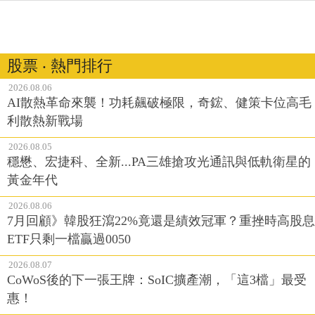
股票 ‧ 熱門排行
2026.08.06
AI散熱革命來襲！功耗飆破極限，奇鋐、健策卡位高毛
利散熱新戰場
2026.08.05
穩懋、宏捷科、全新...PA三雄搶攻光通訊與低軌衛星的
黃金年代
2026.08.06
7月回顧》韓股狂瀉22%竟還是績效冠軍？重挫時高股息
ETF只剩一檔贏過0050
2026.08.07
CoWoS後的下一張王牌：SoIC擴產潮，「這3檔」最受
惠！