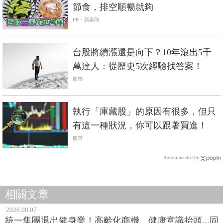
節食，排空順暢就夠
PR・新素簡
台股將續漲還是向下？10年滾出5千
萬達人：從歷史5次經驗找答案！
股市
執行「庫藏股」的原因有很多，但只
有這一種狀況，你可以跟著買進！
股市
Recommended by
相關文章
2026.08.07
統一集團退出健身業！高齡化商機、健康意識抬頭...同