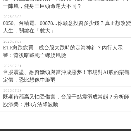
一陣風，健身三巨頭命運大不同？
2026.08.03
0050、台積電、00878...你願意投資多少錢？真正想改變
人生，關鍵在「數大」
2026.08.03
ETF愈跌愈買，成台股大跌時的定海神針？內行人示
警：背後暗藏死亡螺旋風險
2026.07.31
台股震盪、融資斷頭與當沖成惡夢！市場對AI股的樂觀
定價，恐比想像中脆弱
2026.07.28
既期待漲高又怕受傷害，台股千點震盪成常態？分析師
股添樂：用3方法降波動