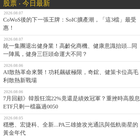
股票 ‧ 今日最新
2026.08.07
CoWoS後的下一張王牌：SoIC擴產潮，「這3檔」最受
惠！
2026.08.07
統一集團退出健身業！高齡化商機、健康意識抬頭...同
一陣風，健身三巨頭命運大不同？
2026.08.06
AI散熱革命來襲！功耗飆破極限，奇鋐、健策卡位高毛
利散熱新戰場
2026.08.06
7月回顧》韓股狂瀉22%竟還是績效冠軍？重挫時高股息
ETF只剩一檔贏過0050
2026.08.05
穩懋、宏捷科、全新...PA三雄搶攻光通訊與低軌衛星的
黃金年代