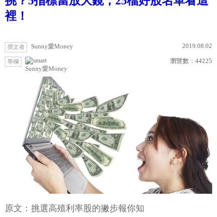
挑？5指標當放大鏡，25檔好股名單看這
裡！
2019.08.02
Sunny愛Money
撰文者
瀏覽數：
44225
專欄
Sunny愛Money
原文：挑選高殖利率股的撇步報你知