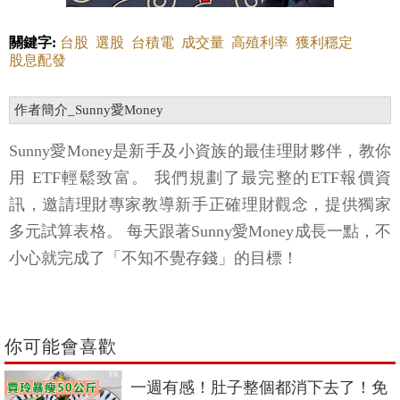
關鍵字:
台股
選股
台積電
成交量
高殖利率
獲利穩定
股息配發
作者簡介_Sunny愛Money
Sunny愛Money是新手及小資族的最佳理財夥伴，教你
用 ETF輕鬆致富。 我們規劃了最完整的ETF報價資
訊，邀請理財專家教導新手正確理財觀念，提供獨家
多元試算表格。 每天跟著Sunny愛Money成長一點，不
小心就完成了「不知不覺存錢」的目標！
你可能會喜歡
PR
一週有感！肚子整個都消下去了！免