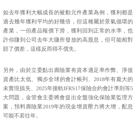
如去年獲利大幅成長的被動元件產業為例，獲利都是
過去幾年獲利平均的好幾倍，但這種屬於景氣循環的
產業，一但產品報價下滑，獲利回到正常的水準，也
許你賺到公司去年大賺所發放的高股息，但可能相對
賠了價差，這樣反而得不償失。
另外，由於立委點出壽險業有資本適足率作弊、淨值
資產比太低、獨步全球的會計帳列、2018年有龐大的
未實現損失、2025年接軌IFRS17保險合約會計準則等5
大問題，金管會主委將會提出全盤強化保險業監理方
案，預料壽險業2019年的現金增資壓力將大增，配息
可能不若往年。