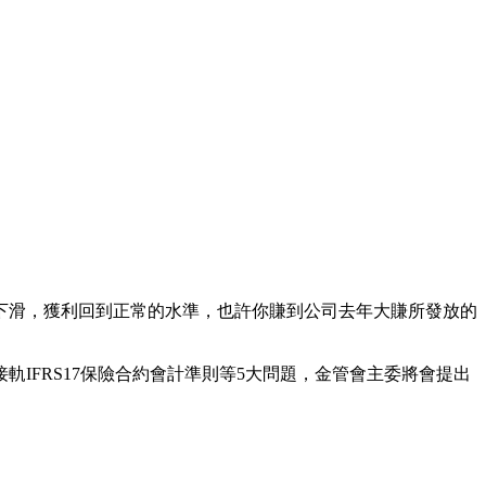
下滑，獲利回到正常的水準，也許你賺到公司去年大賺所發放的
軌IFRS17保險合約會計準則等5大問題，金管會主委將會提出