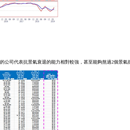
以上的公司代表抗景氣衰退的能力相對較強，甚至能夠熬過2個景氣