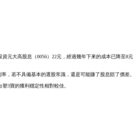
投資元大高股息（0056）22元，經過幾年下來的成本已降至8元
利率，若不具備基本的選股常識，還是可能賺了股息賠了價差。
台塑3寶的獲利穩定性相對較佳。