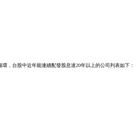
循環，台股中近年能連續配發股息達20年以上的公司列表如下：