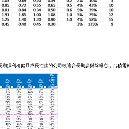
長期獲利穩健且成長性佳的公司較適合長期參與除權息，台積電就