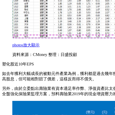
photos
放大顯示
資料來源：CMoney 整理：日盛投顧
塑化股近10年EPS
如去年獲利大幅成長的被動元件產業為例，獲利都是過去幾年
高股息，但可能相對賠了價差，這樣反而得不償失。
另外，由於立委點出壽險業有資本適足率作弊、淨值資產比太低、
全盤強化保險業監理方案，預料壽險業2019年的現金增資壓