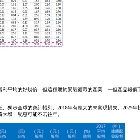
獲利平均的好幾倍，但這種屬於景氣循環的產業，一但產品報價
獨步全球的會計帳列、2018年有龐大的未實現損失、2025年接
力將大增，配息可能不若往年。