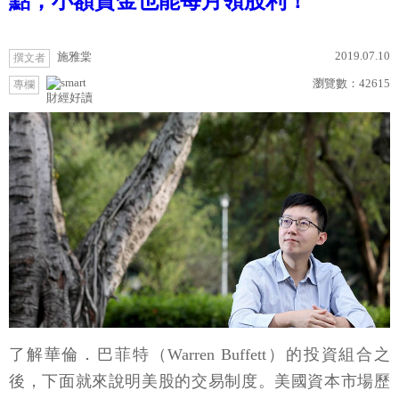
點，小額資金也能每月領股利！
2019.07.10
施雅棠
撰文者
瀏覽數：
42615
專欄
財經好讀
了解華倫．巴菲特（Warren Buffett）的投資組合之
後，下面就來說明美股的交易制度。美國資本市場歷