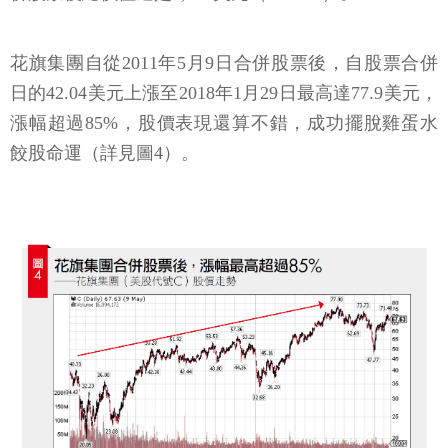
花旗集團自從2011年5月9日合併股票後，自股票合併
日的42.04美元上漲至2018年1月29日最高達77.9美元，
漲幅超過85%，股價表現還算不錯，成功擺脫雞蛋水
餃股命運（詳見圖4）。