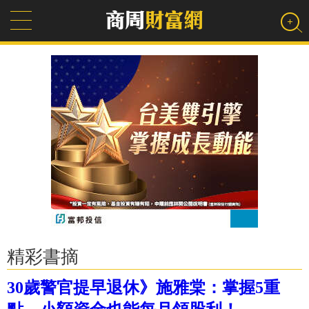
精彩書摘
30歲警官提早退休》施雅棠：掌握5重