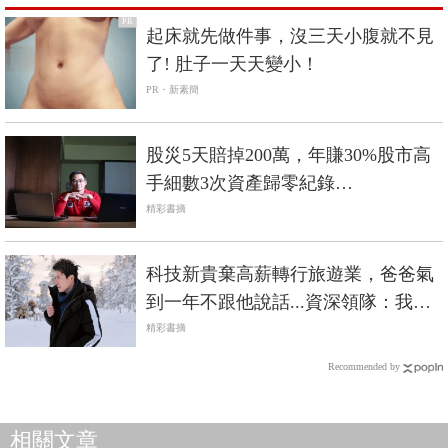
PR
起床就先做件事，沒三天小腹就不見
了! 肚子一天天變小！
PR・新素簡
股災5天賠掉200萬，年賺30%股市高
手細數3次資產歸零紀錄…
精彩書摘
科技新貴棄高薪轉行旅遊業，爸爸氣
到一年不跟他說話...資深領隊：我對
自己的選擇負責
精彩書摘
Recommended by
相關文章