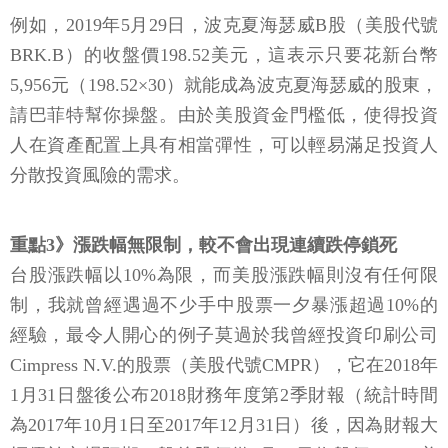
例如，2019年5月29日，波克夏海瑟威B股（美股代號
BRK.B）的收盤價198.52美元，這表示只要花新台幣
5,956元（198.52×30）就能成為波克夏海瑟威的股東，
請巴菲特幫你操盤。由於美股資金門檻低，使得投資
人在資產配置上具有相當彈性，可以輕易滿足投資人
分散投資風險的需求。
重點3》漲跌幅無限制，較不會出現連續跌停鎖死
台股漲跌幅以10%為限，而美股漲跌幅則沒有任何限
制，我就曾經遇過不少手中股票一夕暴漲超過10%的
經驗，最令人開心的例子莫過於我曾經投資印刷公司
Cimpress N.V.的股票（美股代號CMPR），它在2018年
1月31日盤後公布2018財務年度第2季財報（統計時間
為2017年10月1日至2017年12月31日）後，因為財報大