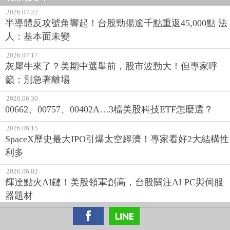
2026.07.22
半導體反攻號角響起！台股勁揚逾千點重返45,000點 法
人：基本面未變
2026.07.17
灰犀牛來了？美期中選舉前，股市波動大！但專家呼
籲：別急著離場
2026.06.30
00662、00757、00402A…3檔美股科技ETF怎麼選？
2026.06.15
SpaceX歷史最大IPO引爆太空經濟！專家看好2大結構性
利多
2026.06.02
輝達點火AI鏈！美股領軍創高，台股關注AI PC與伺服
器題材