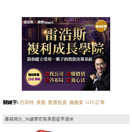
關鍵字:
巴菲特
美股
股票投資
施雅棠
GTC訂單
書籍簡介_30歲警官靠美股提早退休