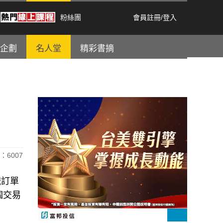
粉絲團
會員註冊
/
登入
企劃
名人堂
精彩書摘
：6007
械訂單
2個交易