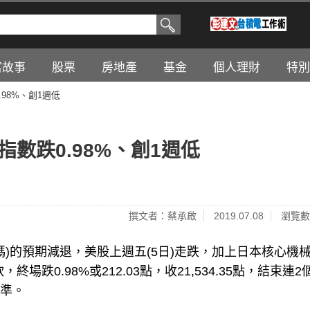
富故事
股票
房地產
基金
個人理財
特別
98%、創1週低
數跌0.98%、創1週低
撰文者：蔡承啟
2019.07.08
瀏覽數
)的預期減退，美股上週五(5日)走跌，加上日本核心機
軟，
終場跌0.98%或212.03點，收21,534.35點，結束連
水準。