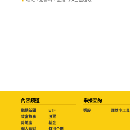
內容頻道
串接查詢
觀點新聞
ETF
選股
理財小工具
致富故事
股票
房地產
基金
個人理財
特別企劃