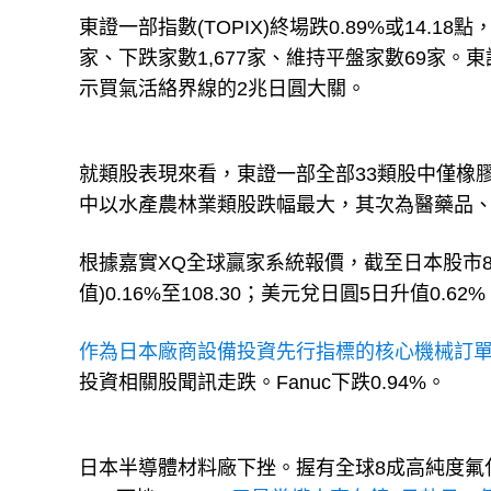
東證一部指數(TOPIX)終場跌0.89%或14.1
家、下跌家數1,677家、維持平盤家數69家。
示買氣活絡界線的2兆日圓大關。
就類股表現來看，東證一部全部33類股中僅橡
中以水產農林業類股跌幅最大，其次為醫藥品
根據嘉實XQ全球贏家系統報價，截至日本股市8日
值)0.16%至108.30；美元兌日圓5日升值0.
作為日本廠商設備投資先行指標的核心機械訂單
投資相關股聞訊走跌。Fanuc下跌0.94%。
日本半導體材料廠下挫。握有全球8成高純度氟化氫市佔的S