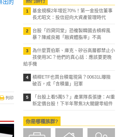
熱門排行
祭
出的
基金規模2年增近70%！第一金投信董事
1
長尤昭文：投信迎向大資產管理時代
台股「四貸同堂」恐複製韓國去槓桿風
2
暴？陳威良揭「融資體脂率」不高
為什麼賈伯斯、庫克、矽谷高層都禁止小
3
孩使用3C？他們的真心話：應該要更晚
給手機
槓桿ETF也買台積電現貨？00631L曝險
4
破百，成「含積量」冠軍
「台股上看5萬5？」產業隊長張捷：AI重
5
列印
新定價台股！下半年聚焦3大關鍵零組件
你是哪種族群?