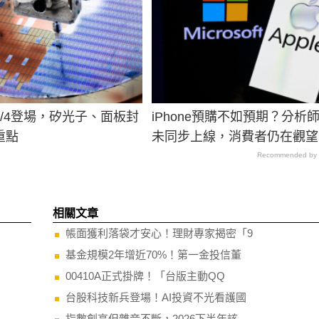
/4登場，矽光子、面板封
iPhone預購不如預期？分析師
重點
未同步上線，消費者仍在觀望
Recommended by
相關文章
帳面獲利落袋才安心！理財專家揭密「9
基金規模2年增近70%！第一金投信董
00410A正式掛牌！「台版主動QQ
台股科技新兵登場！AI投資不光看護國
指數創高但雜音不斷，2026下半年該