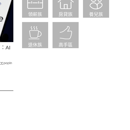
領薪族
房貸族
養兒族
退休族
高手區
：AI