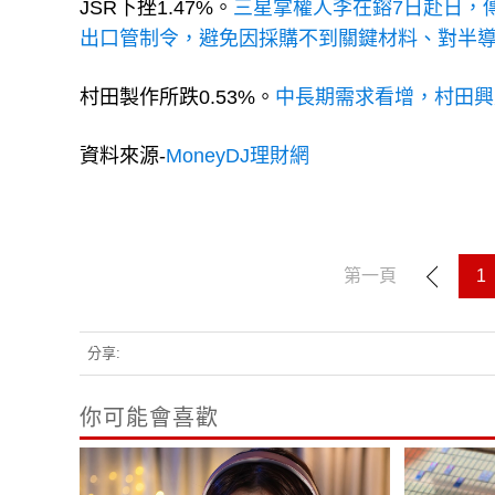
JSR下挫1.47%。
三星掌權人李在鎔7日赴日，
出口管制令，避免因採購不到關鍵材料、對半
村田製作所跌0.53%。
中長期需求看增，村田興
資料來源-
MoneyDJ理財網
第一頁
1
分享:
你可能會喜歡