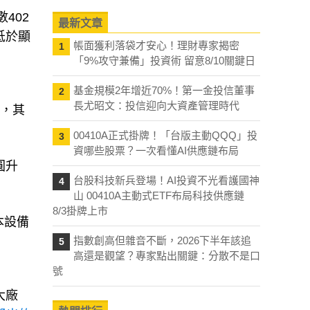
數402
最新文章
低於顯
帳面獲利落袋才安心！理財專家揭密
1
「9%攻守兼備」投資術 留意8/10關鍵日
基金規模2年增近70%！第一金投信董事
2
長尤昭文：投信迎向大資產管理時代
挫，其
00410A正式掛牌！「台版主動QQQ」投
3
資哪些股票？一次看懂AI供應鏈布局
圓升
台股科技新兵登場！AI投資不光看護國神
4
山 00410A主動式ETF布局科技供應鏈
8/3掛牌上市
本設備
指數創高但雜音不斷，2026下半年該追
5
高還是觀望？專家點出關鍵：分散不是口
號
大廠