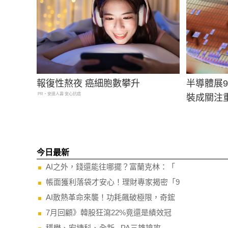
報復性熬夜 癌細胞數攀升
半導體展9
PR・安達人壽 安心抗癌
裝成關注
今日最新
AI之外，錢還能往哪擺？富蘭克林：「
帳面獲利落袋才安心！理財專家揭密「9
AI散熱革命來襲！功耗飆破極限，奇鋐
7月回顧》韓股狂瀉22%竟還是績效冠
穩懋、宏捷科、全新...PA三雄搶攻