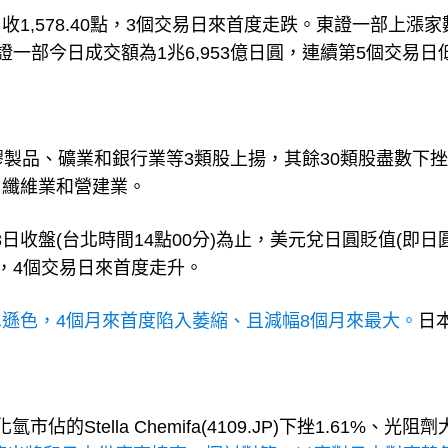
8點，收1,578.40點，3個交易日來首度走跌。東證一部上漲家
東證一部今日成交額為1兆6,953億日圓，連續第5個交易日
膠製品、礦業和銀行業等3類股上揚，其餘30類股盡數下
、纖維業和營建業。
收盤(台北時間14點00分)為止，美元兌日圓貶值(即日
62%，4個交易日來首度走升。
遜色，4個月來首度陷入萎縮、且減幅8個月來最大。
日
tella Chemifa(4109.JP)下挫1.61%、光阻劑