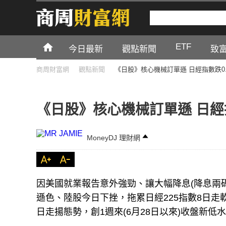
ETF
今日最新
觀點新聞
致
商周財富網
觀點新聞
《日股》核心機械訂單遜 日經指數跌0.
《日股》核心機械訂單遜 日經指
MoneyDJ 理財網
因美國就業報告意外強勁、讓大幅降息(降息兩碼
遜色、陸股今日下挫，拖累日經225指數8日走
日走揚態勢，創1週來(6月28日以來)收盤新低