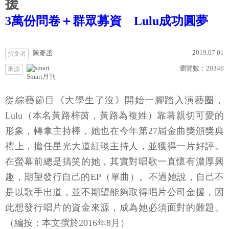
援
3萬份問卷＋群眾募資 Lulu成功圓夢
2019.07.01
陳彥丞
撰文者
瀏覽數：
20346
來源
Smart月刊
從綜藝節目《大學生了沒》開始一腳踏入演藝圈，
Lulu（本名黃路梓茵，黃路為複姓）靠著親切可愛的
形象，轉拿主持棒，她也在今年第27屆金曲獎頒獎典
禮上，擔任星光大道紅毯主持人，並獲得一片好評。
在螢幕前總是搞笑的她，其實對唱歌一直懷有濃厚興
趣，期望發行自己的EP（單曲）。不過她說，自己不
是以歌手出道，並不期望能夠取得唱片公司金援，因
此想發行唱片的資金來源，成為她必須面對的難題。
（編按：本文撰於2016年8月）