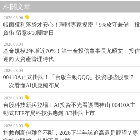
相關文章
2026.08.06
帳面獲利落袋才安心！理財專家揭密「9%攻守兼備」投
資術 留意8/10關鍵日
2026.08.04
基金規模2年增近70%！第一金投信董事長尤昭文：投信
迎向大資產管理時代
2026.08.04
00410A正式掛牌！「台版主動QQQ」投資哪些股票？
一次看懂AI供應鏈布局
2026.08.03
台股科技新兵登場！AI投資不光看護國神山 00410A主
動式ETF布局科技供應鏈 8/3掛牌上市
2026.08.03
指數創高但雜音不斷，2026下半年該追高還是觀望？專