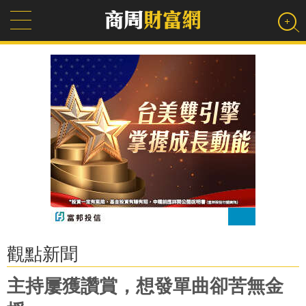
觀點新聞
主持屢獲讚賞，想發單曲卻苦無金