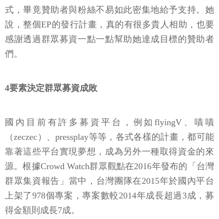
式，畢竟贊助者與粉絲不易如此密集地給予支持。她
說，整個EP的發行計畫，真的有很多貴人相助，也要
感謝透過群眾募資一點一點幫助她達成目標的贊助者
們。
4要素決定群眾募資成敗
國內目前有許多募資平台，例如flyingV、嘖嘖
（zeczec）、pressplay等等，各式各樣的計畫，都可能
靠著這些平台實現夢想，成為另外一種取得資金的來
源。根據Crowd Watch群眾觀點在2016年發布的「台灣
群眾集資報告」當中，台灣團隊在2015年於國內平台
上架了978個專案，專案數較2014年成長超過3成，募
得金額則成長7成。