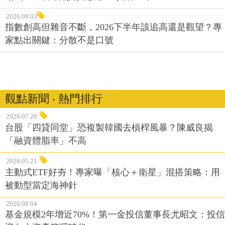
2026.08.03
指數創高但雜音不斷，2026下半年該追高還是觀望？專
家點出關鍵：分散不是口號
觀點新聞 ‧ 熱門排行
2026.07.28
台股「四貸同堂」恐複製韓國去槓桿風暴？陳威良揭
「融資體脂率」不高
2026.05.21
主動式ETF好夯！專家曝「核心＋衛星」混搭策略：用
被動型當定海神針
2026.08.04
基金規模2年增近70%！第一金投信董事長尤昭文：投信