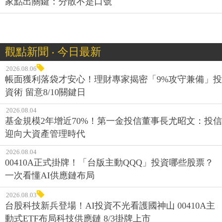
家點出關鍵：分散不是口號
觀點新聞 ‧ 今日最新
2026.08.06
帳面獲利落袋才安心！理財專家揭密「9%攻守兼備」投
資術 留意8/10關鍵日
2026.08.04
基金規模2年增近70%！第一金投信董事長尤昭文：投信
迎向大資產管理時代
2026.08.04
00410A正式掛牌！「台版主動QQQ」投資哪些股票？
一次看懂AI供應鏈布局
2026.08.03
台股科技新兵登場！AI投資不光看護國神山 00410A主
動式ETF布局科技供應鏈 8/3掛牌上市