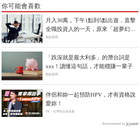
你可能會喜歡
月入30萬，下午1點到5點出遊，直擊
全職投資人的一天，原來「超夢幻工
作」長這樣
觀點新聞
「跌深就是最大利多」的潛台詞是
xxx！讀懂這句話，才能穩賺一輩子
觀點新聞
PR
伴侶和妳一起預防HPV，才有資格說
愛妳！
PR・台灣癌症基金會
Recommended by