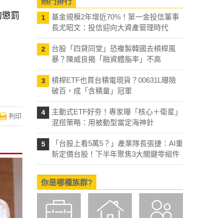
熱門排行
的懲罰
基金規模2年增近70%！第一金投信董事
1
長尤昭文：投信迎向大資產管理時代
台股「四貸同堂」恐複製韓國去槓桿風
2
暴？陳威良揭「融資體脂率」不高
槓桿ETF也買台積電現貨？00631L曝險
3
破百，成「含積量」冠軍
主動式ETF好夯！專家曝「核心＋衛星」
4
列印
混搭策略：用被動型當定海神針
「台股上看5萬5？」產業隊長張捷：AI重
5
新定價台股！下半年聚焦3大關鍵零組件
你是哪種族群?