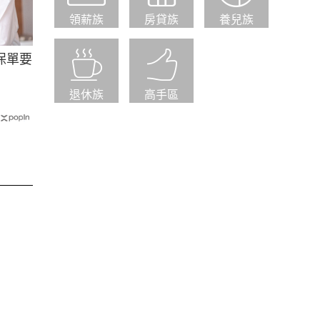
領薪族
房貸族
養兒族
保單要
退休族
高手區