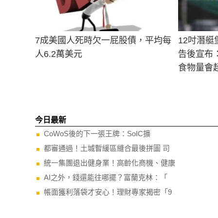
7成美國人死時欠一屁股債，平均每
12吋潛艇
人6.2萬美元
告後宣布
食物量會
今日最新
CoWoS後的下一張王牌：SoIC擴
都審通過！土城暫緩區縫合最後拼圖 司
統一集團退出健身業！高齡化商機、健康
AI之外，錢還能往哪擺？富蘭克林：「
帳面獲利落袋才安心！理財專家揭密「9