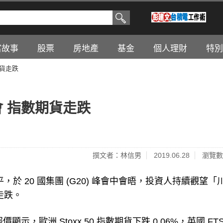
富故事
股票
房地產
基金
個人理財
特別
期貨走跌
會 指數期貨走跌
撰文者：林信男
2019.06.28
瀏覽數
，於 20 國集團 (G20) 峰會中會晤，投資人持續觀望「
走跌。
m 報價顯示，歐洲 Stoxx 50 指數期貨下跌 0.06%，英國 FT