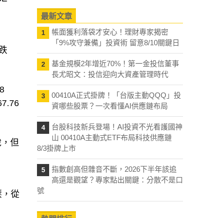
最新文章
帳面獲利落袋才安心！理財專家揭密
1
「9%攻守兼備」投資術 留意8/10關鍵日
下跌
基金規模2年增近70%！第一金投信董事
2
長尤昭文：投信迎向大資產管理時代
8
00410A正式掛牌！「台版主動QQQ」投
3
7.76
資哪些股票？一次看懂AI供應鏈布局
台股科技新兵登場！AI投資不光看護國神
4
山 00410A主動式ETF布局科技供應鏈
稅，但
8/3掛牌上市
指數創高但雜音不斷，2026下半年該追
5
高還是觀望？專家點出關鍵：分散不是口
號
壓，從