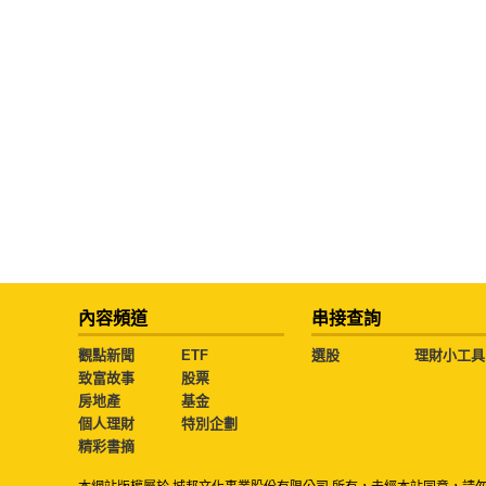
內容頻道
串接查詢
觀點新聞
ETF
選股
理財小工具
致富故事
股票
房地產
基金
個人理財
特別企劃
精彩書摘