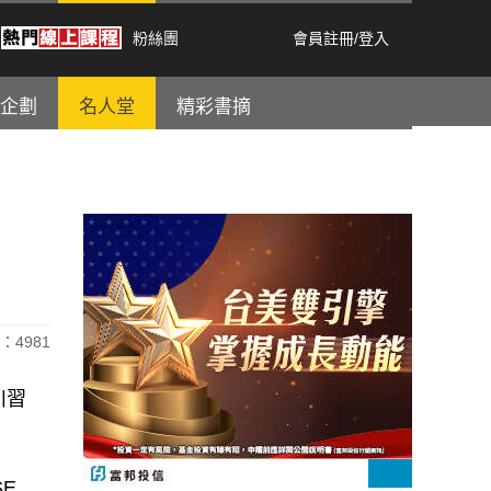
粉絲團
會員註冊
/
登入
企劃
名人堂
精彩書摘
：4981
川習
SE