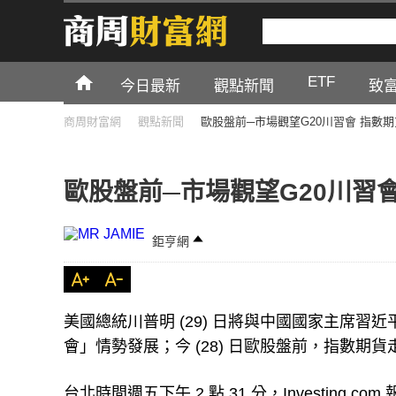
ETF
今日最新
觀點新聞
致
商周財富網
觀點新聞
歐股盤前─市場觀望G20川習會 指數
歐股盤前─市場觀望G20川習
鉅亨網
美國總統川普明 (29) 日將與中國國家主席習近平
會」情勢發展；今 (28) 日歐股盤前，指數期貨
台北時間週五下午 2 點 31 分，Investing.co