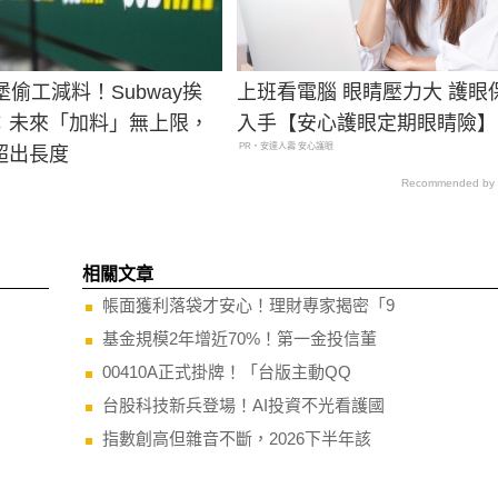
堡偷工減料！Subway挨
上班看電腦 眼睛壓力大 護眼
：未來「加料」無上限，
入手【安心護眼定期眼睛險】
PR・安達人壽 安心護眼
超出長度
Recommended by
相關文章
帳面獲利落袋才安心！理財專家揭密「9
基金規模2年增近70%！第一金投信董
00410A正式掛牌！「台版主動QQ
台股科技新兵登場！AI投資不光看護國
指數創高但雜音不斷，2026下半年該