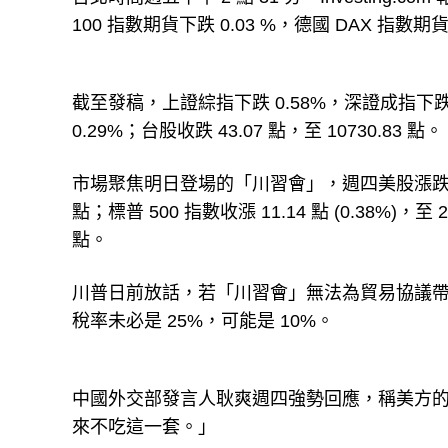
100 指數期貨下跌 0.03 %，德國 DAX 指數期貨
截至發稿，上證綜指下跌 0.58%，深證成指下跌 0.
0.29%；台股收跌 43.07 點，至 10730.83 點。
市場聚焦明日登場的「川習會」，週四美股漲跌互見，道瓊
點；標普 500 指數收漲 11.14 點 (0.38%)，至 2
點。
川普日前放話，若「川習會」無法為貿易協議帶
稅率未必是 25%，可能是 10%。
中國外交部發言人耿爽週四強勢回應，稱美方
來不吃這一套。」