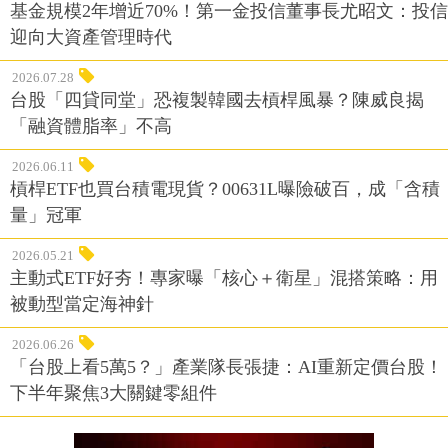
基金規模2年增近70%！第一金投信董事長尤昭文：投信
迎向大資產管理時代
2026.07.28
台股「四貸同堂」恐複製韓國去槓桿風暴？陳威良揭
「融資體脂率」不高
2026.06.11
槓桿ETF也買台積電現貨？00631L曝險破百，成「含積
量」冠軍
2026.05.21
主動式ETF好夯！專家曝「核心＋衛星」混搭策略：用
被動型當定海神針
2026.06.26
「台股上看5萬5？」產業隊長張捷：AI重新定價台股！
下半年聚焦3大關鍵零組件