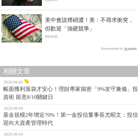
美中會談煙硝濃！美：不尋求衝突，
但歡迎「強硬競爭」
觀點新聞
Recommended by
相關文章
2026.08.06
帳面獲利落袋才安心！理財專家揭密「9%攻守兼備」投
資術 留意8/10關鍵日
2026.08.04
基金規模2年增近70%！第一金投信董事長尤昭文：投信
迎向大資產管理時代
2026.08.04