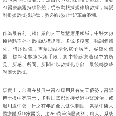
AI醫療議題持續發燒，從被動根據規律填數據，轉變
到根據數據找規律，勢必掀起21世紀革命浪潮。
作為最有前（錢）景的人工智慧應用領域，中醫大數
據特點不外乎數據結構複雜、多源多模態、強調個體
化、時序性強，需藉助結構化電子病歷、客觀化儀
器，標準化數據採集手段，將中醫診療過程中的所
見、所感、所問、所聞都以數據化存儲，最後轉換成
對應大數據。
事實上，台灣在發展中醫AI應用具有先天優勢，醫學
博士樓中亮表示，多數民眾都曾接受過中醫診治，或
服用過中藥，行之有年的全民健保制度，累積中醫大
醫療體系16家醫院、逾260萬筆病歷資料，龐大、系統