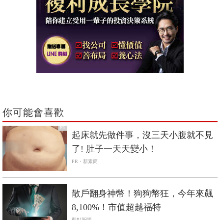
你可能會喜歡
PR
起床就先做件事，沒三天小腹就不見
了! 肚子一天天變小！
PR・新素簡
散戶翻身神幣！狗狗幣狂，今年來飆
8,100%！市值超越福特
觀點新聞