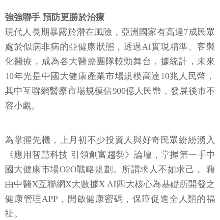
強強聯手 預防更勝於治療
現代人長期暴露於潛在風險，亞洲國家有高達7成民眾
處於似病非病的亞健康狀態，透過AI實現精準、客製
化醫療，成為各大醫療團隊較勁舞台，據統計，未來
10年光是中國大健康產業市場規模高達10兆人民幣，
其中互聯網醫療市場規模佔900億人民幣，發展後市不
容小覷。
為掌握先機，上月初不少投資人與好奇民眾紛紛湧入
《應用智慧科技 引領創富趨勢》論壇，掌握第一手中
國大健康市場O2O戰略規劃。所謂求人不如求己， 藉
由中醫X互聯網X大數據X AI四大核心為基礎所開發之
健康管理APP，開啟健康密碼，保障促進全人類的福
祉。