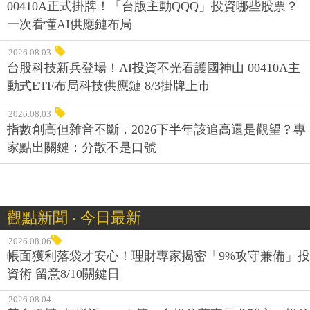
00410A正式掛牌！「台版主動QQQ」投資哪些股票？
一次看懂AI供應鏈布局
2026.08.03
台股科技新兵登場！AI投資不光看護國神山 00410A主
動式ETF布局科技供應鏈 8/3掛牌上市
2026.08.03
指數創高但雜音不斷，2026下半年該追高還是觀望？專
家點出關鍵：分散不是口號
觀點新聞 ‧ 今日最新
2026.08.06
帳面獲利落袋才安心！理財專家揭密「9%攻守兼備」投
資術 留意8/10關鍵日
2026.08.04