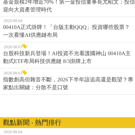
基金規模2年增近70%！第一金投信董事長尤昭文：投信
迎向大資產管理時代
2026.08.04
00410A正式掛牌！「台版主動QQQ」投資哪些股票？
一次看懂AI供應鏈布局
2026.08.03
台股科技新兵登場！AI投資不光看護國神山 00410A主
動式ETF布局科技供應鏈 8/3掛牌上市
2026.08.03
指數創高但雜音不斷，2026下半年該追高還是觀望？專
家點出關鍵：分散不是口號
觀點新聞 ‧ 熱門排行
2026.08.04