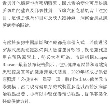
舌與其他臟腑也有密切聯繫，因此舌的變化可反映臟
腑氣血的盛衰及邪氣性質；五臟六腑之精氣皆上注於
目，這也是也為和目可反映人體神氣，洞察全身及臟
腑病變的關鍵。
有鑑於多數中醫診斷和治療都是非侵入式，若能透過
穿戴式感應硬體設備與大數據運算軟體，軟硬兼施運
用在預防醫學上，勢必大有可為。市調機構Juniper
Research最新發布報告顯示，包括健康追蹤器和遠端病
患監控裝置等的健康穿戴式裝置，2023年將成提供健
康照護「必須擁有」重要一環，將創造出600億美元市
場規模，然而現有健康穿戴式裝置多是以西醫疾病診
治觀點出發，少有以中醫保養預防觀點，提供客製化
醫療保健方針。