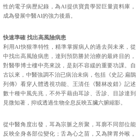
性的電子病歷紀錄，為AI提供寶貴學習巨量資料庫，
成為發展中醫AI的強力後盾。
快速準確 找出高風險病患
利用AI快狠準特性，精準掌握病人的過去與未來，從
中找出高風險病患，達到預防勝於治療的最終目的，
對醫學博士樓中亮來說，是刻不容緩的重要功課。自
古以來，中醫強調不治已病治未病，包括《史記‧扁鵲
列傳》看穿人體透視功能、王清任《醫林改錯》記述
數十種中風先兆，不外乎藉由耳診、舌診、目診達到
見微知著，抑或透過生物全息反映五臟六腑縮影。
從中醫角度出發，耳為宗脈之所聚，耳廓不同部位能
反映全身各部位變化；舌為心之苗，又為脾胃外喉，