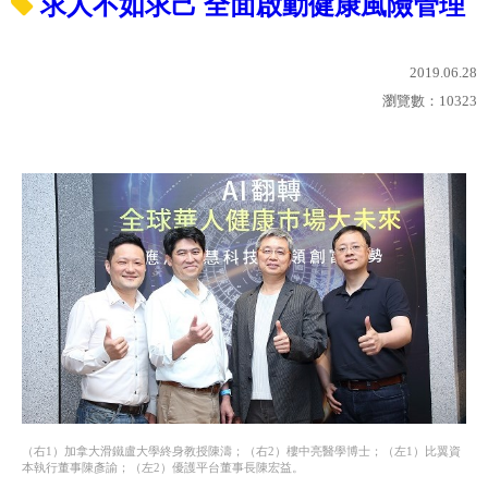
求人不如求己 全面啟動健康風險管理
2019.06.28
瀏覽數：
10323
（右1）加拿大滑鐵盧大學終身教授陳濤；（右2）樓中亮醫學博士；（左1）比翼資
本執行董事陳彥諭；（左2）優護平台董事長陳宏益。