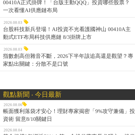
00410A正式掛牌！「台版主動QQQ」投資哪些股票？
一次看懂AI供應鏈布局
2026.08.03
台股科技新兵登場！AI投資不光看護國神山 00410A主
動式ETF布局科技供應鏈 8/3掛牌上市
2026.08.03
指數創高但雜音不斷，2026下半年該追高還是觀望？專
家點出關鍵：分散不是口號
觀點新聞 ‧ 今日最新
2026.08.06
帳面獲利落袋才安心！理財專家揭密「9%攻守兼備」投
資術 留意8/10關鍵日
2026.08.04