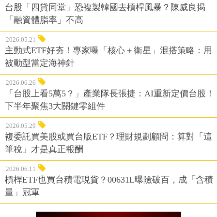
台股「四貸同堂」恐複製韓國去槓桿風暴？陳威良揭
「融資體脂率」不高
2026.05.21
主動式ETF好夯！專家曝「核心＋衛星」混搭策略：用
被動型當定海神針
2026.06.26
「台股上看5萬5？」產業隊長張捷：AI重新定價台股！
下半年聚焦3大關鍵零組件
2026.05.29
複委託買美股或買台版ETF？理財規劃顧問：算對「這
筆稅」才是真正報酬
2026.06.11
槓桿ETF也買台積電現貨？00631L曝險破百，成「含積
量」冠軍