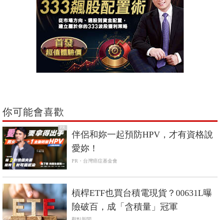
你可能會喜歡
PR
伴侶和妳一起預防HPV，才有資格說
愛妳！
PR・台灣癌症基金會
槓桿ETF也買台積電現貨？00631L曝
險破百，成「含積量」冠軍
觀點新聞