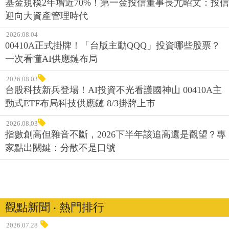
基金規模2年增近70%！第一金投信董事長尤昭文：投信
迎向大資產管理時代
2026.08.04
00410A正式掛牌！「台版主動QQQ」投資哪些股票？
一次看懂AI供應鏈布局
2026.08.03
台股科技新兵登場！AI投資不光看護國神山 00410A主
動式ETF布局科技供應鏈 8/3掛牌上市
2026.08.03
指數創高但雜音不斷，2026下半年該追高還是觀望？專
家點出關鍵：分散不是口號
觀點新聞 ‧ 熱門排行
2026.07.28