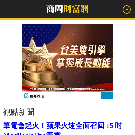
觀點新聞
筆電會起火！蘋果火速全面召回 15 吋