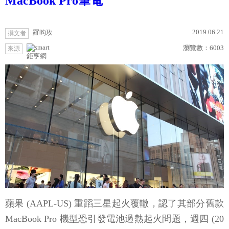
MacBook Pro筆電
2019.06.21
羅昀玫
撰文者
瀏覽數：
6003
來源
鉅亨網
蘋果 (AAPL-US) 重蹈三星起火覆轍，認了其部分舊款
MacBook Pro 機型恐引發電池過熱起火問題，週四 (20