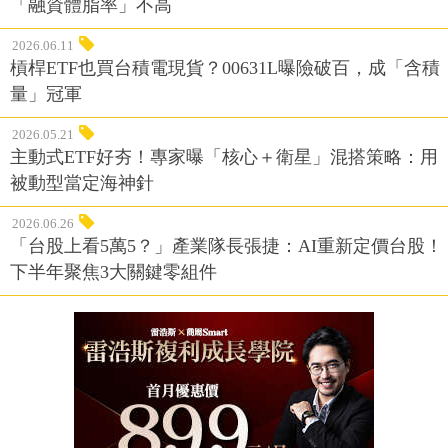
「融資體脂率」不高
2026.06.11
槓桿ETF也買台積電現貨？00631L曝險破百，成「含積
量」冠軍
2026.05.21
主動式ETF好夯！專家曝「核心＋衛星」混搭策略：用
被動型當定海神針
2026.06.26
「台股上看5萬5？」產業隊長張捷：AI重新定價台股！
下半年聚焦3大關鍵零組件