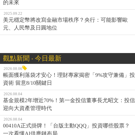
的未來
2025.09.22
美元穩定幣將改寫金融市場秩序？央行：可能影響歐
元、人民幣及日圓地位
觀點新聞 ‧ 今日最新
2026.08.06
帳面獲利落袋才安心！理財專家揭密「9%攻守兼備」投
資術 留意8/10關鍵日
2026.08.04
基金規模2年增近70%！第一金投信董事長尤昭文：投信
迎向大資產管理時代
2026.08.04
00410A正式掛牌！「台版主動QQQ」投資哪些股票？
一次看懂AI供應鏈布局