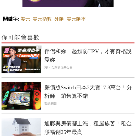
關鍵字:
美元
美元指數
外匯
美元匯率
你可能會喜歡
PR
伴侶和妳一起預防HPV，才有資格說
愛妳！
PR・台灣癌症基金會
廉價版Switch日本3天賣17.8萬台！分
析師：銷售算不錯
觀點新聞
通膨與房價都上漲，租屋族苦！租金
漲幅創25年最高