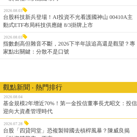
2026.08.03
台股科技新兵登場！AI投資不光看護國神山 00410A主
動式ETF布局科技供應鏈 8/3掛牌上市
2026.08.03
指數創高但雜音不斷，2026下半年該追高還是觀望？專
家點出關鍵：分散不是口號
觀點新聞 ‧ 熱門排行
2026.08.04
基金規模2年增近70%！第一金投信董事長尤昭文：投信
迎向大資產管理時代
2026.07.28
台股「四貸同堂」恐複製韓國去槓桿風暴？陳威良揭