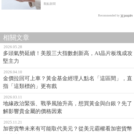
觀點新聞
Recommended by
相關文章
2026.05.28
多頭氣勢延續！美股三大指數創新高，AI晶片板塊成攻
堅主力
2026.04.10
金價拉回可上車？黃金基金經理人點名「這區間」，直
指「這類標的」更有戲
2026.03.11
地緣政治緊張、戰爭風險升高，想買黃金與白銀？先了
解影響貴金屬的價格因素
2025.11.21
加密貨幣未來有可能取代美元？從美元霸權看加密貨幣