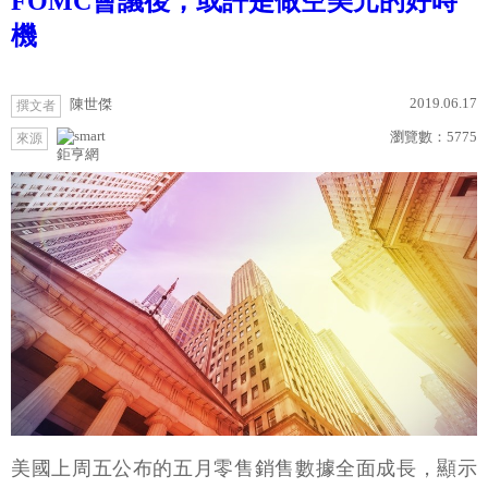
FOMC會議後，或許是做空美元的好時
機
2019.06.17
陳世傑
撰文者
瀏覽數：
5775
來源
鉅亨網
美國上周五公布的五月零售銷售數據全面成長，顯示