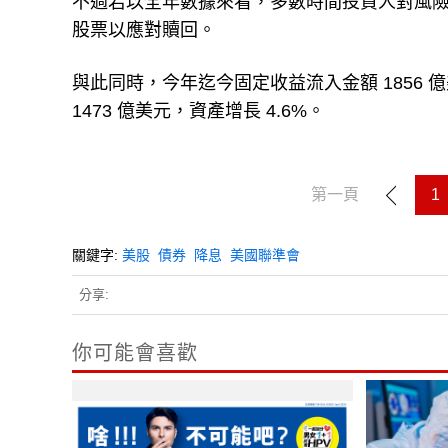
不過若以全年數據來看，多數時間投資人對風
股票以應對贖回。
與此同時，今年迄今固定收益流入金額 1856 
1473 億美元，資產增長 4.6%。
第一頁
1
關鍵字:
美股
債券
降息
美國聯準會
分享:
你可能會喜歡