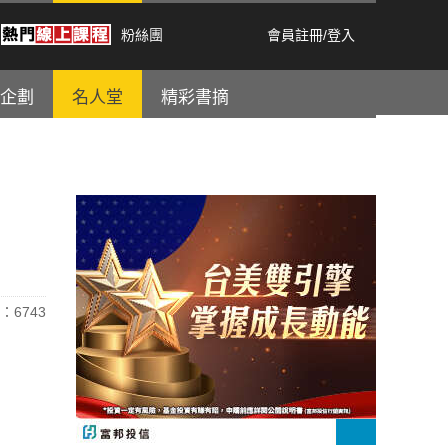
粉絲團
會員註冊
/
登入
企劃
名人堂
精彩書摘
：6743