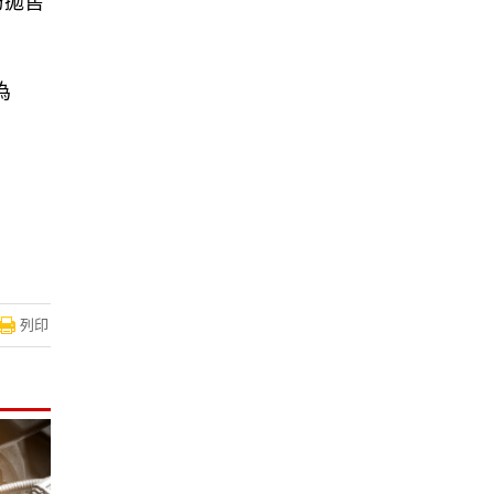
紛拋售
為
列印