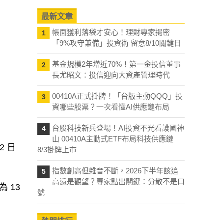
最新文章
帳面獲利落袋才安心！理財專家揭密
1
「9%攻守兼備」投資術 留意8/10關鍵日
基金規模2年增近70%！第一金投信董事
2
長尤昭文：投信迎向大資產管理時代
00410A正式掛牌！「台版主動QQQ」投
3
資哪些股票？一次看懂AI供應鏈布局
台股科技新兵登場！AI投資不光看護國神
4
山 00410A主動式ETF布局科技供應鏈
2 日
8/3掛牌上市
指數創高但雜音不斷，2026下半年該追
5
高還是觀望？專家點出關鍵：分散不是口
 13
號