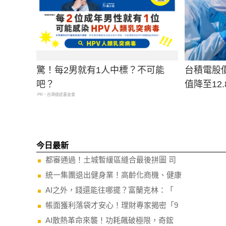
驚！每2男就有1人中標？不可能
台積電股價
吧？
值降至12.
PR・台灣癌症基金會
今日最新
都審通過！土城暫緩區縫合最後拼圖 司
統一集團退出健身業！高齡化商機、健康
AI之外，錢還能往哪擺？富蘭克林：「
帳面獲利落袋才安心！理財專家揭密「9
AI散熱革命來襲！功耗飆破極限，奇鋐