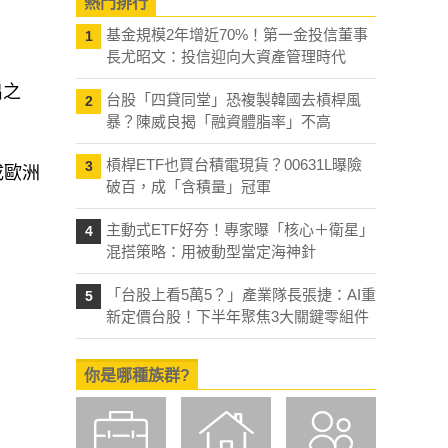
熱門排行
基金規模2年增近70%！第一金投信董事
1
長尤昭文：投信迎向大資產管理時代
出之
台股「四貸同堂」恐複製韓國去槓桿風
2
暴？陳威良揭「融資體脂率」不高
槓桿ETF也買台積電現貨？00631L曝險
3
成歐洲
破百，成「含積量」冠軍
主動式ETF好夯！專家曝「核心＋衛星」
4
混搭策略：用被動型當定海神針
「台股上看5萬5？」產業隊長張捷：AI重
5
新定價台股！下半年聚焦3大關鍵零組件
你是哪種族群?