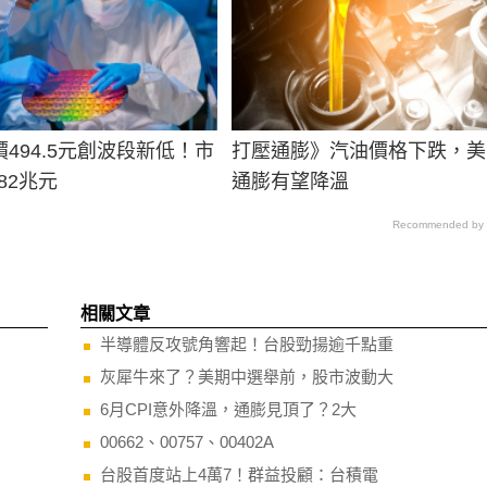
494.5元創波段新低！市
打壓通膨》汽油價格下跌，美
82兆元
通膨有望降溫
Recommended by
相關文章
半導體反攻號角響起！台股勁揚逾千點重
灰犀牛來了？美期中選舉前，股市波動大
6月CPI意外降溫，通膨見頂了？2大
00662、00757、00402A
台股首度站上4萬7！群益投顧：台積電