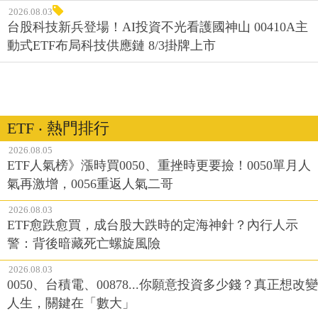
2026.08.03
台股科技新兵登場！AI投資不光看護國神山 00410A主
動式ETF布局科技供應鏈 8/3掛牌上市
ETF ‧ 熱門排行
2026.08.05
ETF人氣榜》漲時買0050、重挫時更要撿！0050單月人
氣再激增，0056重返人氣二哥
2026.08.03
ETF愈跌愈買，成台股大跌時的定海神針？內行人示
警：背後暗藏死亡螺旋風險
2026.08.03
0050、台積電、00878...你願意投資多少錢？真正想改變
人生，關鍵在「數大」