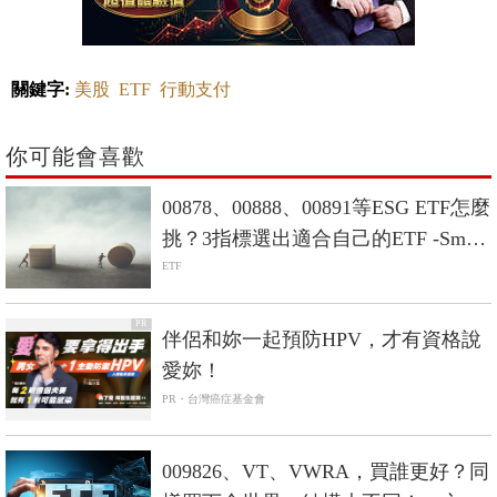
關鍵字:
美股
ETF
行動支付
你可能會喜歡
00878、00888、00891等ESG ETF怎麼
挑？3指標選出適合自己的ETF -Smart
智富ETF研究室
ETF
PR
伴侶和妳一起預防HPV，才有資格說
愛妳！
PR・台灣癌症基金會
009826、VT、VWRA，買誰更好？同