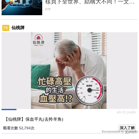
樣買下全世界、結構大不同！一文完
整剖析
ETF
仙桃牌
PR
ads by popIn
【仙桃牌】保血平丸(去羚羊角)
深入了解
觀看次數 52,794次
Recommended by