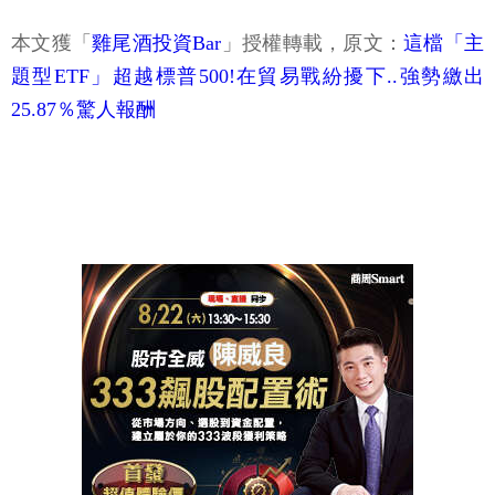
本文獲「
雞尾酒投資Bar
」授權轉載，原文：
這檔「主
題型ETF」超越標普500!在貿易戰紛擾下..強勢繳出
25.87％驚人報酬