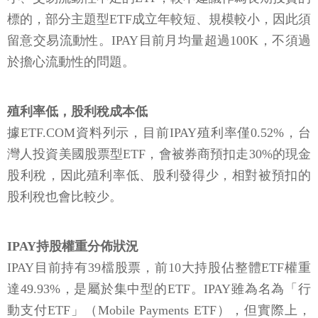
標的，部分主題型ETF成立年較短、規模較小，因此須
留意交易流動性。IPAY目前月均量超過100K，不須過
於擔心流動性的問題。
殖利率低，股利稅成本低
據ETF.COM資料列示，目前IPAY殖利率僅0.52%，台
灣人投資美國股票型ETF，會被券商預扣走30%的現金
股利稅，因此殖利率低、股利發得少，相對被預扣的
股利稅也會比較少。
IPAY持股權重分佈狀況
IPAY目前持有39檔股票，前10大持股佔整體ETF權重
達49.93%，是屬於集中型的ETF。IPAY雖為名為「行
動支付ETF」（Mobile Payments ETF），但實際上，