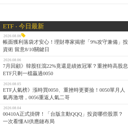
ETF ‧ 今日最新
2026.08.06
帳面獲利落袋才安心！理財專家揭密「9%攻守兼備」投
資術 留意8/10關鍵日
2026.08.06
7月回顧》韓股狂瀉22%竟還是績效冠軍？重挫時高股息
ETF只剩一檔贏過0050
2026.08.05
ETF人氣榜》漲時買0050、重挫時更要撿！0050單月人
氣再激增，0056重返人氣二哥
2026.08.04
00410A正式掛牌！「台版主動QQQ」投資哪些股票？
一次看懂AI供應鏈布局