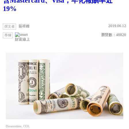
含Mastercard、Visa，年化報酬率近
19%
2019.06.12
翁祥維
撰文者
瀏覽數：
48820
專欄
財富線上
Dreamstime, CC0.