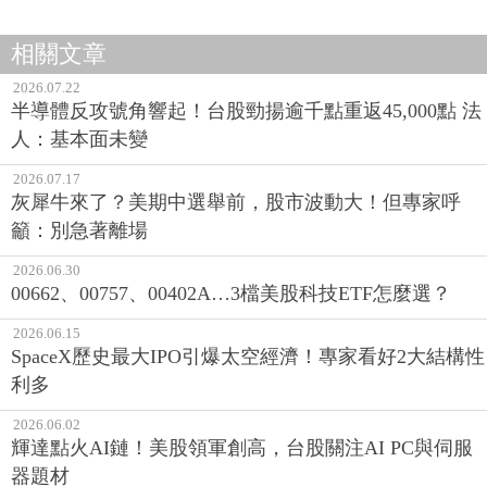
相關文章
2026.07.22
半導體反攻號角響起！台股勁揚逾千點重返45,000點 法
人：基本面未變
2026.07.17
灰犀牛來了？美期中選舉前，股市波動大！但專家呼
籲：別急著離場
2026.06.30
00662、00757、00402A…3檔美股科技ETF怎麼選？
2026.06.15
SpaceX歷史最大IPO引爆太空經濟！專家看好2大結構性
利多
2026.06.02
輝達點火AI鏈！美股領軍創高，台股關注AI PC與伺服
器題材