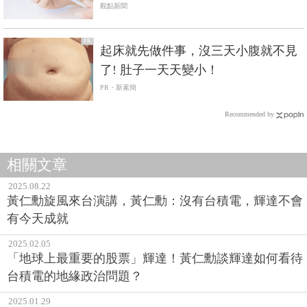
觀點新聞
PR
起床就先做件事，沒三天小腹就不見
了! 肚子一天天變小！
PR・新素簡
Recommended by
相關文章
2025.08.22
黃仁勳旋風來台演講，黃仁勳：沒有台積電，輝達不會
有今天成就
2025.02.05
「地球上最重要的股票」輝達！黃仁勳談輝達如何看待
台積電的地緣政治問題？
2025.01.29