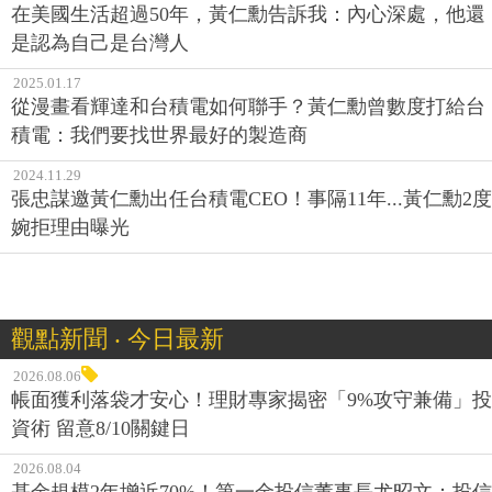
在美國生活超過50年，黃仁勳告訴我：內心深處，他還
是認為自己是台灣人
2025.01.17
從漫畫看輝達和台積電如何聯手？黃仁勳曾數度打給台
積電：我們要找世界最好的製造商
2024.11.29
張忠謀邀黃仁勳出任台積電CEO！事隔11年...黃仁勳2度
婉拒理由曝光
觀點新聞 ‧ 今日最新
2026.08.06
帳面獲利落袋才安心！理財專家揭密「9%攻守兼備」投
資術 留意8/10關鍵日
2026.08.04
基金規模2年增近70%！第一金投信董事長尤昭文：投信