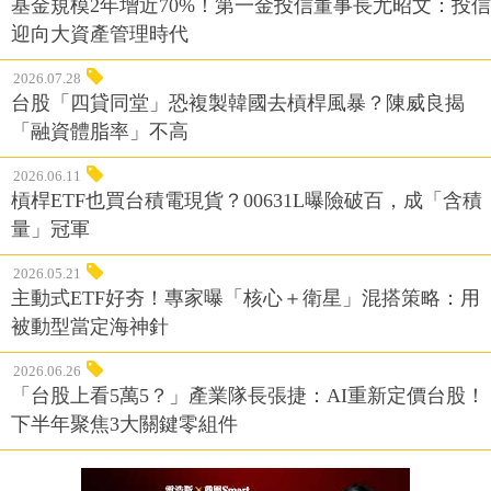
基金規模2年增近70%！第一金投信董事長尤昭文：投信
迎向大資產管理時代
2026.07.28
台股「四貸同堂」恐複製韓國去槓桿風暴？陳威良揭
「融資體脂率」不高
2026.06.11
槓桿ETF也買台積電現貨？00631L曝險破百，成「含積
量」冠軍
2026.05.21
主動式ETF好夯！專家曝「核心＋衛星」混搭策略：用
被動型當定海神針
2026.06.26
「台股上看5萬5？」產業隊長張捷：AI重新定價台股！
下半年聚焦3大關鍵零組件