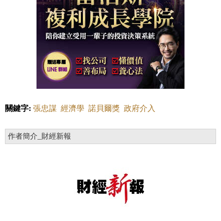
關鍵字:
張忠謀
經濟學
諾貝爾獎
政府介入
作者簡介_財經新報