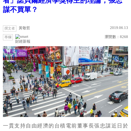
者」諾貝爾經濟學獎得主的理論，張忠
謀不買單？
2019.06.13
黃敬哲
撰文者
瀏覽數：
8268
專欄
財經新報
一貫支持自由經濟的台積電前董事長張忠謀近日於