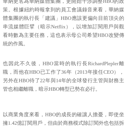
華納更名為華納媒體集團，更開始干涉調整HBO的政
策。根據紐約時報拿到的員工會議錄音來看，華納媒
體集團的執行長「建議」HBO應該更偏向目前頂尖的
串流媒體巨擘（暗示Netflix），以增加訂閱用戶與觀
看時數為主要任務，這也表示母公司希望HBO改變傳
統的作風。
也因此不久後，HBO當時的執行長RichardPlepler離
職，而他在HBO已工作了36年（2013年接任CEO），
另外在HBO待了22年與14年的全球發行主管與財務主
管也相繼離職，暗示HBO轉型已勢在必行。
以商業角度來看，HBO的成長的確讓人擔憂，即使坐
擁1.42億訂閱用戶，但由於商務模式除訂閱外也包括拆