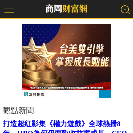
觀點新聞
打造超紅影集《權力遊戲》全球熱播8