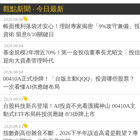
觀點新聞 ‧ 今日最新
2026.08.06
帳面獲利落袋才安心！理財專家揭密「9%攻守兼備」投
資術 留意8/10關鍵日
2026.08.04
基金規模2年增近70%！第一金投信董事長尤昭文：投信
迎向大資產管理時代
2026.08.04
00410A正式掛牌！「台版主動QQQ」投資哪些股票？
一次看懂AI供應鏈布局
2026.08.03
台股科技新兵登場！AI投資不光看護國神山 00410A主
動式ETF布局科技供應鏈 8/3掛牌上市
2026.08.03
指數創高但雜音不斷，2026下半年該追高還是觀望？專