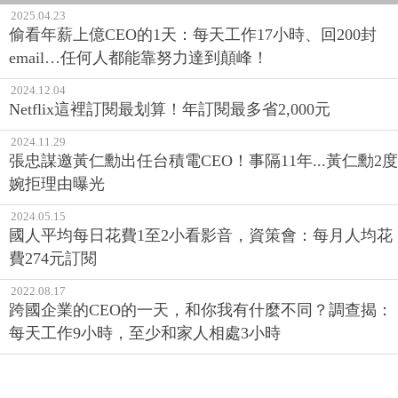
2025.04.23
偷看年薪上億CEO的1天：每天工作17小時、回200封
email…任何人都能靠努力達到顛峰！
2024.12.04
Netflix這裡訂閱最划算！年訂閱最多省2,000元
2024.11.29
張忠謀邀黃仁勳出任台積電CEO！事隔11年...黃仁勳2度
婉拒理由曝光
2024.05.15
國人平均每日花費1至2小看影音，資策會：每月人均花
費274元訂閱
2022.08.17
跨國企業的CEO的一天，和你我有什麼不同？調查揭：
每天工作9小時，至少和家人相處3小時