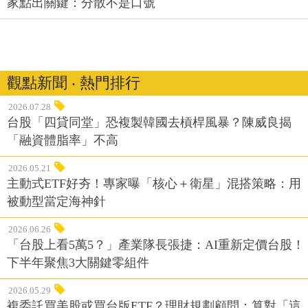
家點出關鍵：分散不是口號
觀點新聞 ‧ 熱門排行
2026.07.28
台股「四貸同堂」恐複製韓國去槓桿風暴？陳威良揭
「融資體脂率」不高
2026.05.21
主動式ETF好夯！專家曝「核心＋衛星」混搭策略：用
被動型當定海神針
2026.06.26
「台股上看5萬5？」產業隊長張捷：AI重新定價台股！
下半年聚焦3大關鍵零組件
2026.05.29
複委託買美股或買台版ETF？理財規劃顧問：算對「這