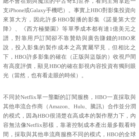
總不會在劍與魔法的中古奇幻世界，看到主角拿起一
支iPhone或Galaxy手機吧）。事實上HBO對影集投資向
來算大方，因此許多HBO製播的影集《諾曼第大空
降》、《西方極樂園》等單季成本都有達1億美元之
譜，對靠用戶訂閱卻不靠贊助與廣告賺錢的HBO來
說，投入影集的製作成本之高實屬罕見，但相比之
下，HBO許多影集的確在（正版與盜版的）收視戶間
有高度評價，顯見HBO的確在影視內容投資有獨到眼
光（當然，也有看走眼的時候）。
不同於Netflix單一壟斷的訂閱服務，HBO一直採取與
其他串流合作商（Amazon、Hulu、騰訊）合作並分潤
的模式，因為HBO很清楚在高成本的製作壓力下，內
容無法像Netflix那樣，靠著控制成本產出最多觀看時
間，採取與其他串流商服務不同的模式，HBO的全球