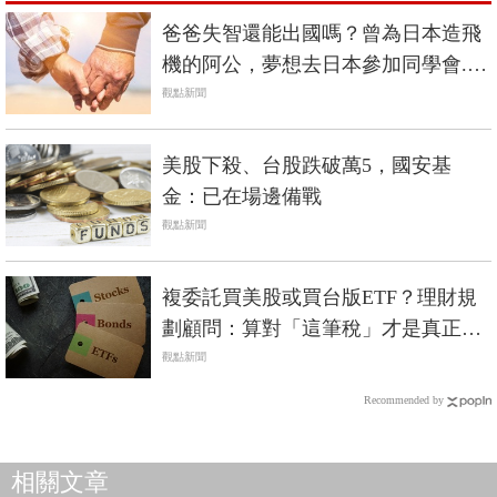
爸爸失智還能出國嗎？曾為日本造飛
機的阿公，夢想去日本參加同學會...
一個溫馨故事看失智長輩圓夢
觀點新聞
美股下殺、台股跌破萬5，國安基
金：已在場邊備戰
觀點新聞
複委託買美股或買台版ETF？理財規
劃顧問：算對「這筆稅」才是真正報
酬
觀點新聞
Recommended by
相關文章