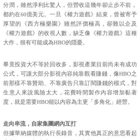
分潤，雖然淨利比驚人，但營收這幾年卻止步不前，
都約在60億美元。一旦《權力遊戲》結束，曾被寄予
厚望的《西方極樂園》雖然評價極高，卻難以企及
《權力遊戲》的收視人數，缺乏像《權力遊戲》這種
大作，很有可能成為HBO的隱憂。
畢竟投資大不等於回收多，影視產業目前尚未有成功
公式，可讓大部分影視內容純靠觀看賺錢，像HBO之
前那樣不靠贊助、不靠廣告只靠訂閱賺錢的模式，對
生意人來說風險太大，花費時間製作內容增加黏著
度，就是需要HBO能以內容為主更「多角化」經營。
走向串流，自家集團網內互打
但據華納媒體的執行長錄音，其實他真正的意思看起