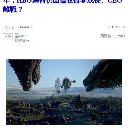
年，HBO為何仍面臨收益零成長、CEO
離職？
DindoLin
2019.05.15
撰文者
瀏覽數：
12903
專欄
財經新報