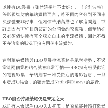
以擁有DC漫畫（雖然這幾年不太好）、《哈利波特》
等影視智財的華納媒體而言，將不同內容分到不同串
流媒體並非好事，但相信華納高層也了解這問題，或
許是因為HBO目前簽訂的分潤合約較複雜，但華納卻
又必須儘快擁有完全獨立自主的串流媒體，因此不得
不在這樣的狀況下擁有兩個串流媒體。
這對華納媒體與HBO發展串流業務是絕對劣勢，不過
當這兩個業務結合就會非常可怕──HBO擁有極受歡迎
的電視影集，華納則有一堆受歡迎的電影智財，一旦
兩者成功結合，的確會造成Netflix與Disney+的威脅。
HBO能否持續榮耀仍是未定之天
或許有人會認為HBO失去初衷，是否還能持續打造受