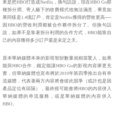
來是把HBO打造成Netflix，換句話說，現在HBO Go那
種拆分潤、寄人籬下的收費模式他無法滿意，畢竟如
果同樣是1.4億訂戶，肯定是Netflix獲得的營收更高──
因HBO的營收利潤都被合作夥伴拆分了。但換句話
說，如果不是靠著拆分利潤的合作方式，HBO能靠自
己的內容獲得多少訂戶還是未定之天。
原本華納媒體本身的影視智財數量就相當驚人，如果
能與HBO合作，鐵定能讓HBO Go的影視內容庫更充
實，但華納媒體也宣布將於2019年第四季推出自有串
流媒體，代表著兩方內容將會彼此競爭（或許也是因
產品定位有區隔），最終很可能會將HBO的內容併入
華納媒體的串流服務，或是華納媒體的內容併入
HBO。