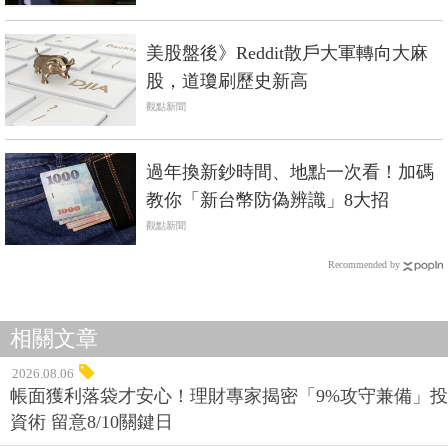
美股盤後》Reddit散戶大軍轉向大麻
股，道瓊刷歷史新高
觀點新聞
過年換新鈔時間、地點一次看！加碼
教你「新台幣防偽辨識」8大招
觀點新聞
Recommended by
相關文章
2026.08.06
帳面獲利落袋才安心！理財專家揭密「9%攻守兼備」投
資術 留意8/10關鍵日