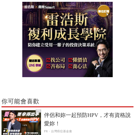
你可能會喜歡
PR
伴侶和妳一起預防HPV，才有資格說
愛妳！
PR・台灣癌症基金會