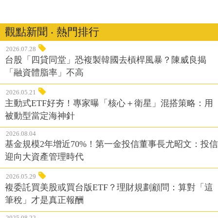
觀點新聞 ‧ 熱門排行
2026.07.28
台股「四貸同堂」恐複製韓國去槓桿風暴？陳威良揭
「融資體脂率」不高
2026.05.21
主動式ETF好夯！專家曝「核心＋衛星」混搭策略：用
被動型當定海神針
2026.08.04
基金規模2年增近70%！第一金投信董事長尤昭文：投信
迎向大資產管理時代
2026.05.29
複委託買美股或買台版ETF？理財規劃顧問：算對「這
筆稅」才是真正報酬
2025.08.22