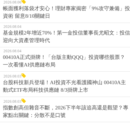
2026.08.06
帳面獲利落袋才安心！理財專家揭密「9%攻守兼備」投
資術 留意8/10關鍵日
2026.08.04
基金規模2年增近70%！第一金投信董事長尤昭文：投信
迎向大資產管理時代
2026.08.04
00410A正式掛牌！「台版主動QQQ」投資哪些股票？
一次看懂AI供應鏈布局
2026.08.03
台股科技新兵登場！AI投資不光看護國神山 00410A主
動式ETF布局科技供應鏈 8/3掛牌上市
2026.08.03
指數創高但雜音不斷，2026下半年該追高還是觀望？專
家點出關鍵：分散不是口號