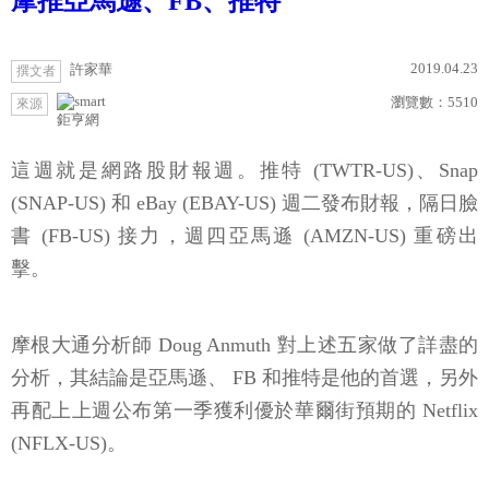
摩推亞馬遜、FB、推特
2019.04.23
許家華
撰文者
瀏覽數：
5510
來源
鉅亨網
這週就是網路股財報週。推特 (TWTR-US)、Snap
(SNAP-US) 和 eBay (EBAY-US) 週二發布財報，隔日臉
書 (FB-US) 接力，週四亞馬遜 (AMZN-US) 重磅出
擊。
摩根大通分析師 Doug Anmuth 對上述五家做了詳盡的
分析，其結論是亞馬遜、 FB 和推特是他的首選，另外
再配上上週公布第一季獲利優於華爾街預期的 Netflix
(NFLX-US)。