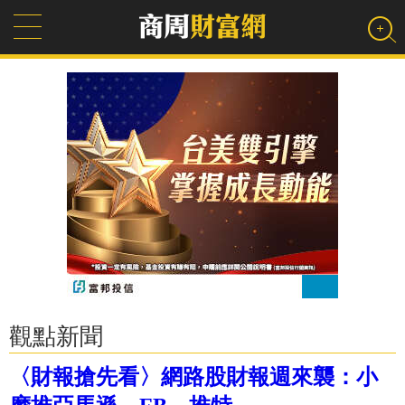
觀點新聞
〈財報搶先看〉網路股財報週來襲：小