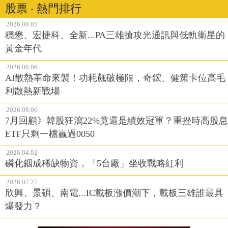
股票 ‧ 熱門排行
2026.08.05
穩懋、宏捷科、全新...PA三雄搶攻光通訊與低軌衛星的
黃金年代
2026.08.06
AI散熱革命來襲！功耗飆破極限，奇鋐、健策卡位高毛
利散熱新戰場
2026.08.06
7月回顧》韓股狂瀉22%竟還是績效冠軍？重挫時高股息
ETF只剩一檔贏過0050
2026.04.02
磷化銦成稀缺物資，「5台廠」坐收戰略紅利
2026.07.27
欣興、景碩、南電...IC載板漲價潮下，載板三雄誰最具
爆發力？