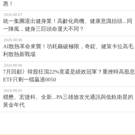
惠！
2026.08.07
統一集團退出健身業！高齡化商機、健康意識抬頭...同
一陣風，健身三巨頭命運大不同？
2026.08.06
AI散熱革命來襲！功耗飆破極限，奇鋐、健策卡位高毛
利散熱新戰場
2026.08.06
7月回顧》韓股狂瀉22%竟還是績效冠軍？重挫時高股息
ETF只剩一檔贏過0050
2026.08.05
穩懋、宏捷科、全新...PA三雄搶攻光通訊與低軌衛星的
黃金年代