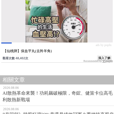
ads by popIn
【仙桃牌】保血平丸(去羚羊角)
深入了解
觀看次數 48,402次
Recommended by
相關文章
2026.08.06
AI散熱革命來襲！功耗飆破極限，奇鋐、健策卡位高毛
利散熱新戰場
2026.08.06