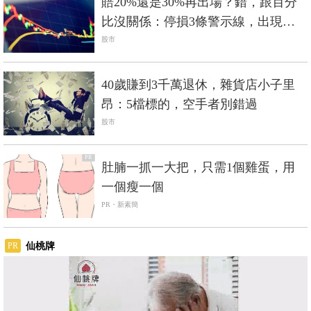
賠20%還是30%再出場？錯，跟百分
比沒關係：停損3條警示線，出現就
收手
股市
40歲賺到3千萬退休，雜貨店小子里
昂：5檔標的，空手者別錯過
股市
PR
肚腩一抓一大把，只需1個雞蛋，用
一個瘦一個
PR・新素簡
仙桃牌
PR