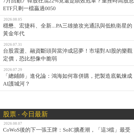
7月回顧》韓股狂瀉22%竟還是績效冠軍？重挫時高股息
ETF只剩一檔贏過0050
2026.08.05
穩懋、宏捷科、全新...PA三雄搶攻光通訊與低軌衛星的
黃金年代
2026.07.31
台股震盪、融資斷頭與當沖成惡夢！市場對AI股的樂觀
定價，恐比想像中脆弱
2026.07.29
「總鋪師」進化論：鴻海如何靠併購，把製造底氣煉成
AI護城河？
股票 ‧ 今日最新
2026.08.07
CoWoS後的下一張王牌：SoIC擴產潮，「這3檔」最受