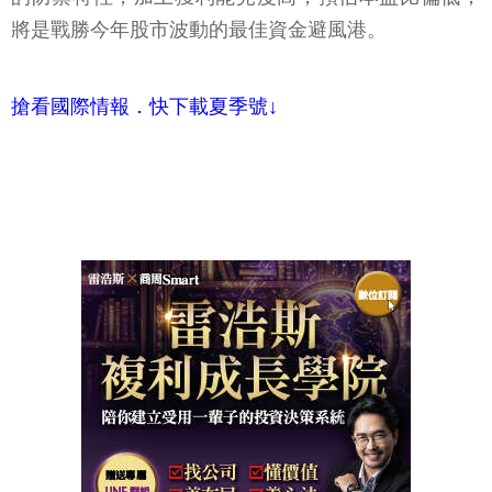
將是戰勝今年股市波動的最佳資金避風港。
搶看國際情報．快下載夏季號↓