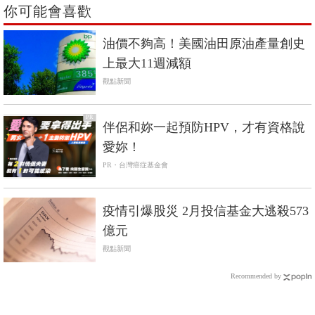
你可能會喜歡
油價不夠高！美國油田原油產量創史
上最大11週減額
觀點新聞
PR
伴侶和妳一起預防HPV，才有資格說
愛妳！
PR・台灣癌症基金會
疫情引爆股災 2月投信基金大逃殺573
億元
觀點新聞
Recommended by