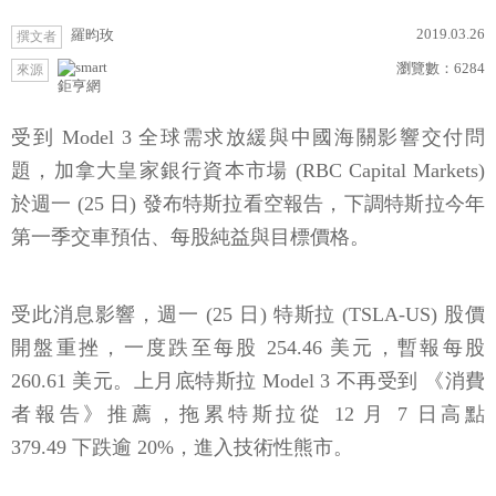
2019.03.26
羅昀玫
撰文者
瀏覽數：
6284
來源
鉅亨網
受到 Model 3 全球需求放緩與中國海關影響交付問
題，加拿大皇家銀行資本市場 (RBC Capital Markets)
於週一 (25 日) 發布特斯拉看空報告，下調特斯拉今年
第一季交車預估、每股純益與目標價格。
受此消息影響，週一 (25 日) 特斯拉 (TSLA-US) 股價
開盤重挫，一度跌至每股 254.46 美元，暫報每股
260.61 美元。上月底特斯拉 Model 3 不再受到 《消費
者報告》推薦，拖累特斯拉從 12 月 7 日高點
379.49 下跌逾 20%，進入技術性熊市。