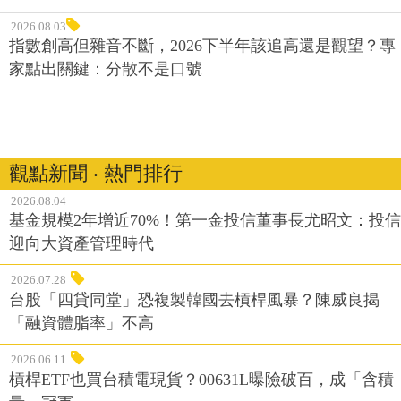
2026.08.03
指數創高但雜音不斷，2026下半年該追高還是觀望？專
家點出關鍵：分散不是口號
觀點新聞 ‧ 熱門排行
2026.08.04
基金規模2年增近70%！第一金投信董事長尤昭文：投信
迎向大資產管理時代
2026.07.28
台股「四貸同堂」恐複製韓國去槓桿風暴？陳威良揭
「融資體脂率」不高
2026.06.11
槓桿ETF也買台積電現貨？00631L曝險破百，成「含積