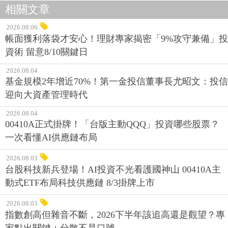
相關文章
2026.08.06
帳面獲利落袋才安心！理財專家揭密「9%攻守兼備」投
資術 留意8/10關鍵日
2026.08.04
基金規模2年增近70%！第一金投信董事長尤昭文：投信
迎向大資產管理時代
2026.08.04
00410A正式掛牌！「台版主動QQQ」投資哪些股票？
一次看懂AI供應鏈布局
2026.08.03
台股科技新兵登場！AI投資不光看護國神山 00410A主
動式ETF布局科技供應鏈 8/3掛牌上市
2026.08.03
指數創高但雜音不斷，2026下半年該追高還是觀望？專