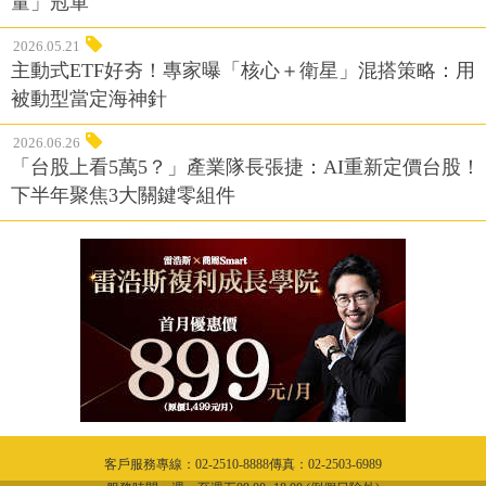
量」冠軍
2026.05.21
主動式ETF好夯！專家曝「核心＋衛星」混搭策略：用
被動型當定海神針
2026.06.26
「台股上看5萬5？」產業隊長張捷：AI重新定價台股！
下半年聚焦3大關鍵零組件
客戶服務專線：02-2510-8888傳真：02-2503-6989