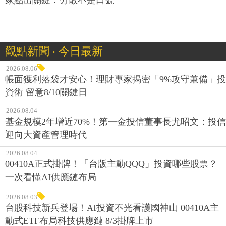
家點出關鍵：分散不是口號
觀點新聞 ‧ 今日最新
2026.08.06
帳面獲利落袋才安心！理財專家揭密「9%攻守兼備」投
資術 留意8/10關鍵日
2026.08.04
基金規模2年增近70%！第一金投信董事長尤昭文：投信
迎向大資產管理時代
2026.08.04
00410A正式掛牌！「台版主動QQQ」投資哪些股票？
一次看懂AI供應鏈布局
2026.08.03
台股科技新兵登場！AI投資不光看護國神山 00410A主
動式ETF布局科技供應鏈 8/3掛牌上市