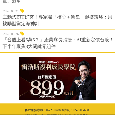
量」冠軍
2026.05.21
主動式ETF好夯！專家曝「核心＋衛星」混搭策略：用
被動型當定海神針
2026.06.26
「台股上看5萬5？」產業隊長張捷：AI重新定價台股！
下半年聚焦3大關鍵零組件
客戶服務專線：02-2510-8888傳真：02-2503-6989