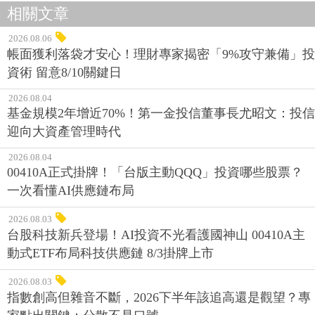
相關文章
2026.08.06
帳面獲利落袋才安心！理財專家揭密「9%攻守兼備」投
資術 留意8/10關鍵日
2026.08.04
基金規模2年增近70%！第一金投信董事長尤昭文：投信
迎向大資產管理時代
2026.08.04
00410A正式掛牌！「台版主動QQQ」投資哪些股票？
一次看懂AI供應鏈布局
2026.08.03
台股科技新兵登場！AI投資不光看護國神山 00410A主
動式ETF布局科技供應鏈 8/3掛牌上市
2026.08.03
指數創高但雜音不斷，2026下半年該追高還是觀望？專