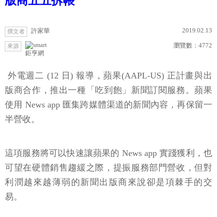
版商五五拆帳
2019.02.13
許家華
撰文者
瀏覽數：
4772
來源
鉅亨網
外電週二 (12 日) 報導，蘋果(AAPL-US) 正計畫與出
版商合作，推出一種「吃到飽」新聞訂閱服務。蘋果
使用 News app 匯集跨媒體渠道的新聞內容，再保留一
半營收。
這項服務將可以快速讓蘋果的 News app 實踐獲利，也
可望在硬體銷售趨緩之際，提振服務部門營收，但對
利潤越來越薄弱的新聞出版商來說卻是項棘手的交
易。