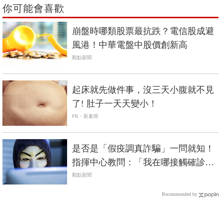
你可能會喜歡
崩盤時哪類股票最抗跌？電信股成避
風港！中華電盤中股價創新高
觀點新聞
PR
起床就先做件事，沒三天小腹就不見
了! 肚子一天天變小！
PR・新素簡
是否是「假疫調真詐騙」一問就知！
指揮中心教問：「我在哪接觸確診
者？」
觀點新聞
Recommended by