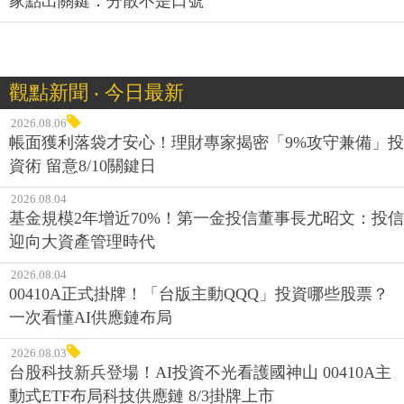
家點出關鍵：分散不是口號
觀點新聞 ‧ 今日最新
2026.08.06
帳面獲利落袋才安心！理財專家揭密「9%攻守兼備」投
資術 留意8/10關鍵日
2026.08.04
基金規模2年增近70%！第一金投信董事長尤昭文：投信
迎向大資產管理時代
2026.08.04
00410A正式掛牌！「台版主動QQQ」投資哪些股票？
一次看懂AI供應鏈布局
2026.08.03
台股科技新兵登場！AI投資不光看護國神山 00410A主
動式ETF布局科技供應鏈 8/3掛牌上市