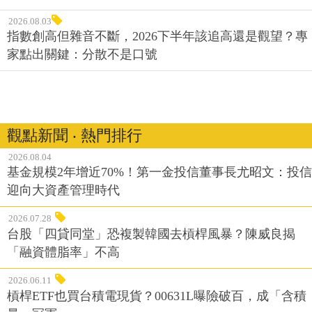
2026.08.03
指數創高但雜音不斷，2026下半年該追高還是觀望？專
家點出關鍵：分散不是口號
觀點新聞 ‧ 熱門排行
2026.08.04
基金規模2年增近70%！第一金投信董事長尤昭文：投信
迎向大資產管理時代
2026.07.28
台股「四貸同堂」恐複製韓國去槓桿風暴？陳威良揭
「融資體脂率」不高
2026.06.11
槓桿ETF也買台積電現貨？00631L曝險破百，成「含積