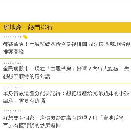
房地產 ‧ 熱門排行
2026.08.07
都審通過！土城暫緩區縫合最後拼圖 司法園區釋地將創
推案高峰
2026.07.29
全民瘋股市，現在「由股轉房」好嗎？內行人點破：先
想想巴菲特的這句話
2026.07.28
單身貴族遺產分配要記得：想把遺產給兄弟姐妹的小孩
繼承，需要有遺囑
2026.07.22
好想要有個家！房價愈炒愈高有道理？用「賣地瓜預
言」看懂背後的炒房邏輯