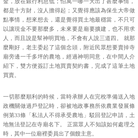
金，放在銀行利息低；怕萬一哪一天出了甚麼事情，
都是十方財，沒人擔得起；又覺得應該為保生大帝做
點事情，想來想去，還是覺得買土地最穩當，不只可
以讓現金不要那麼多，未來要是廟要擴建，也不用求
人，而且說是幫神明買地，不會有人說三道四。 就那
麼剛好，老主委起了這個念頭，附近民眾想要賣掉寺
廟旁邊一千多坪的農地，經過神明同意，在中間人介
紹下，雙方便簽訂土地買賣契約書，完成了這筆土地
買賣。
一切那麼順利的時候，當時承辦人在完稅準備送入地
政機關做過戶登記時，卻被地政事務所依農業發展條
例第33條「私法人不得承受農地」駁回登記申請，土
地無法登記在寺廟名下。 正當眾人不知該如何處理之
時，其中一位廟裡委員出了個餿主意。