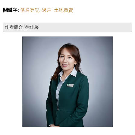
關鍵字:
借名登記
過戶
土地買賣
作者簡介_徐佳馨