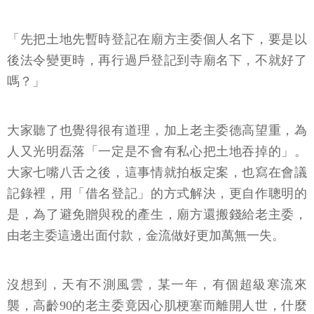
「先把土地先暫時登記在廟方主委個人名下，要是以
後法令變更時，再行過戶登記到寺廟名下，不就好了
嗎？」
大家聽了也覺得很有道理，加上老主委德高望重，為
人又光明磊落「一定是不會有私心把土地吞掉的」。
大家七嘴八舌之後，這事情就拍板定案，也寫在會議
記錄裡，用「借名登記」的方式解決，更自作聰明的
是，為了避免贈與稅的產生，廟方還搬錢給老主委，
由老主委這邊出面付款，金流做好更加萬無一失。
沒想到，天有不測風雲，某一年，有個超級寒流來
襲，高齡90的老主委竟因心肌梗塞而離開人世，什麼