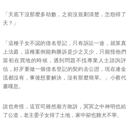
「天底下沒那麼多劫數，之前沒規劃清楚，怎怨得了
天？」
「這種子女不認的借名登記，只有訴訟一途，就算真
上法庭，這種案例能夠勝訴是少之又少，只能怪他們
當初在買地的時候，遇到問題不找專業人士諮詢評
估，好歹要做一個借名登記的契約去公證，現在連金
流都沒有，事後想要解決，沒有那麼簡單。」小蔡代
書嘆息。
說也奇怪，這官司雖然廟方敗訴，冥冥之中神明也給
了公道，老主委子女得了土地，家中卻也雞犬不寧。