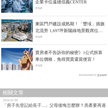
企業卡位遠雄信義CENTER
房地產
東區門戶建設成熟期！「豐琙」插旗
北流旁 1,697坪新陽綠地景觀席位限
量登場
房地產
賣房者不告訴你的秘密》1公式拆算
車位價格，免得買貴還當便宜！
房地產
Recommended by
相關文章
2026.01.09
「房子先登記給長子...」父母後悔怎麼辦？房產要再過