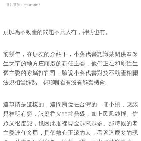
圖片來源：dreamstime
別以為不動產的問題不只人有，神明也有。
前幾年，在朋友的介紹下，小蔡代書認識某間供奉保
生大帝的地方庄頭廟的新任主委，他們正在和剛往生
舊主委的家屬打官司，聽說小蔡代書對於不動產相關
法規相當嫻熟，想聊聊看有沒有解套機會。
這事情是這樣的，這間廟位在台灣的一個小鎮，應該
是神明有靈，該廟香火非常鼎盛，加上民風純樸、信
眾又很虔誠，也因此廟裡現金越來越多。那時候的老
主委連任多屆，是個熱心正派的人，看著這麼多的現