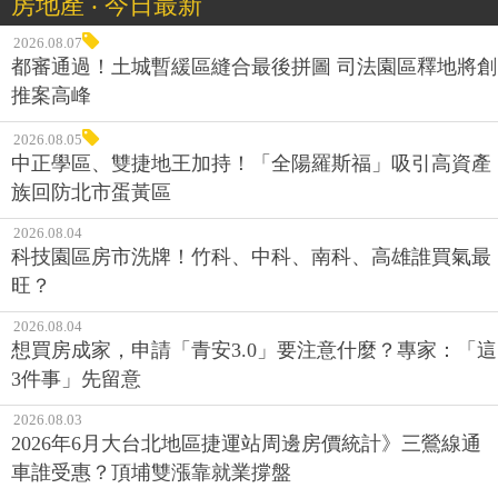
房地產 ‧ 今日最新
2026.08.07
都審通過！土城暫緩區縫合最後拼圖 司法園區釋地將創
推案高峰
2026.08.05
中正學區、雙捷地王加持！「全陽羅斯福」吸引高資產
族回防北市蛋黃區
2026.08.04
科技園區房市洗牌！竹科、中科、南科、高雄誰買氣最
旺？
2026.08.04
想買房成家，申請「青安3.0」要注意什麼？專家：「這
3件事」先留意
2026.08.03
2026年6月大台北地區捷運站周邊房價統計》三鶯線通
車誰受惠？頂埔雙漲靠就業撐盤