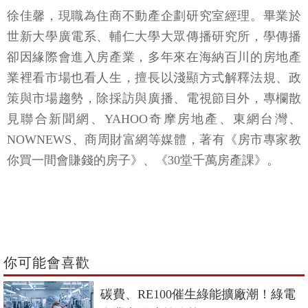
徐佳馨，現職為住商不動產企劃研究室經理。畢業於
世新大學廣電系、輔仁大學大眾傳播研究所，學傳播
卻因緣際會進入房產業，多年來在海納百川的房地產
業裡看市場也看人生，擅長以淺顯方式解釋法規、政
策與市場趨勢，除採訪與廣播、電視節目外，專欄散
見聯合新聞網、YAHOO奇摩房地產、東網台灣、
NOWNEWS、商周財富網等媒體，著有《房市專家教
你買一間會賺錢的房子》、《30堂千萬房產課》。
你可能會喜歡
碳費、RE100催生綠能擴廠潮！綠電