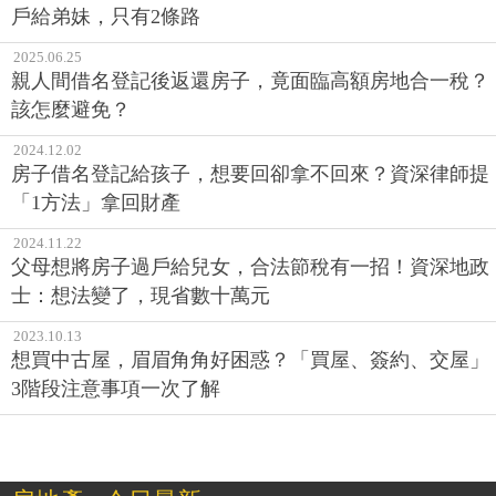
戶給弟妹，只有2條路
2025.06.25
親人間借名登記後返還房子，竟面臨高額房地合一稅？
該怎麼避免？
2024.12.02
房子借名登記給孩子，想要回卻拿不回來？資深律師提
「1方法」拿回財產
2024.11.22
父母想將房子過戶給兒女，合法節稅有一招！資深地政
士：想法變了，現省數十萬元
2023.10.13
想買中古屋，眉眉角角好困惑？「買屋、簽約、交屋」
3階段注意事項一次了解