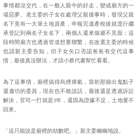
事情都沒交代，在一般人眼中的好走，變成廟方的一
場惡夢。老主委的子女在處理父親後事時，發現父親
名下竟有一大筆土地資產，申報完遺產稅後就逕行繼
承登記到兩名子女名下，兩個人還來個避不見面；這
段時間廟方也透過管道想要聯繫，在改選主委的時候
也請新主委告知，但子女矢口否認爸爸有交代這事
情，最後真沒辦法，才請小蔡代書幫忙看看。
為了這事情，廟裡搞得烏煙瘴氣，當初那個出鬼點子
還邀功的委員，現在也不敢說話，最後還是透過訴訟
解決，官司一打就是3年，還因為證據不足，土地要不
回來。
「這只能說是廟裡的劫數吧。」新主委幽幽地說。