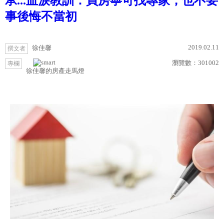
承...血淚教訓：買房寧可找專家，也不要
事後悔不當初
2019.02.11
徐佳馨
撰文者
瀏覽數：
301002
專欄
徐佳馨的房產走馬燈