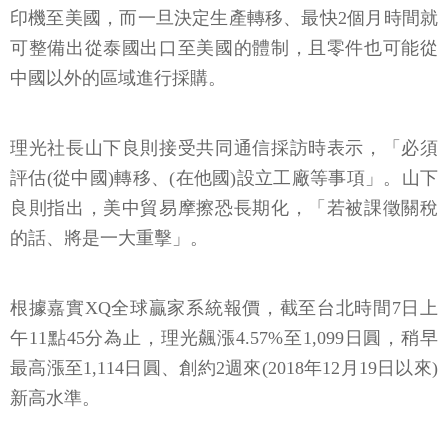
印機至美國，而一旦決定生產轉移、最快2個月時間就
可整備出從泰國出口至美國的體制，且零件也可能從
中國以外的區域進行採購。
理光社長山下良則接受共同通信採訪時表示，「必須
評估(從中國)轉移、(在他國)設立工廠等事項」。山下
良則指出，美中貿易摩擦恐長期化，「若被課徵關稅
的話、將是一大重擊」。
根據嘉實XQ全球贏家系統報價，截至台北時間7日上
午11點45分為止，理光飆漲4.57%至1,099日圓，稍早
最高漲至1,114日圓、創約2週來(2018年12月19日以來)
新高水準。