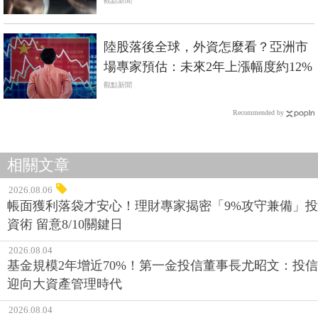
觀點新聞
陸股落後全球，外資怎麼看？亞洲市
場專家預估：未來2年上漲幅度約12%
觀點新聞
Recommended by
相關文章
2026.08.06
帳面獲利落袋才安心！理財專家揭密「9%攻守兼備」投
資術 留意8/10關鍵日
2026.08.04
基金規模2年增近70%！第一金投信董事長尤昭文：投信
迎向大資產管理時代
2026.08.04