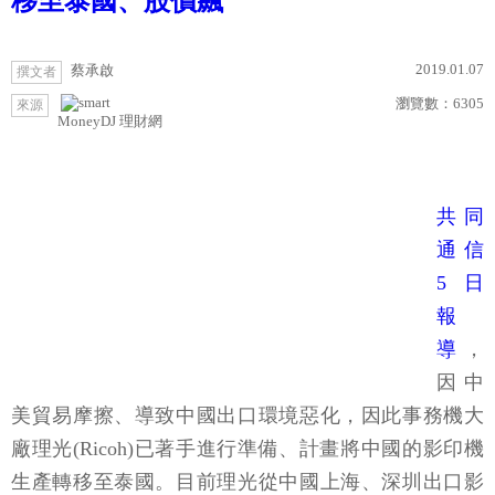
移至泰國、股價飆
2019.01.07
蔡承啟
撰文者
瀏覽數：
6305
來源
MoneyDJ 理財網
共同
通信
5日
報
導
，
因中
美貿易摩擦、導致中國出口環境惡化，因此事務機大
廠理光(Ricoh)已著手進行準備、計畫將中國的影印機
生產轉移至泰國。目前理光從中國上海、深圳出口影