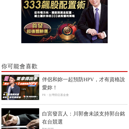
你可能會喜歡
PR
伴侶和妳一起預防HPV，才有資格說
愛妳！
PR・台灣癌症基金會
白宮發言人：川郭會未談支持郭台銘
在台競選