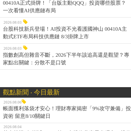
00410A正式掛牌！「台版主動QQQ」投資哪些股票？
一次看懂AI供應鏈布局
2026.08.03
台股科技新兵登場！AI投資不光看護國神山 00410A主
動式ETF布局科技供應鏈 8/3掛牌上市
2026.08.03
指數創高但雜音不斷，2026下半年該追高還是觀望？專
家點出關鍵：分散不是口號
觀點新聞 ‧ 今日最新
2026.08.06
帳面獲利落袋才安心！理財專家揭密「9%攻守兼備」投
資術 留意8/10關鍵日
2026.08.04