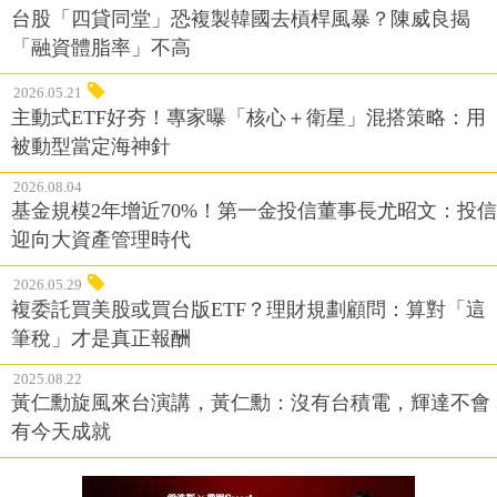
台股「四貸同堂」恐複製韓國去槓桿風暴？陳威良揭
「融資體脂率」不高
2026.05.21
主動式ETF好夯！專家曝「核心＋衛星」混搭策略：用
被動型當定海神針
2026.08.04
基金規模2年增近70%！第一金投信董事長尤昭文：投信
迎向大資產管理時代
2026.05.29
複委託買美股或買台版ETF？理財規劃顧問：算對「這
筆稅」才是真正報酬
2025.08.22
黃仁勳旋風來台演講，黃仁勳：沒有台積電，輝達不會
有今天成就