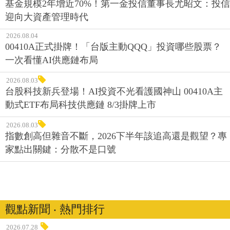
基金規模2年增近70%！第一金投信董事長尤昭文：投信
迎向大資產管理時代
2026.08.04
00410A正式掛牌！「台版主動QQQ」投資哪些股票？
一次看懂AI供應鏈布局
2026.08.03
台股科技新兵登場！AI投資不光看護國神山 00410A主
動式ETF布局科技供應鏈 8/3掛牌上市
2026.08.03
指數創高但雜音不斷，2026下半年該追高還是觀望？專
家點出關鍵：分散不是口號
觀點新聞 ‧ 熱門排行
2026.07.28