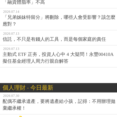
「融資體脂率」不高
2026.07.14
「兄弟姊妹特留分」將刪除，哪些人會受影響？該怎麼
應對？
2026.07.13
信託，不只是有錢人的工具，而是每個家庭的責任
2026.07.13
主動式 ETF 正夯，投資人心中 4 大疑問！永豐00410A
擬任基金經理人周力行親自解答
個人理財 ‧ 今日最新
2026.07.30
配偶不繼承遺產，要將遺產給小孩，記得：不用辦理拋
棄繼承權！