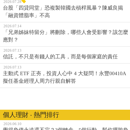
2026.07.28
台股「四貸同堂」恐複製韓國去槓桿風暴？陳威良揭
「融資體脂率」不高
2026.07.14
「兄弟姊妹特留分」將刪除，哪些人會受影響？該怎麼
應對？
2026.07.13
信託，不只是有錢人的工具，而是每個家庭的責任
2026.07.13
主動式 ETF 正夯，投資人心中 4 大疑問！永豐00410A
擬任基金經理人周力行親自解答
個人理財 ‧ 熱門排行
2026.06.10
覺得負債永遠還不完？3個轉念、5個行動，幫你擺脫負