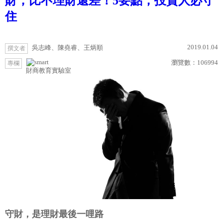
財，比不理財還差！5要點，投資人必守
住
2019.01.04
吳志峰、陳堯睿、王炳順
撰文者
瀏覽數：
106994
專欄
財商教育實驗室
守財，是理財最後一哩路