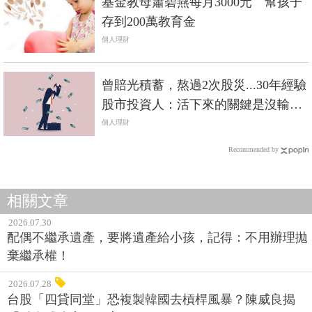
基金教母蕭碧燕每月3000元 幫孩子
存到200萬教育金
個人理財
曾賠光積蓄，熬過2次股災...30年經驗
股市投資人：活下來的關鍵是沒輸掉
自己！
個人理財
Recommended by
相關文章
2026.07.30
配偶不繼承遺產，要將遺產給小孩，記得：不用辦理拋
棄繼承權！
2026.07.28
台股「四貸同堂」恐複製韓國去槓桿風暴？陳威良揭