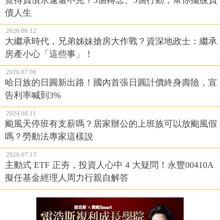
債人生
2026.06.12
大繼承時代，兄弟姊妹搶房大作戰？資深地政士：繼承
房產小心「這些事」！
2026.07.08
哈日族的日圓新出路！國內首張日圓計價終身壽險，宣
告利率喊到3%
2024.08.11
颱風天停班有支薪嗎？居家辦公的上班族可以放颱風假
嗎？勞動法專家這樣說
2026.07.13
主動式 ETF 正夯，投資人心中 4 大疑問！永豐00410A
擬任基金經理人周力行親自解答