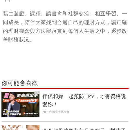
藉由遊戲、課程、讀書會和社群交流，相互學習、一
同成長，陪伴大家找到合適自己的理財方式，讓正確
的理財觀念與方法能落實到每個人生活之中，逐步改
善財務狀況。
你可能會喜歡
PR
伴侶和妳一起預防HPV，才有資格說
愛妳！
PR・台灣癌症基金會