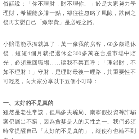
俗話說：「你不理財，財不理你。」於是大家努力學
理財，希望能多賺一點，卻往往忽略了風險，跌倒之
後再安慰自己「繳學費」是必經之路。
小賠還能承擔就算了，萬一像我的房客，60多歲退休
後，短短4個月就把退休金300多萬在台股市場中賠
光，必須重回職場……讓我不禁直呼：「理錯財，不
如不理財！」守財，是理財最後一哩路，其重要性不
可輕忽，向大家分享以下五個小叮嚀：
一、太好的不是真的
雖然是老生常談，但馬多夫騙局、南寧假投資等詐騙
案仍層出不窮，因為貪婪是人的天性之一。我們必須
時常提醒自己「太好的不是真的」，縱使有也輪不到