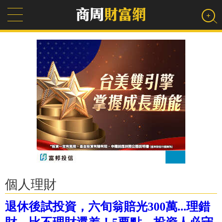
個人理財
退休後試投資，六旬翁賠光300萬...理錯