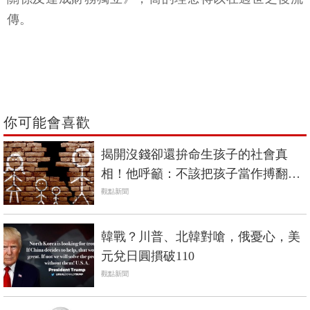
傳。
你可能會喜歡
揭開沒錢卻還拚命生孩子的社會真
相！他呼籲：不該把孩子當作搏翻身
的抽獎工具…
觀點新聞
韓戰？川普、北韓對嗆，俄憂心，美
元兌日圓摜破110
觀點新聞