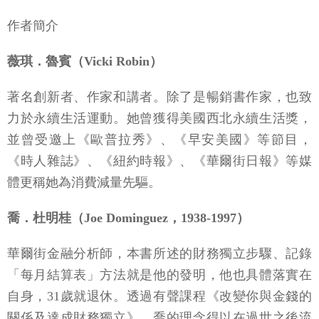
作者簡介
薇琪．魯賓（Vicki Robin）
著名創新者、作家和講者。除了是暢銷書作家，也致
力於永續生活運動。她曾獲得美國西北永續生活獎，
並曾受邀上《歐普拉秀》、《早安美國》等節目，
《時人雜誌》、《紐約時報》、《華爾街日報》等媒
體更稱她為消費減量先驅。
喬．杜明桂（Joe Dominguez，1938-1997）
華爾街金融分析師，本書所述的財務獨立步驟、記錄
「每月結算表」方法就是他的發明，他也具體落實在
自身，31歲就退休。透過有聲課程《改變你與金錢的
關係及達成財務獨立》，喬的理念得以在過世之後流