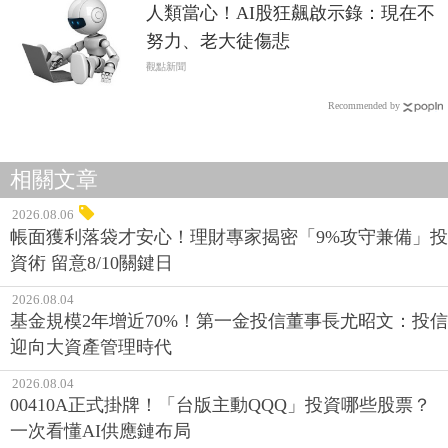
人類當心！AI股狂飆啟示錄：現在不
努力、老大徒傷悲
觀點新聞
Recommended by
相關文章
2026.08.06
帳面獲利落袋才安心！理財專家揭密「9%攻守兼備」投
資術 留意8/10關鍵日
2026.08.04
基金規模2年增近70%！第一金投信董事長尤昭文：投信
迎向大資產管理時代
2026.08.04
00410A正式掛牌！「台版主動QQQ」投資哪些股票？
一次看懂AI供應鏈布局