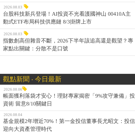
2026.08.03
台股科技新兵登場！AI投資不光看護國神山 00410A主
動式ETF布局科技供應鏈 8/3掛牌上市
2026.08.03
指數創高但雜音不斷，2026下半年該追高還是觀望？專
家點出關鍵：分散不是口號
觀點新聞 ‧ 今日最新
2026.08.06
帳面獲利落袋才安心！理財專家揭密「9%攻守兼備」投
資術 留意8/10關鍵日
2026.08.04
基金規模2年增近70%！第一金投信董事長尤昭文：投信
迎向大資產管理時代