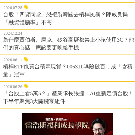
2026.07.28
台股「四貸同堂」恐複製韓國去槓桿風暴？陳威良揭
「融資體脂率」不高
2024.12.24
為什麼賈伯斯、庫克、矽谷高層都禁止小孩使用3C？他
們的真心話：應該要更晚給手機
2026.06.11
槓桿ETF也買台積電現貨？00631L曝險破百，成「含積
量」冠軍
2026.06.26
「台股上看5萬5？」產業隊長張捷：AI重新定價台股！
下半年聚焦3大關鍵零組件