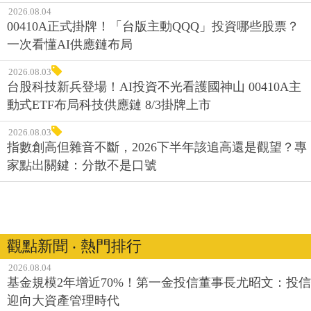
2026.08.04
00410A正式掛牌！「台版主動QQQ」投資哪些股票？
一次看懂AI供應鏈布局
2026.08.03
台股科技新兵登場！AI投資不光看護國神山 00410A主
動式ETF布局科技供應鏈 8/3掛牌上市
2026.08.03
指數創高但雜音不斷，2026下半年該追高還是觀望？專
家點出關鍵：分散不是口號
觀點新聞 ‧ 熱門排行
2026.08.04
基金規模2年增近70%！第一金投信董事長尤昭文：投信
迎向大資產管理時代