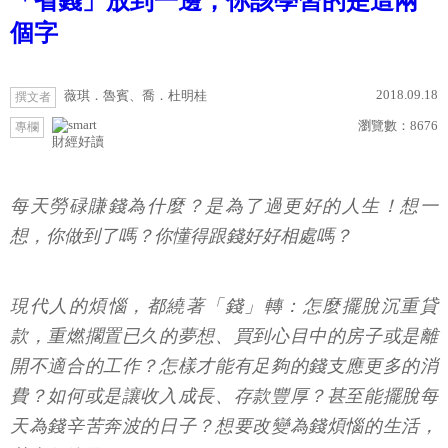
「省錢」放到一邊，你該學習的是這兩
個字
2018.09.18
薇琪．魯賓、喬．杜明桂
撰文者
瀏覽數：
8676
專欄
財經好讀
每天勞碌賺錢為什麼？是為了過更好的人生！想一
想，你做到了嗎？你懂得跟錢好好相處嗎？
現代人的煩惱，都繞著「錢」轉：怎麼擺脫沉重貸
款，重燃擱置已久的夢想、買到心目中的房子或是離
開不適合的工作？怎樣才能有足夠的錢支應更多的消
費？如何或是讓收入成長、存款豐厚？甚至能擺脫每
天為錢辛苦奔波的日子？想要改變為錢煩惱的生活，