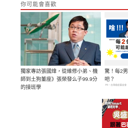
你可能會喜歡
獨家專訪張國煒，從維修小弟、機
驚！每2
師到土狗董座》張榮發么子99.9分
吧？
PR・台灣癌症基金會
的接班學