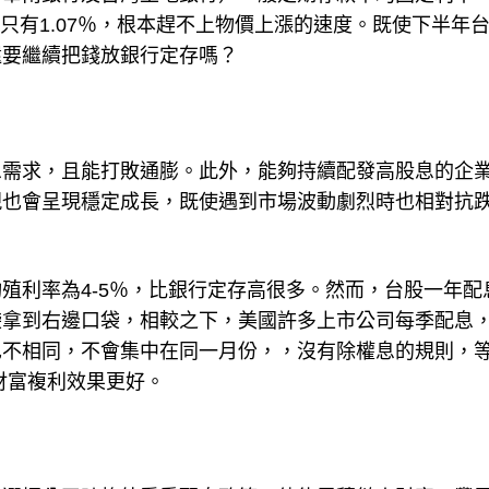
期更只有1.07％，根本趕不上物價上漲的速度。既使下半年
還要繼續把錢放銀行定存嗎？
息需求，且能打敗通膨。此外，能夠持續配發高股息的企
現也會呈現穩定成長，既使遇到市場波動劇烈時也相對抗
殖利率為4-5％，比銀行定存高很多。然而，台股一年配
袋拿到右邊口袋，相較之下，美國許多上市公司每季配息
也不相同，不會集中在同一月份，，沒有除權息的規則，
財富複利效果更好。