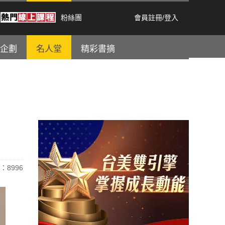
粉絲團
會員註冊
/
登入
企劃
名人堂
精彩書摘
：8996