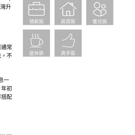
台灣升
領薪族
房貸族
養兒族
業通常
退休族
高手區
跌，不
息一
，年初
等搭配