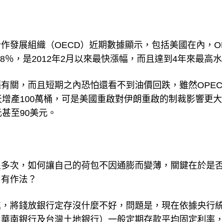
作發展組織（OECD）近期數據顯示，包括美國在內，O
.8％，是2012年2月以來最快漲幅，而且達到4年來最高
有關，而且短期之內恐怕還看不到油價回跌，雖然OPE
天增產100萬桶，可是美國重啟對伊朗重啟的制裁影響更
甚至90美元。
很多次，如何讓自己的荷包不因通膨而變薄，關鍵在於是
另有作法？
進，將錢放銀行定存沒什麼不好，問題是，現在依據央行
、華南銀行及台灣土地銀行）一般定期存款平均固定利率