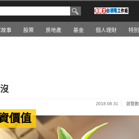
富故事
股票
房地產
基金
個人理財
特別
出沒
2018.08.31
瀏覽數
資價值