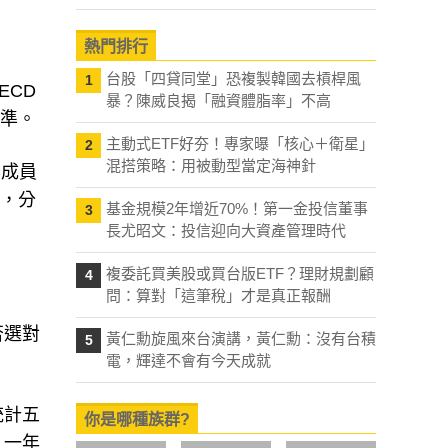
熱門排行
台股「四貸同堂」恐複製韓國去槓桿風
1
ECD
暴？陳威良揭「融資體脂率」不高
水準。
主動式ETF好夯！專家曝「核心＋衛星」
2
混搭策略：用被動型當定海神針
C成員
大，分
基金規模2年增近70%！第一金投信董事
3
長尤昭文：投信迎向大資產管理時代
複委託買美股或買台版ETF？理財規劃顧
4
問：算對「這筆稅」才是真正報酬
否選對
黃仁勳旋風來台演講，黃仁勳：沒有台積
5
電，輝達不會有今天成就
統計五
你是哪種族群?
，一年