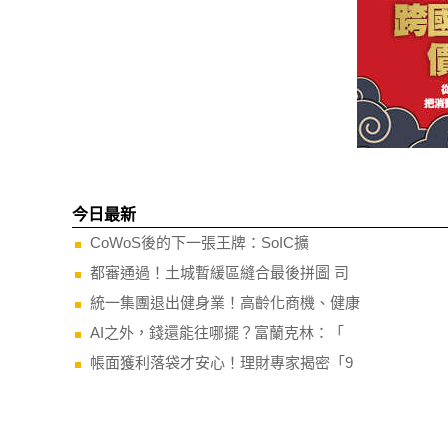
今日最新
CoWoS後的下一張王牌：SoIC擴
都審通過！土城暫緩區縫合最後拼圖 司
統一集團退出健身業！高齡化商機、健康
AI之外，錢還能往哪擺？富蘭克林：「
帳面獲利落袋才安心！理財專家揭密「9