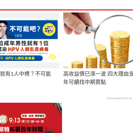
男就有1人中標？不可能
高收益債已漲一波 四大理由支
年可續找中期買點
Recommended by