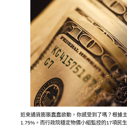
近來通貨膨脹蠢蠢欲動，你感受到了嗎？根據主
1.75%。而行政院穩定物價小組監控的17項民