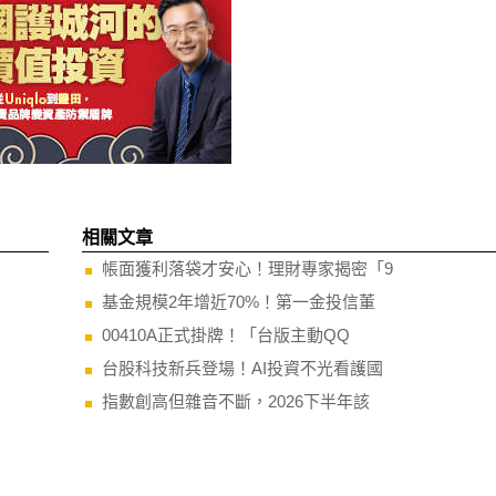
相關文章
帳面獲利落袋才安心！理財專家揭密「9
基金規模2年增近70%！第一金投信董
00410A正式掛牌！「台版主動QQ
台股科技新兵登場！AI投資不光看護國
指數創高但雜音不斷，2026下半年該