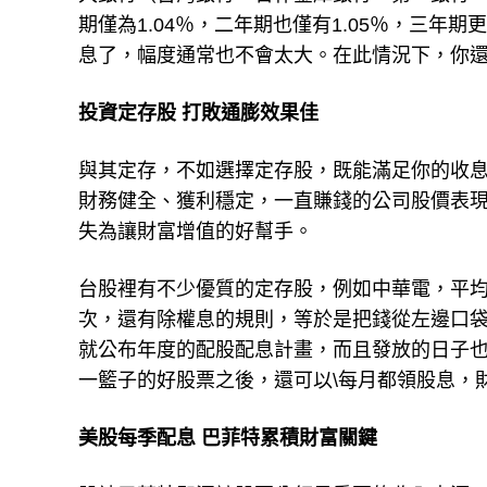
期僅為1.04％，二年期也僅有1.05％，三年
息了，幅度通常也不會太大。在此情況下，你
投資定存股 打敗通膨效果佳
與其定存，不如選擇定存股，既能滿足你的收
財務健全、獲利穩定，一直賺錢的公司股價表
失為讓財富增值的好幫手。
台股裡有不少優質的定存股，例如中華電，平均
次，還有除權息的規則，等於是把錢從左邊口
就公布年度的配股配息計畫，而且發放的日子
一籃子的好股票之後，還可以\每月都領股息，
美股每季配息 巴菲特累積財富關鍵