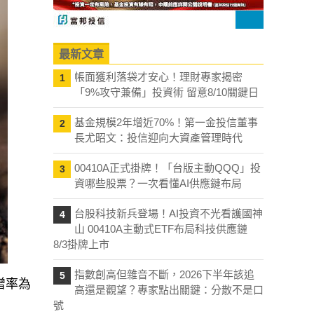
最新文章
帳面獲利落袋才安心！理財專家揭密
1
「9%攻守兼備」投資術 留意8/10關鍵日
基金規模2年增近70%！第一金投信董事
2
長尤昭文：投信迎向大資產管理時代
00410A正式掛牌！「台版主動QQQ」投
3
資哪些股票？一次看懂AI供應鏈布局
台股科技新兵登場！AI投資不光看護國神
4
山 00410A主動式ETF布局科技供應鏈
8/3掛牌上市
指數創高但雜音不斷，2026下半年該追
5
增率為
高還是觀望？專家點出關鍵：分散不是口
號