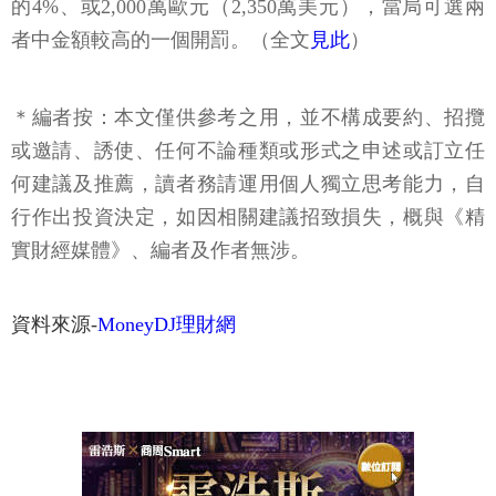
的4%、或2,000萬歐元（2,350萬美元），當局可選兩
者中金額較高的一個開罰。（全文
見此
）
＊編者按：本文僅供參考之用，並不構成要約、招攬
或邀請、誘使、任何不論種類或形式之申述或訂立任
何建議及推薦，讀者務請運用個人獨立思考能力，自
行作出投資決定，如因相關建議招致損失，概與《精
實財經媒體》、編者及作者無涉。
資料來源-
MoneyDJ理財網