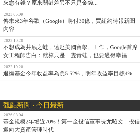
來愈有錢？原來關鍵差異不只是金錢...
2023.05.09
傳未來3年谷歌（Google）將付30億，買紐約時報新聞
內容
2022.10.28
不想成為井底之蛙，遠赴美國留學、工作，Google首席
女工程師告白：就算只是一隻青蛙，也要過得幸福
2022.10.20
退撫基金今年收益率為負5.52%，明年收益率目標4%
觀點新聞 ‧ 今日最新
2026.08.04
基金規模2年增近70%！第一金投信董事長尤昭文：投信
迎向大資產管理時代