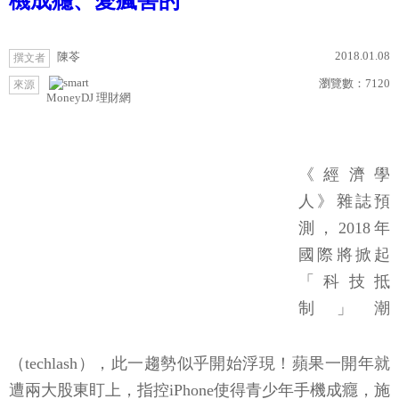
機成癮、愛瘋害的
2018.01.08
陳苓
撰文者
瀏覽數：
7120
來源
MoneyDJ 理財網
《經濟學
人》雜誌預
測，2018年
國際將掀起
「科技抵
制」潮
（techlash），此一趨勢似乎開始浮現！蘋果一開年就
遭兩大股東盯上，指控iPhone使得青少年手機成癮，施