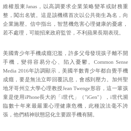
維權股東Janas，以高調要求企業策略變革或財務重
整，闖出名號。這是該機構首次以公共衛生為名，向
企業施壓。信中指出，智慧機危害心理健康的憂慮，
若不處理，可能招來政府監管，不利蘋果長期表現。
美國青少年手機成癮氾濫，許多父母發現孩子離不開
手機，變得容易分心、陷入憂鬱。Common Sense
Media 2016年訪調顯示，美國半數青少年都自覺手機
成癮，要是無法立即回覆訊息，會感到壓力。加州聖
地牙哥州立大學心理教授Jean Twenge形容，這一輩孩
童是使用iPhone長大的「i世代」（"iGen"），i世代瀕
臨數十年來最嚴重心理健康危機，此種說法毫不誇
張，他們精神狀態惡化主要跟手機有關。