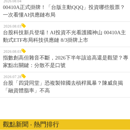
2026.08.04
00410A正式掛牌！「台版主動QQQ」投資哪些股票？
一次看懂AI供應鏈布局
2026.08.03
台股科技新兵登場！AI投資不光看護國神山 00410A主
動式ETF布局科技供應鏈 8/3掛牌上市
2026.08.03
指數創高但雜音不斷，2026下半年該追高還是觀望？專
家點出關鍵：分散不是口號
2026.07.28
台股「四貸同堂」恐複製韓國去槓桿風暴？陳威良揭
「融資體脂率」不高
觀點新聞 ‧ 熱門排行