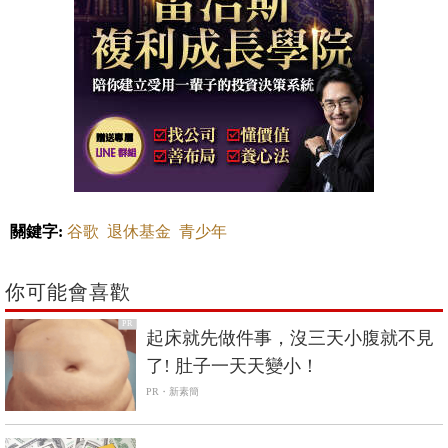
關鍵字:
谷歌
退休基金
青少年
你可能會喜歡
PR
起床就先做件事，沒三天小腹就不見
了! 肚子一天天變小！
PR・新素簡