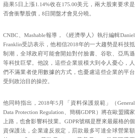
蘋果5日上漲1.14%收在175.00美元，兩大股東要求是
否會衝擊股價，8日開盤才會見分曉。
CNBC、Mashable報導，《經濟學人》執行編輯Daniel
Franklin受訪表示，他相信2018年的一大趨勢是科技抵
制潮，全球政府可能會開始對付臉書、谷歌、亞馬遜
等科技巨擘。他說，這些企業規模大到令人憂心，人
們不滿業者使用數據的方式，也憂慮這些企業的平台
受到政治目的操控。
他同時指出，2018年5月「資料保護規範」（General
Data Protection Regulation、簡稱GDPR）將在歐盟國家
上路，也會影響科技業。GDPR號稱是歷來最嚴格的個
資保護法，企業違反規定，罰款最多可達全球營業額