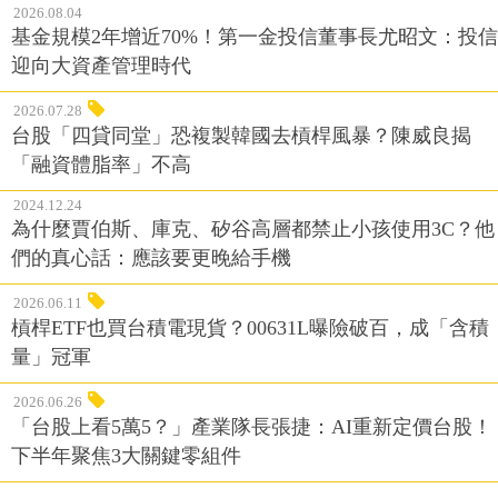
2026.08.04
基金規模2年增近70%！第一金投信董事長尤昭文：投信
迎向大資產管理時代
2026.07.28
台股「四貸同堂」恐複製韓國去槓桿風暴？陳威良揭
「融資體脂率」不高
2024.12.24
為什麼賈伯斯、庫克、矽谷高層都禁止小孩使用3C？他
們的真心話：應該要更晚給手機
2026.06.11
槓桿ETF也買台積電現貨？00631L曝險破百，成「含積
量」冠軍
2026.06.26
「台股上看5萬5？」產業隊長張捷：AI重新定價台股！
下半年聚焦3大關鍵零組件