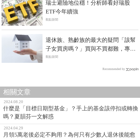
瑞士避險地位穩！分析師看好瑞股
ETF今年續強
觀點新聞
退休族、熟齡族的最大的疑問「該幫
子女買房嗎？」買與不買都難，專業
律師這樣說...
觀點新聞
Recommended by
相關文章
2024.08.20
什麼是「目標日期型基金」？手上的基金該停扣或轉換
嗎？夏韻芬一文解惑
2024.04.29
月領5萬老後必定不夠用？為何只有少數人退休後能愈