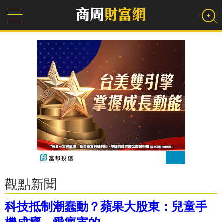
觀點新聞
科技抵制潮蠢動？蘋果大股東：兒童手