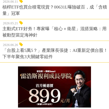
2026.06.11
槓桿ETF也買台積電現貨？00631L曝險破百，成「含積
量」冠軍
2026.05.21
主動式ETF好夯！專家曝「核心＋衛星」混搭策略：用
被動型當定海神針
2026.06.26
「台股上看5萬5？」產業隊長張捷：AI重新定價台股！
下半年聚焦3大關鍵零組件