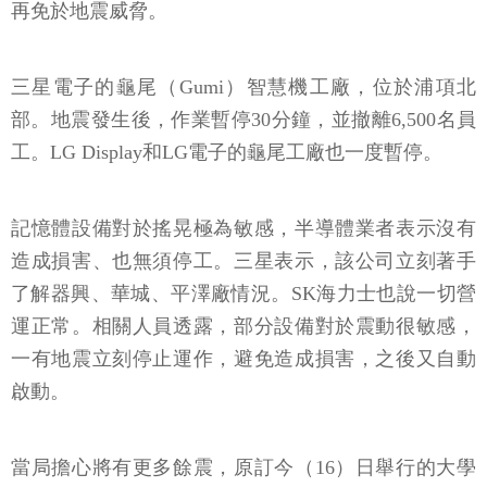
再免於地震威脅。
三星電子的龜尾（Gumi）智慧機工廠，位於浦項北
部。地震發生後，作業暫停30分鐘，並撤離6,500名員
工。LG Display和LG電子的龜尾工廠也一度暫停。
記憶體設備對於搖晃極為敏感，半導體業者表示沒有
造成損害、也無須停工。三星表示，該公司立刻著手
了解器興、華城、平澤廠情況。SK海力士也說一切營
運正常。相關人員透露，部分設備對於震動很敏感，
一有地震立刻停止運作，避免造成損害，之後又自動
啟動。
當局擔心將有更多餘震，原訂今（16）日舉行的大學