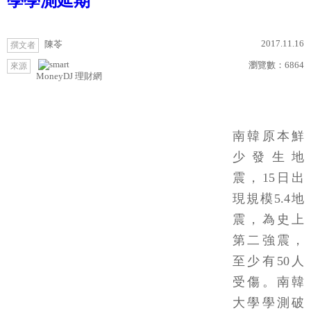
學學測延期
2017.11.16
陳苓
撰文者
瀏覽數：
6864
來源
MoneyDJ 理財網
南韓原本鮮
少發生地
震，15日出
現規模5.4地
震，為史上
第二強震，
至少有50人
受傷。南韓
大學學測破