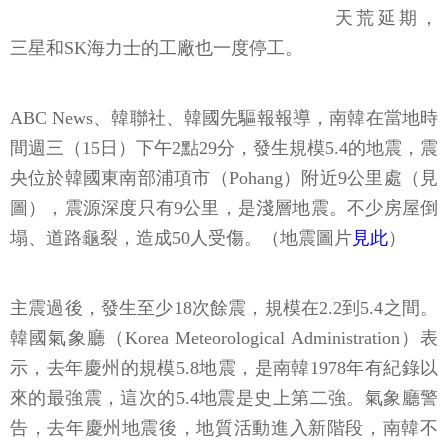
天荒延期，
三星和SK海力士的工廠也一度停工。
ABC News、韓聯社、韓國先驅報報導，南韓在當地時
間週三（15日）下午2點29分，發生規模5.4的地震，震
央位於韓國東南部浦項市（Pohang）附近9公里處（見
圖），震源深度只有9公里，是淺層地震。不少房屋倒
塌、道路龜裂，造成50人受傷。（地震圖片
見此
）
主震過後，發生至少18次餘震，規模在2.2到5.4之間。
韓國氣象廳（Korea Meteorological Administration）表
示，去年慶州的規模5.8地震，是南韓1978年有紀錄以
來的最強震，這次的5.4地震是史上第二強。氣象廳警
告，去年慶州地震後，地質活動進入新階段，南韓不