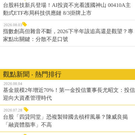
台股科技新兵登場！AI投資不光看護國神山 00410A主
動式ETF布局科技供應鏈 8/3掛牌上市
2026.08.03
指數創高但雜音不斷，2026下半年該追高還是觀望？專
家點出關鍵：分散不是口號
觀點新聞 ‧ 熱門排行
2026.08.04
基金規模2年增近70%！第一金投信董事長尤昭文：投信
迎向大資產管理時代
2026.07.28
台股「四貸同堂」恐複製韓國去槓桿風暴？陳威良揭
「融資體脂率」不高