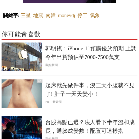
關鍵字:
三星
地震
南韓
moneydj
停工
氣象
你可能會喜歡
郭明錤：iPhone 11預購優於預期 上調
今年出貨預估至7000-7500萬支
觀點新聞
PR
起床就先做件事，沒三天小腹就不見
了! 肚子一天天變小！
PR・新素簡
台股高點已過？法人看下半年溫和成
長，通膨成變數！配置可這樣搭
觀點新聞