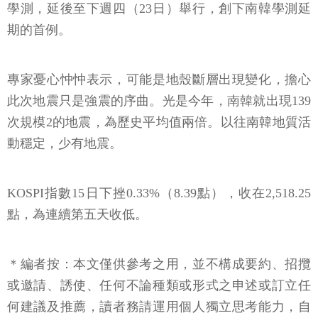
學測，延後至下週四（23日）舉行，創下南韓學測延
期的首例。
專家憂心忡忡表示，可能是地殼斷層出現變化，擔心
此次地震只是強震的序曲。光是今年，南韓就出現139
次規模2的地震，為歷史平均值兩倍。以往南韓地質活
動穩定，少有地震。
KOSPI指數15日下挫0.33%（8.39點），收在2,518.25
點，為連續第五天收低。
＊編者按：本文僅供參考之用，並不構成要約、招攬
或邀請、誘使、任何不論種類或形式之申述或訂立任
何建議及推薦，讀者務請運用個人獨立思考能力，自