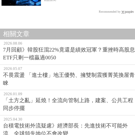
Recommended by
相關文章
2026.08.06
7月回顧》韓股狂瀉22%竟還是績效冠軍？重挫時高股息
ETF只剩一檔贏過0050
2026.05.07
不畏震盪 「進士樓」地王優勢、擁雙制震獲菁英換屋青
睞
2026.01.09
「土方之亂」延燒！全流向管制上路，建案、公共工程
同步停擺
2025.04.30
台積電技術外流疑慮》經濟部長：先進技術不可能外
流、全球領先地位不會改變