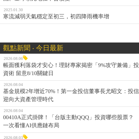
2025.01.30
寒流減弱天氣穩定至初三，初四降雨機率增
觀點新聞 ‧ 今日最新
2026.08.06
帳面獲利落袋才安心！理財專家揭密「9%攻守兼備」投
資術 留意8/10關鍵日
2026.08.04
基金規模2年增近70%！第一金投信董事長尤昭文：投信
迎向大資產管理時代
2026.08.04
00410A正式掛牌！「台版主動QQQ」投資哪些股票？
一次看懂AI供應鏈布局
2026.08.03