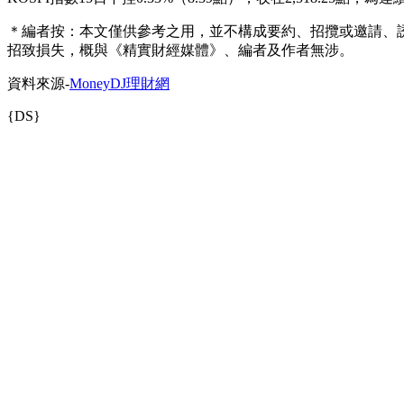
＊編者按：本文僅供參考之用，並不構成要約、招攬或邀請、
招致損失，概與《精實財經媒體》、編者及作者無涉。
資料來源-
MoneyDJ理財網
{DS}