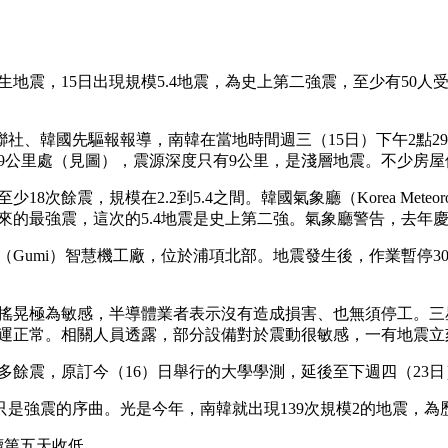
生地震，15日出現規模5.4地震，為史上第二強震，至少有50
、韓聯社、韓國先驅報報導，南韓在當地時間週三（15日）下午2點
）附近9公里處（見圖），震源深度只有9公里，是淺層地震。不少房
8次餘震，規模在2.2到5.4之間。韓國氣象廳（Korea Meteorolog
錄以來的最強震，這次的5.4地震是史上第二強。氣象廳警告，去
Gumi）智慧機工廠，位於浦項北部。地震發生後，作業暫停30分鐘，
搖晃極為敏感，半導體業者表示沒有造成損害、也無須停工。三
運正常。相關人員透露，部分設備對於震動很敏感，一有地震立
多餘震，原訂今（16）日舉行的大學學測，延後至下週四（23
是強震的序曲。光是今年，南韓就出現139次規模2的地震，
為連續第五天收低。