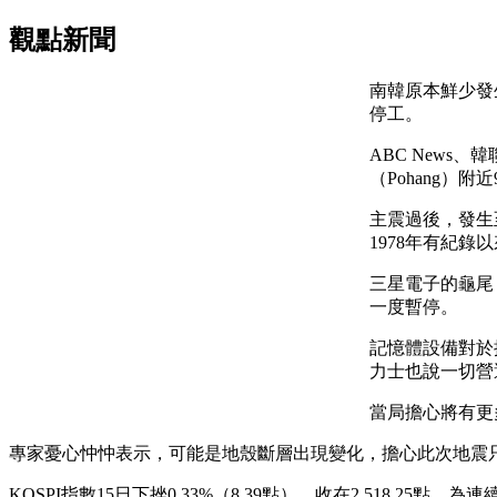
觀點新聞
南韓原本鮮少發
停工。
ABC News
（Pohang
主震過後，發生至少1
1978年有紀
三星電子的龜尾（
一度暫停。
記憶體設備對於
力士也說一切營
當局擔心將有更
專家憂心忡忡表示，可能是地殼斷層出現變化，擔心此次地震只
KOSPI指數15日下挫0.33%（8.39點），收在2,518.25點，