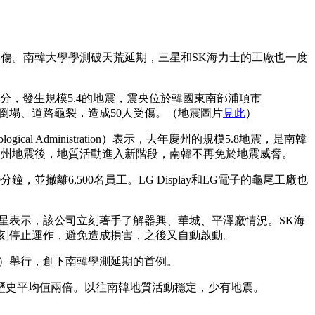
人受傷。南韓大學學測破天荒延期，三星和SK海力士的工廠也一度
29分，發生規模5.4的地震，震央位於韓國東南部浦項市
屋倒塌、道路龜裂，造成50人受傷。（地震圖片
見此
）
ical Administration）表示，去年慶州的規模5.8地震，是南韓
年慶州地震後，地質活動進入新階段，南韓不再免於地震威脅。
並撤離6,500名員工。LG Display和LG電子的龜尾工廠也
星表示，該公司立刻著手了解器興、華城、平澤廠情況。SK海
刻停止運作，避免造成損害，之後又自動啟動。
日）舉行，創下南韓學測延期的首例。
為歷史平均值兩倍。以往南韓地質活動穩定，少有地震。