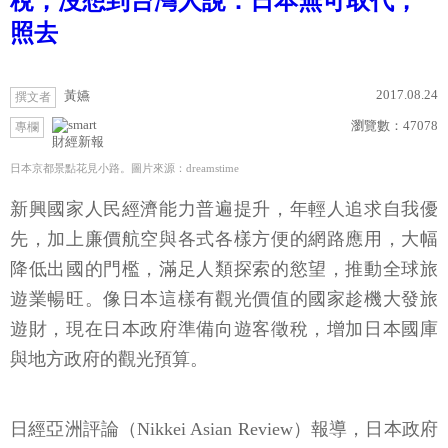
稅，沒想到台灣人說：日本無可取代，
照去
2017.08.24
黃嬿
撰文者
瀏覽數：
47078
專欄
財經新報
日本京都景點花見小路。圖片來源：dreamstime
新興國家人民經濟能力普遍提升，年輕人追求自我優
先，加上廉價航空與各式各樣方便的網路應用，大幅
降低出國的門檻，滿足人類探索的慾望，推動全球旅
遊業暢旺。像日本這樣有觀光價值的國家趁機大發旅
遊財，現在日本政府準備向遊客徵稅，增加日本國庫
與地方政府的觀光預算。
日經亞洲評論（Nikkei Asian Review）報導，日本政府