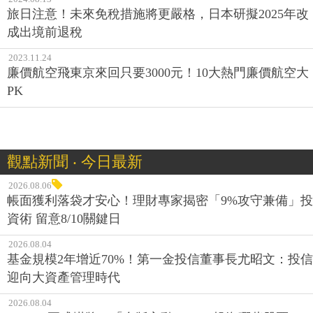
旅日注意！未來免稅措施將更嚴格，日本研擬2025年改
成出境前退稅
2023.11.24
廉價航空飛東京來回只要3000元！10大熱門廉價航空大
PK
觀點新聞 ‧ 今日最新
2026.08.06
帳面獲利落袋才安心！理財專家揭密「9%攻守兼備」投
資術 留意8/10關鍵日
2026.08.04
基金規模2年增近70%！第一金投信董事長尤昭文：投信
迎向大資產管理時代
2026.08.04