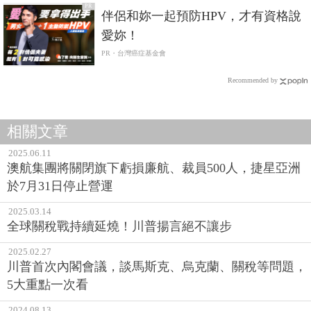
PR
伴侶和妳一起預防HPV，才有資格說
愛妳！
PR・台灣癌症基金會
Recommended by
相關文章
2025.06.11
澳航集團將關閉旗下虧損廉航、裁員500人，捷星亞洲
於7月31日停止營運
2025.03.14
全球關稅戰持續延燒！川普揚言絕不讓步
2025.02.27
川普首次內閣會議，談馬斯克、烏克蘭、關稅等問題，
5大重點一次看
2024.08.13