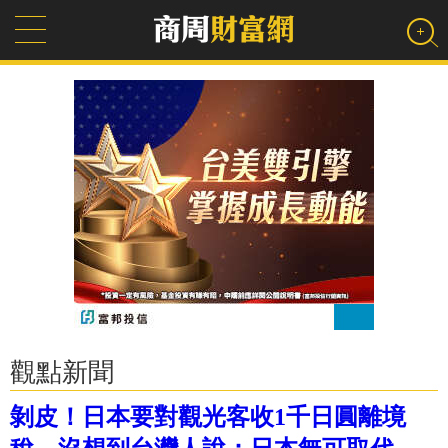
觀點新聞
剝皮！日本要對觀光客收1千日圓離境