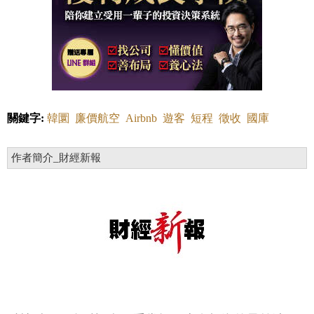
關鍵字:
韓圜
廉價航空
Airbnb
遊客
短程
徵收
國庫
作者簡介_財經新報