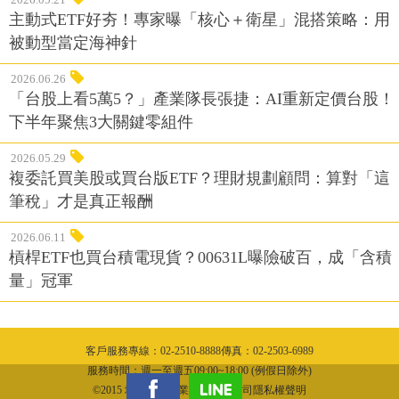
主動式ETF好夯！專家曝「核心＋衛星」混搭策略：用
被動型當定海神針
2026.06.26
「台股上看5萬5？」產業隊長張捷：AI重新定價台股！
下半年聚焦3大關鍵零組件
2026.05.29
複委託買美股或買台版ETF？理財規劃顧問：算對「這
筆稅」才是真正報酬
2026.06.11
槓桿ETF也買台積電現貨？00631L曝險破百，成「含積
量」冠軍
客戶服務專線：02-2510-8888傳真：02-2503-6989
服務時間：週一至週五09:00~18:00 (例假日除外)
©2015 城邦文化事業股份有限公司隱私權聲明