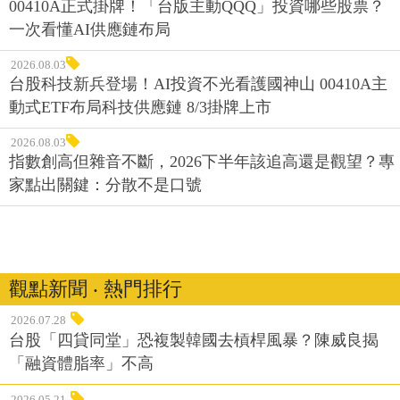
00410A正式掛牌！「台版主動QQQ」投資哪些股票？
一次看懂AI供應鏈布局
2026.08.03
台股科技新兵登場！AI投資不光看護國神山 00410A主
動式ETF布局科技供應鏈 8/3掛牌上市
2026.08.03
指數創高但雜音不斷，2026下半年該追高還是觀望？專
家點出關鍵：分散不是口號
觀點新聞 ‧ 熱門排行
2026.07.28
台股「四貸同堂」恐複製韓國去槓桿風暴？陳威良揭
「融資體脂率」不高
2026.05.21