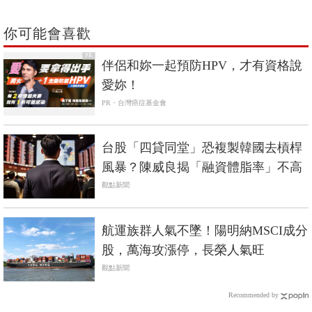
你可能會喜歡
PR
伴侶和妳一起預防HPV，才有資格說
愛妳！
PR・台灣癌症基金會
台股「四貸同堂」恐複製韓國去槓桿
風暴？陳威良揭「融資體脂率」不高
觀點新聞
航運族群人氣不墜！陽明納MSCI成分
股，萬海攻漲停，長榮人氣旺
觀點新聞
Recommended by