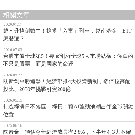
相關文章
2026.07.17
越南升格倒數中！搶搭「入富」列車，越南基金、ETF
怎麼選？
2026.07.03
台股市值全球第5！專家剖析全球5大市場結構：你買的
不只是股票，而是國家的命運
2026.05.27
助新創乘勝追擊！經濟部推4大投資新制，翻倍拉高配
投比、2030年挑戰引資200億
2026.05.15
打造經濟日不落國！經長：藉AI強勁浪潮占領全球關鍵
位置
2025.06.16
國泰金：預估今年經濟成長率2.8%，下半年有3大不確