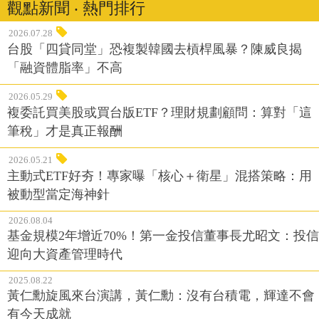
觀點新聞 ‧ 熱門排行
2026.07.28
台股「四貸同堂」恐複製韓國去槓桿風暴？陳威良揭
「融資體脂率」不高
2026.05.29
複委託買美股或買台版ETF？理財規劃顧問：算對「這
筆稅」才是真正報酬
2026.05.21
主動式ETF好夯！專家曝「核心＋衛星」混搭策略：用
被動型當定海神針
2026.08.04
基金規模2年增近70%！第一金投信董事長尤昭文：投信
迎向大資產管理時代
2025.08.22
黃仁勳旋風來台演講，黃仁勳：沒有台積電，輝達不會
有今天成就