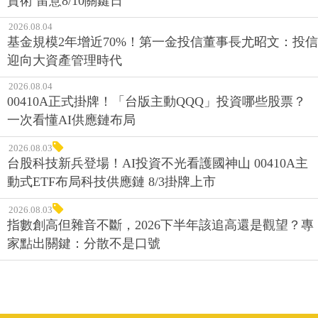
資術 留意8/10關鍵日
2026.08.04
基金規模2年增近70%！第一金投信董事長尤昭文：投信
迎向大資產管理時代
2026.08.04
00410A正式掛牌！「台版主動QQQ」投資哪些股票？
一次看懂AI供應鏈布局
2026.08.03
台股科技新兵登場！AI投資不光看護國神山 00410A主
動式ETF布局科技供應鏈 8/3掛牌上市
2026.08.03
指數創高但雜音不斷，2026下半年該追高還是觀望？專
家點出關鍵：分散不是口號