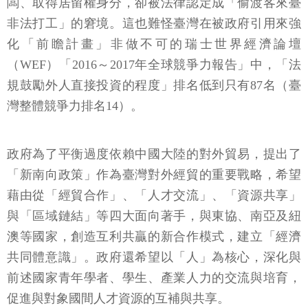
闆、取得居留權身分，卻被法律認定成「偷渡客來臺
非法打工」的窘境。這也難怪臺灣在被政府引用來強
化「前瞻計畫」非做不可的瑞士世界經濟論壇
（WEF）「2016～2017年全球競爭力報告」中，「法
規鼓勵外人直接投資的程度」排名低到只有87名（臺
灣整體競爭力排名14）。
政府為了平衡過度依賴中國大陸的對外貿易，提出了
「新南向政策」作為臺灣對外經貿的重要戰略，希望
藉由從「經貿合作」、「人才交流」、「資源共享」
與「區域鏈結」等四大面向著手，與東協、南亞及紐
澳等國家，創造互利共贏的新合作模式，建立「經濟
共同體意識」。政府還希望以「人」為核心，深化與
前述國家青年學者、學生、產業人力的交流與培育，
促進與對象國間人才資源的互補與共享。