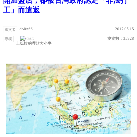
開加盟店，卻被台灣政府認定「非法打
工」而遣返
dolin66
2017.05.15
撰文者
瀏覽數：
35928
專欄
上班族的理財大小事