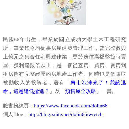
民國66年出生，畢業於國立成功大學土木工程研究
所，畢業迄今均從事房屋建築管理工作，曾完整參與
上億元之集合住宅興建作業；更於房價高檔盤旋時賣
屋，獲利達數倍以上，是一個從蓋房、買房、賣房到
租房皆有完整經歷的房地產工作者。同時也是個賺取
被動收入的投資者，著有「
房市泡沫來了！我該逃
命，還是逢低搶進？
」及「
預售屋全攻略
」一書。
臉書粉絲頁：
https://www.facebook.com/dolin66
個人Blog：
http://blog.xuite.net/dolin66/wretch